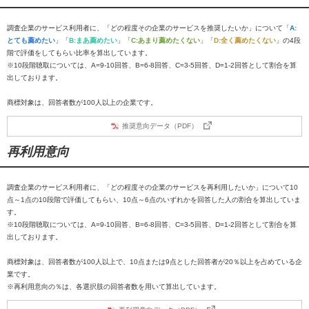
調査企業のサービス利用者に、「どの程度その企業のサービスを推奨したいか」について「
A:
とても薦めたい
」「
B:まあ薦めたい
」「
C:あまり薦めたくない
」「
D:全く薦めたくない
」の4段
階で評価をしてもらい比率を算出しています。
※10段階聴取については、A=9-10回答、B=6-8回答、C=3-5回答、D=1-2回答として割合を算
出しております。
商標対象は、回答者数が100人以上の企業です。
推奨意向データ（PDF）
再利用意向
調査企業のサービス利用者に、「どの程度その企業のサービスを再利用したいか」について10
点～1点の10段階で評価してもらい、10点～6点のいずれかを回答した人の割合を算出していま
す。
※10段階聴取については、A=9-10回答、B=6-8回答、C=3-5回答、D=1-2回答として割合を算
出しております。
商標対象は、回答者数が100人以上で、10点または9点とした回答者が20％以上を占めている企
業です。
※再利用意向の％は、各選択肢の回答者数を用いて算出しています。