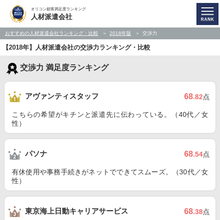
オリコン顧客満足度ランキング
人材派遣会社
おすすめの人材派遣会社ランキング・比較
2018年版
交渉力
【2018年】人材派遣会社の交渉力ランキング・比較
交渉力 満足度ランキング
アヴァンティスタッフ
68
.82
点
こちらの希望がキチンと派遣先に伝わっている。（40代／女
性）
パソナ
68
.54
点
有休使用や事務手続きがネットでできてスムーズ。（30代／女
性）
東京海上日動キャリアサービス
68
.38
点