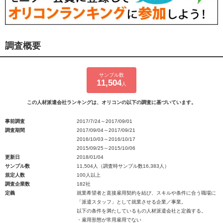
調査概要
サンプル数
11,504
人
この人材派遣会社ランキングは、オリコンの以下の調査に基づいています。
事前調査
2017/7/24～2017/09/01
調査期間
2017/09/04～2017/09/21
2016/10/03～2016/10/17
2015/09/25～2015/10/06
更新日
2018/01/04
サンプル数
11,504人（調査時サンプル数16,383人）
規定人数
100人以上
調査企業数
182社
定義
就業希望者と直接雇用契約を結び、スキルや条件に合う職場に
「派遣スタッフ」として就業させる企業／事業。
以下の条件を満たしているもの人材派遣会社と定義する。
・雇用形態が常用雇用でない