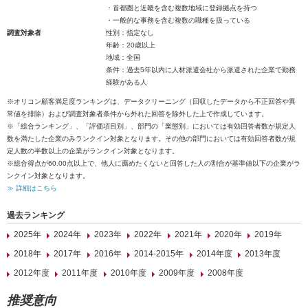
・首都圏と近畿を含む複数地域に登録拠点を持つ
・一般的な事務を含む複数の職種を扱っている
調査対象者
性別：指定なし
年齢：20歳以上
地域：全国
条件：過去5年以内に人材派遣会社から派遣された企業で勤務
経験がある人
※オリコン顧客満足度ランキングは、データクリーニング（回収したデータから不正回答や異
常値を排除）および調査対象者条件から外れた回答を除外した上で作成しています。
※「総合ランキング」、「評価項目別」、部門の「業態別」においては有効回答者数が規定人
数を満たした企業のみランクイン対象となります。その他の部門においては有効回答者数が規
定人数の半数以上の企業がランクイン対象となります。
※総合得点が60.00点以上で、他人に薦めたくないと回答した人の割合が基準値以下の企業がラ
ンクイン対象となります。
≫ 詳細はこちら
過去ランキング
2025年
2024年
2023年
2022年
2021年
2020年
2019年
2018年
2017年
2016年
2014-2015年
2014年度
2013年度
2012年度
2011年度
2010年度
2009年度
2008年度
推奨意向