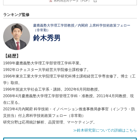
再利用意向データ（PDF）
ランキング監修
慶應義塾大学理工学部教授／内閣府 上席科学技術政策フェロー
（非常勤）
鈴木秀男
【経歴】
1989年慶應義塾大学理工学部管理工学科卒業。
1992年ロチェスター大学経営大学院修士課程修了。
1996年東京工業大学大学院理工学研究科博士課程経営工学専攻修了。博士（工
学）取得。
1996年筑波大学社会工学系・講師。2002年6月同助教授。
2008年4月慶應義塾大学理工学部管理工学科・准教授。2011年4月同教授、現
在に至る。
2023年4月内閣府 科学技術・イノベーション推進事務局参事官（インフラ・防
災担当）付上席科学技術政策フェロー（非常勤）
研究分野は応用統計解析、品質管理、マーケティング。
≫鈴木研究室についての詳細はこちら