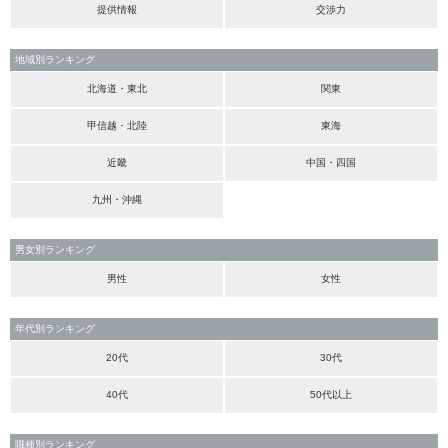
提供情報
交渉力
地域別ランキング
北海道・東北
関東
甲信越・北陸
東海
近畿
中国・四国
九州・沖縄
男女別ランキング
男性
女性
年代別ランキング
20代
30代
40代
50代以上
職種別ランキング