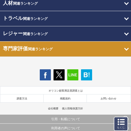
人材
関連ランキング
トラベル
関連ランキング
レジャー
関連ランキング
専門家評価
関連ランキング
オリコン顧客満足度調査とは
調査方法
掲載規約
お問い合わせ
会社概要
個人情報保護方針
引用・転載について
もくじ
利用者の声について
当サイトで公開されている情報（文字、写真、イラスト、画像データ等）及びこれらの配置・