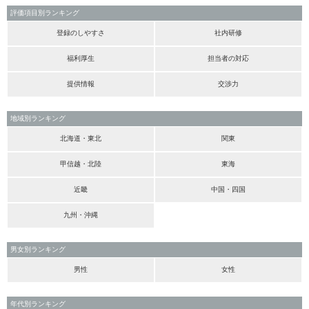
評価項目別ランキング
登録のしやすさ
社内研修
福利厚生
担当者の対応
提供情報
交渉力
地域別ランキング
北海道・東北
関東
甲信越・北陸
東海
近畿
中国・四国
九州・沖縄
男女別ランキング
男性
女性
年代別ランキング