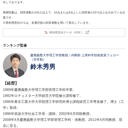
出しております。
商標対象は、回答者数が100人以上で、10点または9点とした回答者が20％以上を占めている企
業です。
※再利用意向の％は、各選択肢の回答者数を用いて算出しています。
再利用意向データ（PDF）
ランキング監修
慶應義塾大学理工学部教授／内閣府 上席科学技術政策フェロー
（非常勤）
鈴木秀男
【経歴】
1989年慶應義塾大学理工学部管理工学科卒業。
1992年ロチェスター大学経営大学院修士課程修了。
1996年東京工業大学大学院理工学研究科博士課程経営工学専攻修了。博士（工
学）取得。
1996年筑波大学社会工学系・講師。2002年6月同助教授。
2008年4月慶應義塾大学理工学部管理工学科・准教授。2011年4月同教授、現
在に至る。