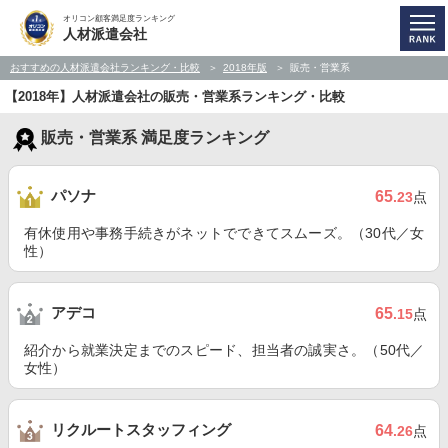
オリコン顧客満足度ランキング
人材派遣会社
おすすめの人材派遣会社ランキング・比較
2018年版
販売・営業系
【2018年】人材派遣会社の販売・営業系ランキング・比較
販売・営業系 満足度ランキング
パソナ
65
.23
点
有休使用や事務手続きがネットでできてスムーズ。（30代／女
性）
アデコ
65
.15
点
紹介から就業決定までのスピード、担当者の誠実さ。（50代／
女性）
リクルートスタッフィング
64
.26
点