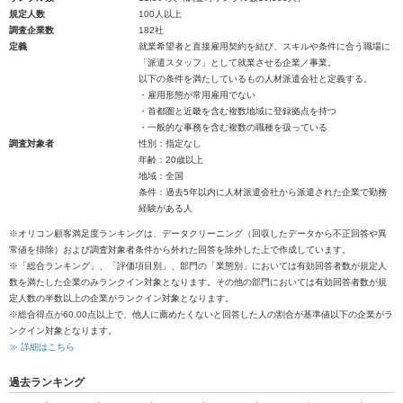
規定人数
100人以上
調査企業数
182社
定義
就業希望者と直接雇用契約を結び、スキルや条件に合う職場に
「派遣スタッフ」として就業させる企業／事業。
以下の条件を満たしているもの人材派遣会社と定義する。
・雇用形態が常用雇用でない
・首都圏と近畿を含む複数地域に登録拠点を持つ
・一般的な事務を含む複数の職種を扱っている
調査対象者
性別：指定なし
年齢：20歳以上
地域：全国
条件：過去5年以内に人材派遣会社から派遣された企業で勤務
経験がある人
※オリコン顧客満足度ランキングは、データクリーニング（回収したデータから不正回答や異
常値を排除）および調査対象者条件から外れた回答を除外した上で作成しています。
※「総合ランキング」、「評価項目別」、部門の「業態別」においては有効回答者数が規定人
数を満たした企業のみランクイン対象となります。その他の部門においては有効回答者数が規
定人数の半数以上の企業がランクイン対象となります。
※総合得点が60.00点以上で、他人に薦めたくないと回答した人の割合が基準値以下の企業がラ
ンクイン対象となります。
≫ 詳細はこちら
過去ランキング