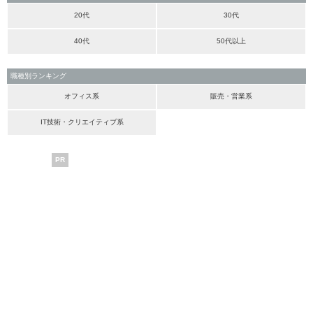
20代
30代
40代
50代以上
職種別ランキング
オフィス系
販売・営業系
IT技術・クリエイティブ系
PR