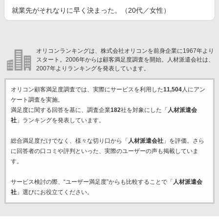
就業先がそれなりに早く決まった。（20代／女性）
オリコンランキングは、株式会社オリコンを前身企業に1967年より
スタート。2006年からは顧客満足度調査を開始。人材派遣会社は、
2007年よりランキングを発表しています。
オリコン顧客満足度調査では、実際にサービスを利用した
11,504
人にアン
ケート調査を実施。
満足度に関する回答を基に、調査企業
182
社を対象にした「
人材派遣会
社
」ランキングを発表しています。
総合満足度だけでなく、様々な切り口から「
人材派遣会社
」を評価。さら
に回答者の口コミや評判といった、実際のユーザーの声も掲載していま
す。
サービス検討の際、“ユーザー満足度”からも比較することで「
人材派遣会
社
」選びにお役立てください。