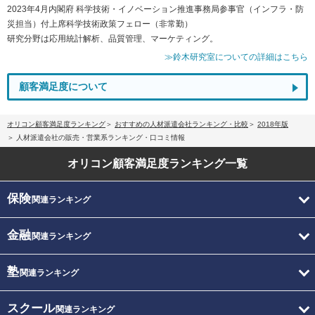
2023年4月内閣府 科学技術・イノベーション推進事務局参事官（インフラ・防
災担当）付上席科学技術政策フェロー（非常勤）
研究分野は応用統計解析、品質管理、マーケティング。
≫鈴木研究室についての詳細はこちら
顧客満足度について
オリコン顧客満足度ランキング
おすすめの人材派遣会社ランキング・比較
2018年版
人材派遣会社の販売・営業系ランキング・口コミ情報
オリコン顧客満足度
ランキング一覧
保険
関連ランキング
金融
関連ランキング
塾
関連ランキング
スクール
関連ランキング