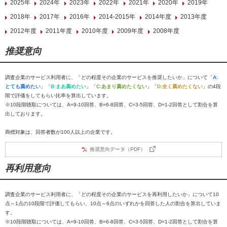
2025年
2024年
2023年
2022年
2021年
2020年
2019年
2018年
2017年
2016年
2014-2015年
2014年度
2013年度
2012年度
2011年度
2010年度
2009年度
2008年度
推奨意向
調査企業のサービス利用者に、「どの程度その企業のサービスを推奨したいか」について「
A:
とても薦めたい
」「
B:まあ薦めたい
」「
C:あまり薦めたくない
」「
D:全く薦めたくない
」の4段
階で評価をしてもらい比率を算出しています。
※10段階聴取については、A=9-10回答、B=6-8回答、C=3-5回答、D=1-2回答として割合を算
出しております。
商標対象は、回答者数が100人以上の企業です。
推奨意向データ（PDF）
再利用意向
調査企業のサービス利用者に、「どの程度その企業のサービスを再利用したいか」について10
点～1点の10段階で評価してもらい、10点～6点のいずれかを回答した人の割合を算出していま
す。
※10段階聴取については、A=9-10回答、B=6-8回答、C=3-5回答、D=1-2回答として割合を算