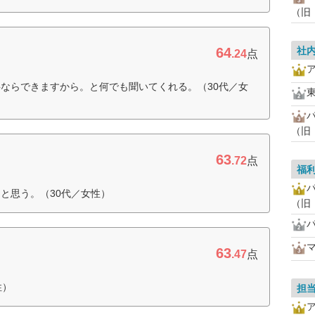
（旧
64
社
.24
点
ならできますから。と何でも聞いてくれる。（30代／女
（旧
63
.72
点
福
と思う。（30代／女性）
（旧
63
.47
点
性）
担