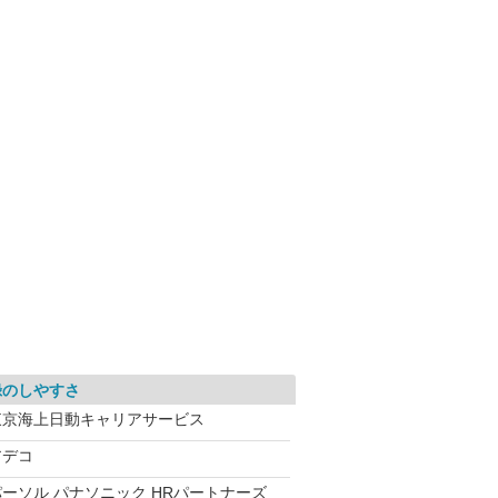
録のしやすさ
東京海上日動キャリアサービス
アデコ
パーソル パナソニック HRパートナーズ