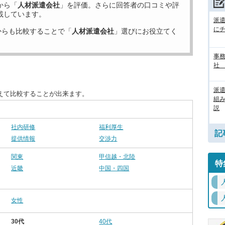
から「
人材派遣会社
」を評価。さらに回答者の口コミや評
載しています。
派
に
からも比較することで「
人材派遣会社
」選びにお役立てく
事務
社
派
えて比較することが出来ます。
組
説
社内研修
福利厚生
記
提供情報
交渉力
関東
甲信越・北陸
特
近畿
中国・四国
女性
30代
40代