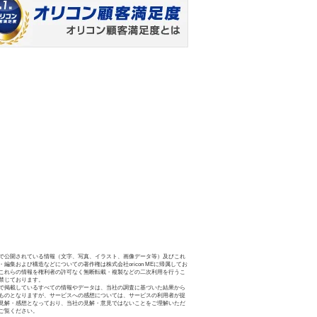
で公開されている情報（文字、写真、イラスト、画像データ等）及びこれ
・編集および構造などについての著作権は株式会社oricon MEに帰属してお
これらの情報を権利者の許可なく無断転載・複製などの二次利用を行うこ
禁じております。
で掲載しているすべての情報やデータは、当社の調査に基づいた結果から
ものとなりますが、サービスへの感想については、サービスの利用者が提
見解・感想となっており、当社の見解・意見ではないことをご理解いただ
ご覧ください。