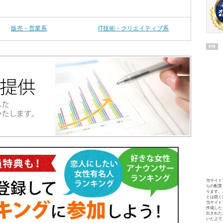
販売・営業系
IT技術・クリエイティブ系
PR
当サイト
らの配置
ります。
とは固く
当サイト
作成した
出された
いた上で