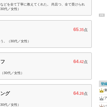
などを全て丁寧に教えてくれた。 尚且つ、全て受けられ
30代／女性）
PR
65
.35
点
う。（30代／女性）
64
ッフ
.42
点
（30代／女性）
登
64
ィング
.26
点
30代／女性）