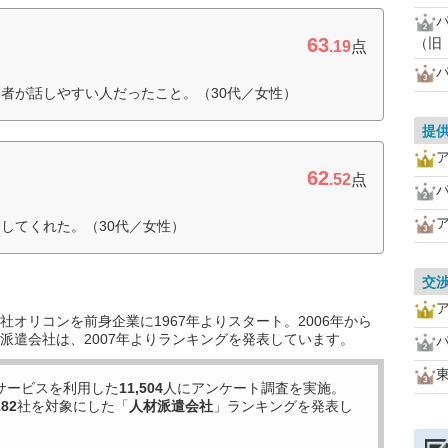
63
（旧
.19
点
者が話しやすい人だったこと。（30代／女性）
提
62
.52
点
してくれた。（30代／女性）
交
オリコンを前身企業に1967年よりスタート。2006年から
派遣会社は、2007年よりランキングを発表しています。
サービスを利用した
11,504
人にアンケート調査を実施。
182
社を対象にした「
人材派遣会社
」ランキングを発表し