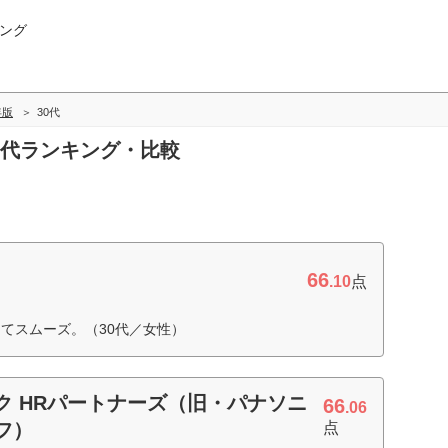
ング
年版
30代
30代ランキング・比較
66
.10
点
てスムーズ。（30代／女性）
ク HRパートナーズ（旧・パナソニ
66
.06
フ）
点