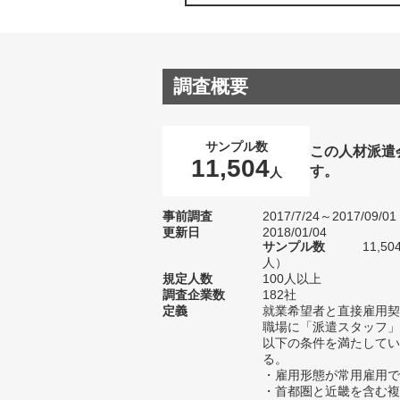
調査概要
サンプル数
この人材派遣
11,504
す。
人
事前調査
2017/7/24～2017/09/01
更新日
2018/01/04
サンプル数
11,5
人）
規定人数
100人以上
調査企業数
182社
定義
就業希望者と直接雇用契
職場に「派遣スタッフ」
以下の条件を満たしてい
る。
・雇用形態が常用雇用で
・首都圏と近畿を含む複