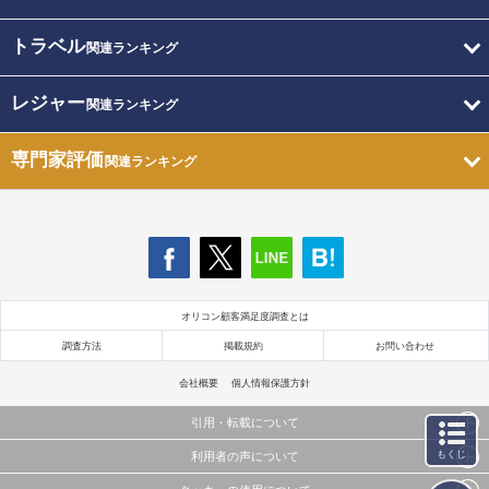
トラベル
関連ランキング
レジャー
関連ランキング
専門家評価
関連ランキング
オリコン顧客満足度調査とは
調査方法
掲載規約
お問い合わせ
会社概要
個人情報保護方針
引用・転載について
もくじ
利用者の声について
当サイトで公開されている情報（文字、写真、イラスト、画像データ等）及びこれらの配置・
編集および構造などについての著作権は株式会社oricon MEに帰属しております。