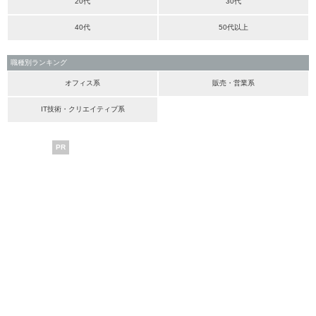
20代
30代
40代
50代以上
職種別ランキング
オフィス系
販売・営業系
IT技術・クリエイティブ系
PR