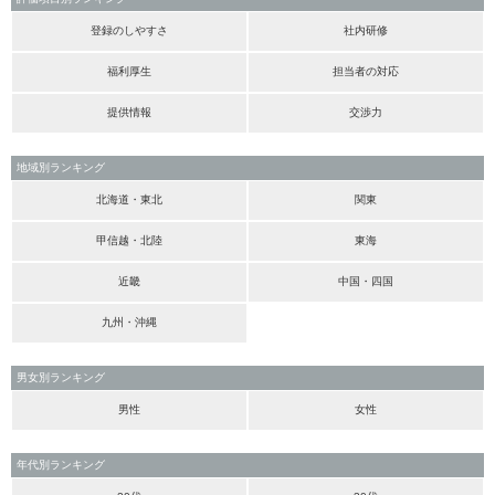
登録のしやすさ
社内研修
福利厚生
担当者の対応
提供情報
交渉力
地域別ランキング
北海道・東北
関東
甲信越・北陸
東海
近畿
中国・四国
九州・沖縄
男女別ランキング
男性
女性
年代別ランキング