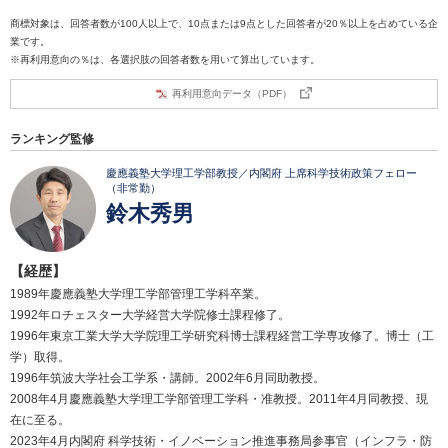
商標対象は、回答者数が100人以上で、10点または9点とした回答者が20％以上を占めている企
業です。
※再利用意向の％は、各選択肢の回答者数を用いて算出しています。
再利用意向データ（PDF）
ランキング監修
慶應義塾大学理工学部教授／内閣府 上席科学技術政策フェロー
（非常勤）
鈴木秀男
【経歴】
1989年慶應義塾大学理工学部管理工学科卒業。
1992年ロチェスター大学経営大学院修士課程修了。
1996年東京工業大学大学院理工学研究科博士課程経営工学専攻修了。博士（工
学）取得。
1996年筑波大学社会工学系・講師。2002年6月同助教授。
2008年4月慶應義塾大学理工学部管理工学科・准教授。2011年4月同教授、現
在に至る。
2023年4月内閣府 科学技術・イノベーション推進事務局参事官（インフラ・防