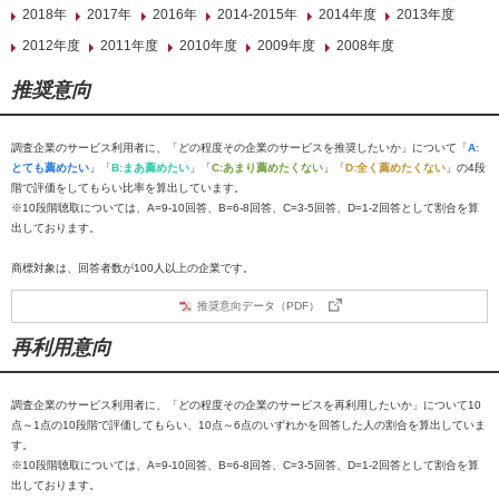
2018年
2017年
2016年
2014-2015年
2014年度
2013年度
2012年度
2011年度
2010年度
2009年度
2008年度
推奨意向
調査企業のサービス利用者に、「どの程度その企業のサービスを推奨したいか」について「
A:
とても薦めたい
」「
B:まあ薦めたい
」「
C:あまり薦めたくない
」「
D:全く薦めたくない
」の4段
階で評価をしてもらい比率を算出しています。
※10段階聴取については、A=9-10回答、B=6-8回答、C=3-5回答、D=1-2回答として割合を算
出しております。
商標対象は、回答者数が100人以上の企業です。
推奨意向データ（PDF）
再利用意向
調査企業のサービス利用者に、「どの程度その企業のサービスを再利用したいか」について10
点～1点の10段階で評価してもらい、10点～6点のいずれかを回答した人の割合を算出していま
す。
※10段階聴取については、A=9-10回答、B=6-8回答、C=3-5回答、D=1-2回答として割合を算
出しております。