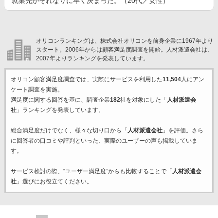
就業先がそれなりに早く決まった。（20代／女性）
オリコンランキングは、株式会社オリコンを前身企業に1967年より
スタート。2006年からは顧客満足度調査を開始。人材派遣会社は、
2007年よりランキングを発表しています。
オリコン顧客満足度調査では、実際にサービスを利用した
11,504
人にアン
ケート調査を実施。
満足度に関する回答を基に、調査企業
182
社を対象にした「
人材派遣会
社
」ランキングを発表しています。
総合満足度だけでなく、様々な切り口から「
人材派遣会社
」を評価。さら
に回答者の口コミや評判といった、実際のユーザーの声も掲載していま
す。
サービス検討の際、“ユーザー満足度”からも比較することで「
人材派遣会
社
」選びにお役立てください。