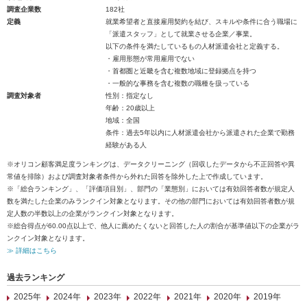
調査企業数
182社
定義
就業希望者と直接雇用契約を結び、スキルや条件に合う職場に
「派遣スタッフ」として就業させる企業／事業。
以下の条件を満たしているもの人材派遣会社と定義する。
・雇用形態が常用雇用でない
・首都圏と近畿を含む複数地域に登録拠点を持つ
・一般的な事務を含む複数の職種を扱っている
調査対象者
性別：指定なし
年齢：20歳以上
地域：全国
条件：過去5年以内に人材派遣会社から派遣された企業で勤務
経験がある人
※オリコン顧客満足度ランキングは、データクリーニング（回収したデータから不正回答や異
常値を排除）および調査対象者条件から外れた回答を除外した上で作成しています。
※「総合ランキング」、「評価項目別」、部門の「業態別」においては有効回答者数が規定人
数を満たした企業のみランクイン対象となります。その他の部門においては有効回答者数が規
定人数の半数以上の企業がランクイン対象となります。
※総合得点が60.00点以上で、他人に薦めたくないと回答した人の割合が基準値以下の企業がラ
ンクイン対象となります。
≫ 詳細はこちら
過去ランキング
2025年
2024年
2023年
2022年
2021年
2020年
2019年