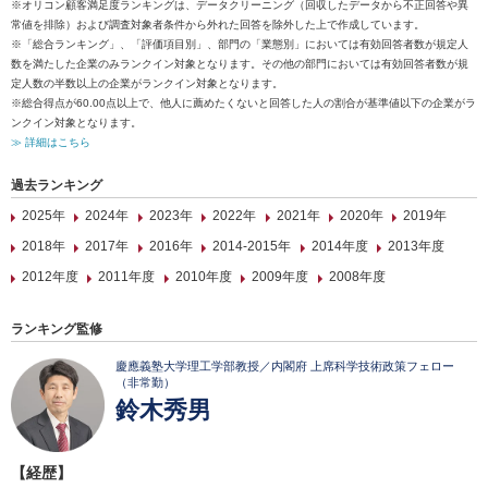
※オリコン顧客満足度ランキングは、データクリーニング（回収したデータから不正回答や異
常値を排除）および調査対象者条件から外れた回答を除外した上で作成しています。
※「総合ランキング」、「評価項目別」、部門の「業態別」においては有効回答者数が規定人
数を満たした企業のみランクイン対象となります。その他の部門においては有効回答者数が規
定人数の半数以上の企業がランクイン対象となります。
※総合得点が60.00点以上で、他人に薦めたくないと回答した人の割合が基準値以下の企業がラ
ンクイン対象となります。
≫ 詳細はこちら
過去ランキング
2025年
2024年
2023年
2022年
2021年
2020年
2019年
2018年
2017年
2016年
2014-2015年
2014年度
2013年度
2012年度
2011年度
2010年度
2009年度
2008年度
ランキング監修
慶應義塾大学理工学部教授／内閣府 上席科学技術政策フェロー
（非常勤）
鈴木秀男
【経歴】