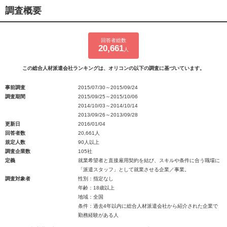
調査概要
回答者総数
20,661
人
この総合人材派遣会社ランキングは、オリコンの以下の調査に基づいています。
事前調査
2015/07/30～2015/09/24
調査期間
2015/09/25～2015/10/06
2014/10/03～2014/10/14
2013/09/26～2013/09/28
更新日
2016/01/04
回答者数
20,661人
規定人数
90人以上
調査企業数
105社
定義
就業希望者と直接雇用契約を結び、スキルや条件に合う職場に
「派遣スタッフ」として就業させる企業／事業。
調査対象者
性別：指定なし
年齢：18歳以上
地域：全国
条件：過去4年以内に総合人材派遣会社から紹介された企業で
勤務経験がある人