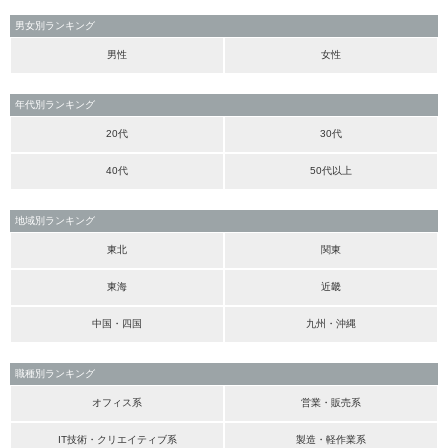
男女別ランキング
男性
女性
年代別ランキング
20代
30代
40代
50代以上
地域別ランキング
東北
関東
東海
近畿
中国・四国
九州・沖縄
職種別ランキング
オフィス系
営業・販売系
IT技術・クリエイティブ系
製造・軽作業系