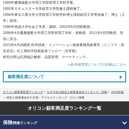
1989年慶應義塾大学理工学部管理工学科卒業。
1992年ロチェスター大学経営大学院修士課程修了。
1996年東京工業大学大学院理工学研究科博士課程経営工学専攻修了。博士（工
学）取得。
1996年筑波大学社会工学系・講師。2002年6月同助教授。
2008年4月慶應義塾大学理工学部管理工学科・准教授。2011年4月同教授、現
在に至る。
2023年4月内閣府 科学技術・イノベーション推進事務局参事官（インフラ・防
災担当）付上席科学技術政策フェロー（非常勤）
研究分野は応用統計解析、品質管理、マーケティング。
≫鈴木研究室についての詳細はこちら
顧客満足度について
オリコン顧客満足度ランキング
おすすめの総合人材派遣会社ランキング・比較
2016年版
総合人材派遣会社の立地・アクセスランキング・口コミ情報
オリコン顧客満足度
ランキング一覧
保険
関連ランキング