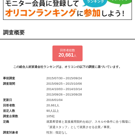
調査概要
回答者総数
20,661
人
この総合人材派遣会社ランキングは、オリコンの以下の調査に基づいています。
事前調査
2015/07/30～2015/09/24
調査期間
2015/09/25～2015/10/06
2014/10/03～2014/10/14
2013/09/26～2013/09/28
更新日
2016/01/04
回答者数
20,661人
規定人数
90人以上
調査企業数
105社
定義
就業希望者と直接雇用契約を結び、スキルや条件に合う職場に
「派遣スタッフ」として就業させる企業／事業。
調査対象者
性別：指定なし