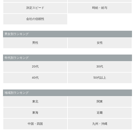
決定スピード
時給・給与
会社の信頼性
男女別ランキング
男性
女性
年代別ランキング
20代
30代
40代
50代以上
地域別ランキング
東北
関東
東海
近畿
中国・四国
九州・沖縄