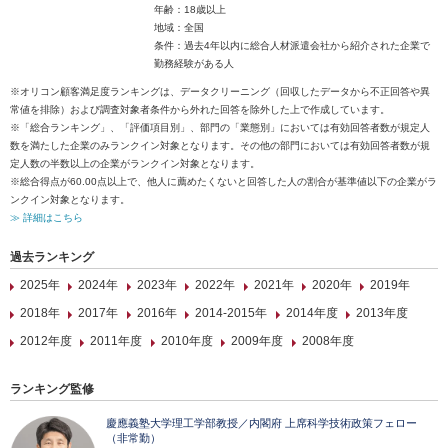
年齢：18歳以上
地域：全国
条件：過去4年以内に総合人材派遣会社から紹介された企業で
勤務経験がある人
※オリコン顧客満足度ランキングは、データクリーニング（回収したデータから不正回答や異
常値を排除）および調査対象者条件から外れた回答を除外した上で作成しています。
※「総合ランキング」、「評価項目別」、部門の「業態別」においては有効回答者数が規定人
数を満たした企業のみランクイン対象となります。その他の部門においては有効回答者数が規
定人数の半数以上の企業がランクイン対象となります。
※総合得点が60.00点以上で、他人に薦めたくないと回答した人の割合が基準値以下の企業がラ
ンクイン対象となります。
≫ 詳細はこちら
過去ランキング
2025年
2024年
2023年
2022年
2021年
2020年
2019年
2018年
2017年
2016年
2014-2015年
2014年度
2013年度
2012年度
2011年度
2010年度
2009年度
2008年度
ランキング監修
慶應義塾大学理工学部教授／内閣府 上席科学技術政策フェロー
（非常勤）