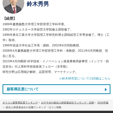
鈴木秀男
【経歴】
1989年慶應義塾大学理工学部管理工学科卒業。
1992年ロチェスター大学経営大学院修士課程修了。
1996年東京工業大学大学院理工学研究科博士課程経営工学専攻修了。博士（工
学）取得。
1996年筑波大学社会工学系・講師。2002年6月同助教授。
2008年4月慶應義塾大学理工学部管理工学科・准教授。2011年4月同教授、現
在に至る。
2023年4月内閣府 科学技術・イノベーション推進事務局参事官（インフラ・防
災担当）付上席科学技術政策フェロー（非常勤）
研究分野は応用統計解析、品質管理、マーケティング。
≫鈴木研究室についての詳細はこちら
顧客満足度について
オリコン顧客満足度ランキング
おすすめの総合人材派遣会社ランキング・比較
2016年版
総合人材派遣会社の近畿ランキング・口コミ情報