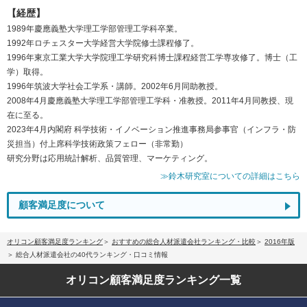
【経歴】
1989年慶應義塾大学理工学部管理工学科卒業。
1992年ロチェスター大学経営大学院修士課程修了。
1996年東京工業大学大学院理工学研究科博士課程経営工学専攻修了。博士（工
学）取得。
1996年筑波大学社会工学系・講師。2002年6月同助教授。
2008年4月慶應義塾大学理工学部管理工学科・准教授。2011年4月同教授、現
在に至る。
2023年4月内閣府 科学技術・イノベーション推進事務局参事官（インフラ・防
災担当）付上席科学技術政策フェロー（非常勤）
研究分野は応用統計解析、品質管理、マーケティング。
≫鈴木研究室についての詳細はこちら
顧客満足度について
オリコン顧客満足度ランキング
おすすめの総合人材派遣会社ランキング・比較
2016年版
総合人材派遣会社の40代ランキング・口コミ情報
オリコン顧客満足度
ランキング一覧