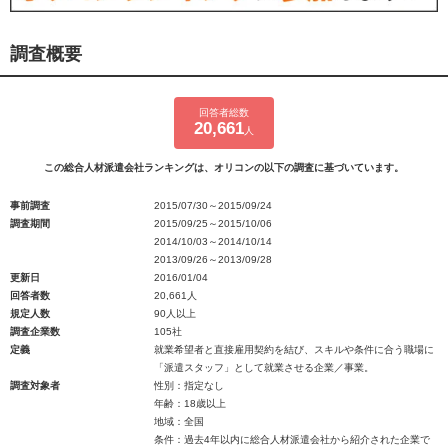
調査概要
回答者総数
20,661
人
この総合人材派遣会社ランキングは、オリコンの以下の調査に基づいています。
事前調査
2015/07/30～2015/09/24
調査期間
2015/09/25～2015/10/06
2014/10/03～2014/10/14
2013/09/26～2013/09/28
更新日
2016/01/04
回答者数
20,661人
規定人数
90人以上
調査企業数
105社
定義
就業希望者と直接雇用契約を結び、スキルや条件に合う職場に
「派遣スタッフ」として就業させる企業／事業。
調査対象者
性別：指定なし
年齢：18歳以上
地域：全国
条件：過去4年以内に総合人材派遣会社から紹介された企業で