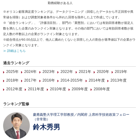
勤務経験がある人
※オリコン顧客満足度ランキングは、データクリーニング（回収したデータから不正回答や異
常値を排除）および調査対象者条件から外れた回答を除外した上で作成しています。
※「総合ランキング」、「評価項目別」、部門の「業態別」においては有効回答者数が規定人
数を満たした企業のみランクイン対象となります。その他の部門においては有効回答者数が規
定人数の半数以上の企業がランクイン対象となります。
※総合得点が60.00点以上で、他人に薦めたくないと回答した人の割合が基準値以下の企業がラ
ンクイン対象となります。
≫ 詳細はこちら
過去ランキング
2025年
2024年
2023年
2022年
2021年
2020年
2019年
2018年
2017年
2016年
2014-2015年
2014年度
2013年度
2012年度
2011年度
2010年度
2009年度
2008年度
ランキング監修
慶應義塾大学理工学部教授／内閣府 上席科学技術政策フェロー
（非常勤）
鈴木秀男