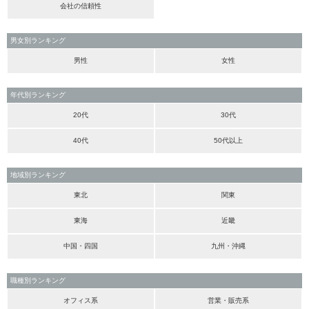
会社の信頼性
男女別ランキング
男性
女性
年代別ランキング
20代
30代
40代
50代以上
地域別ランキング
東北
関東
東海
近畿
中国・四国
九州・沖縄
職種別ランキング
オフィス系
営業・販売系