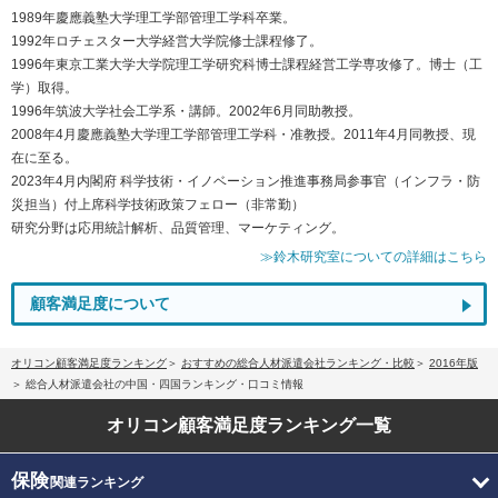
1989年慶應義塾大学理工学部管理工学科卒業。
1992年ロチェスター大学経営大学院修士課程修了。
1996年東京工業大学大学院理工学研究科博士課程経営工学専攻修了。博士（工
学）取得。
1996年筑波大学社会工学系・講師。2002年6月同助教授。
2008年4月慶應義塾大学理工学部管理工学科・准教授。2011年4月同教授、現
在に至る。
2023年4月内閣府 科学技術・イノベーション推進事務局参事官（インフラ・防
災担当）付上席科学技術政策フェロー（非常勤）
研究分野は応用統計解析、品質管理、マーケティング。
≫鈴木研究室についての詳細はこちら
顧客満足度について
オリコン顧客満足度ランキング
おすすめの総合人材派遣会社ランキング・比較
2016年版
総合人材派遣会社の中国・四国ランキング・口コミ情報
オリコン顧客満足度
ランキング一覧
保険
関連ランキング