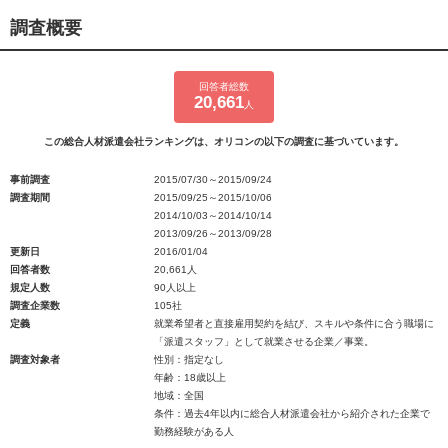
調査概要
回答者総数
20,661
人
この総合人材派遣会社ランキングは、オリコンの以下の調査に基づいています。
事前調査
2015/07/30～2015/09/24
調査期間
2015/09/25～2015/10/06
2014/10/03～2014/10/14
2013/09/26～2013/09/28
更新日
2016/01/04
回答者数
20,661人
規定人数
90人以上
調査企業数
105社
定義
就業希望者と直接雇用契約を結び、スキルや条件に合う職場に
「派遣スタッフ」として就業させる企業／事業。
調査対象者
性別：指定なし
年齢：18歳以上
地域：全国
条件：過去4年以内に総合人材派遣会社から紹介された企業で
勤務経験がある人