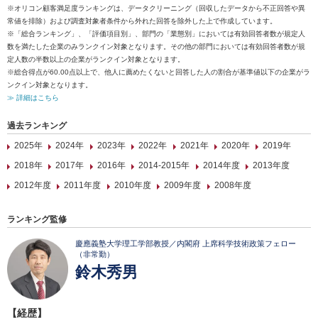
※オリコン顧客満足度ランキングは、データクリーニング（回収したデータから不正回答や異
常値を排除）および調査対象者条件から外れた回答を除外した上で作成しています。
※「総合ランキング」、「評価項目別」、部門の「業態別」においては有効回答者数が規定人
数を満たした企業のみランクイン対象となります。その他の部門においては有効回答者数が規
定人数の半数以上の企業がランクイン対象となります。
※総合得点が60.00点以上で、他人に薦めたくないと回答した人の割合が基準値以下の企業がラ
ンクイン対象となります。
≫ 詳細はこちら
過去ランキング
2025年
2024年
2023年
2022年
2021年
2020年
2019年
2018年
2017年
2016年
2014-2015年
2014年度
2013年度
2012年度
2011年度
2010年度
2009年度
2008年度
ランキング監修
慶應義塾大学理工学部教授／内閣府 上席科学技術政策フェロー
（非常勤）
鈴木秀男
【経歴】