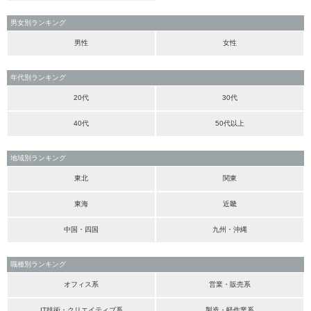
男女別ランキング
男性
女性
年代別ランキング
20代
30代
40代
50代以上
地域別ランキング
東北
関東
東海
近畿
中国・四国
九州・沖縄
職種別ランキング
オフィス系
営業・販売系
IT技術・クリエイティブ系
製造・軽作業系