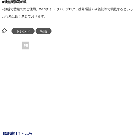
■禁無断複写転載
※無断で番組でのご使用、Webサイト（PC、ブログ、携帯電話）や雑誌等で掲載するといっ
た行為は固く禁じております。
トレンド
転職
PR
関連リンク