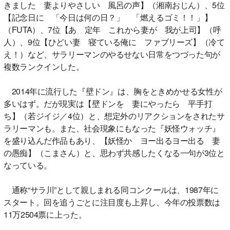
きました 妻よりやさしい 風呂の声】（湘南おじん）、5位
【記念日に 「今日は何の日？」 「燃えるゴミ！！」】
（FUTA）、7位【あゝ定年 これから妻が 我が上司】（呼
人）、9位【ひどい妻 寝ている俺に ファブリーズ】（冷て
え！）など、サラリーマンのやるせない日常をつづった句が
複数ランクインした。
2014年に流行した『壁ドン』は、胸をときめかせる女性が
多いはず。だが現実は【壁ドンを 妻にやったら 平手打
ち】（若ジイジ／4位）と、想定外のリアクションをされたサ
ラリーマンも。また、社会現象にもなった『妖怪ウォッチ』
を盛り込んだ作品もあり、【妖怪か ヨー出るヨー出る 妻
の愚痴】（こまさん）と、思わず共感したくなる一句が3位と
なっている。
通称“サラ川”として親しまれる同コンクールは、1987年に
スタート。回を追うごとに注目度も上昇し、今年の投票数は
11万2504票に上った。