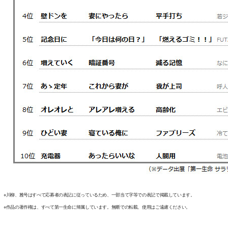
※川柳、雅号はすべて応募者の表記に従っているため、一部当て字等での表記で掲載しています。
※作品の著作権は、すべて第一生命に帰属しています。無断での転載、使用はご遠慮ください。