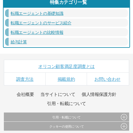
特集カテゴリ一覧
転職エージェントの基礎知識
転職エージェントのサービス紹介
転職エージェントの比較情報
給与計算
オリコン顧客満足度調査とは
調査方法
掲載規約
お問い合わせ
会社概要
当サイトについて
個人情報保護方針
引用・転載について
引用・転載について
クッキーの使用について
当サイトで公開されている情報（文字、写真、イラスト、画像データ等）及びこれらの配
置・編集および構造などについての著作権は株式会社oricon MEに帰属しております。