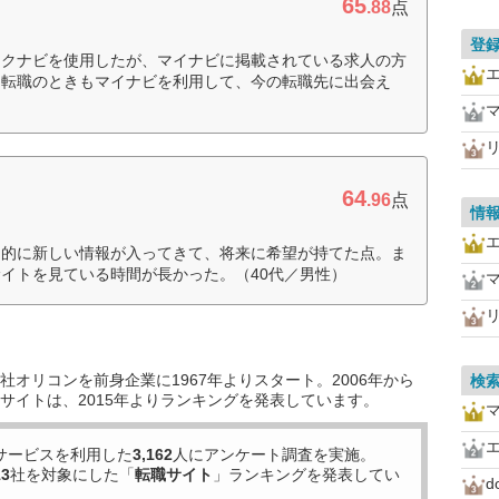
65
.88
点
登
リクナビを使用したが、マイナビに掲載されている求人の方
、転職のときもマイナビを利用して、今の転職先に出会え
リ
64
.96
点
情
期的に新しい情報が入ってきて、将来に希望が持てた点。ま
イトを見ている時間が長かった。（40代／男性）
リ
オリコンを前身企業に1967年よりスタート。2006年から
検
サイトは、2015年よりランキングを発表しています。
サービスを利用した
3,162
人にアンケート調査を実施。
13
社を対象にした「
転職サイト
」ランキングを発表してい
d