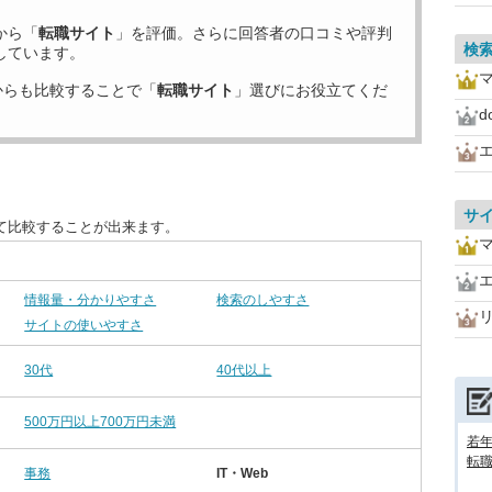
から「
転職サイト
」を評価。さらに回答者の口コミや評判
検
しています。
からも比較することで「
転職サイト
」選びにお役立てくだ
d
サ
て比較することが出来ます。
情報量・分かりやすさ
検索のしやすさ
リ
サイトの使いやすさ
30代
40代以上
500万円以上700万円未満
若
転
事務
IT・Web