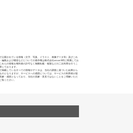
で公開されている情報（文字、写真、イラスト、画像データ等）及びこれ
・編集および構造などについての著作権は株式会社oricon MEに帰属してお
これらの情報を権利者の許可なく無断転載・複製などの二次利用を行うこ
禁じております。
で掲載しているすべての情報やデータは、当社の調査に基づいた結果から
ものとなりますが、サービスへの感想については、サービスの利用者が提
見解・感想となっており、当社の見解・意見ではないことをご理解いただ
ご覧ください。