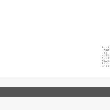
当サイト
らの配置
ります。
とは固く
当サイト
作成した
出された
いた上で