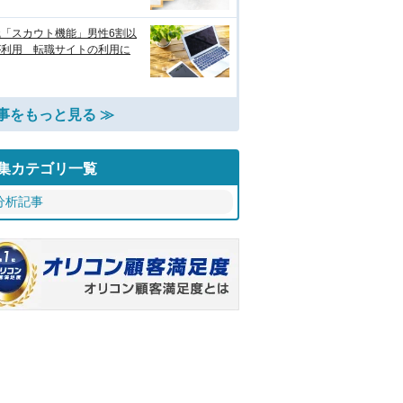
職「スカウト機能」男性6割以
が利用 転職サイトの利用に
事をもっと見る ≫
集カテゴリ一覧
分析記事