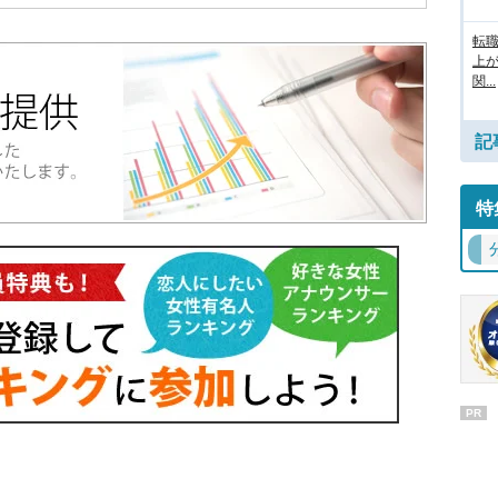
転
上
関...
記
特
PR