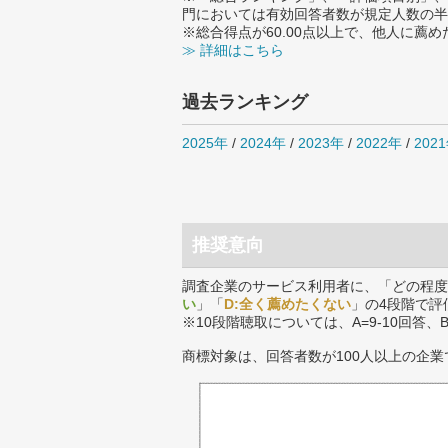
門においては有効回答者数が規定人数の半
※総合得点が60.00点以上で、他人に
≫ 詳細はこちら
過去ランキング
2025年
/
2024年
/
2023年
/
2022年
/
202
推奨意向
調査企業のサービス利用者に、「どの程度
い
」「
D:全く薦めたくない
」の4段階で評
※10段階聴取については、A=9-10回答、
商標対象は、回答者数が100人以上の企業