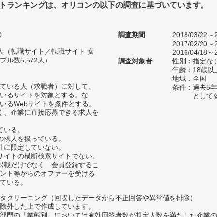
トランキングは、オリコンの以下の調査に基づいています。
0
調査期間
2018/03/22～2
2017/02/20～2
62人（転職サイト／転職サイト 女
2016/04/18～2
ル数5,572人）
調査対象者
性別：指定な
年齢：18歳以
地域：全国
ている人（求職者）に対して、
条件：過去5
いるサイトを対象とする。な
として
いるWebサイトを条件とする。
く、企業に直接応募できる求人を
ている。
の求人を扱っている。
性に限定していない。
サイトの横断検索サイトでない。
掲載だけでなく、会員登録するこ
ント等からのオファーを受ける
ている。
タクリーニング（回収したデータから不正回答や異常値を排除）
除外した上で作成しています。
部門の「業態別」においては有効回答者数が規定人数を満たした企業の