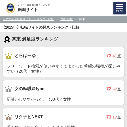
オリコン顧客満足度ランキング
転職サイト
おすすめの転職サイトランキング・比較
2015年版
関東
【2015年】転職サイトの関東ランキング・比較
関東 満足度ランキング
とらばーゆ
73
.41
点
フリーワード検索が使いやすくてよかった希望の職種が探しや
すい（20代／女性）
女の転職＠type
72
.67
点
応募がしやすかった。（30代／女性）
リクナビNEXT
71
.17
点