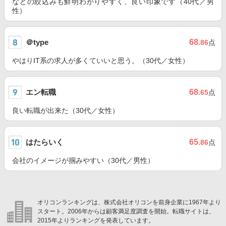
などの絞込みも鮮明わかりやすく、良い印象です（40代／男
性）
＠type
68
.86
点
やはりIT系の求人が多くていいと思う。（30代／女性）
エン転職
68
.65
点
良い転職が出来た（30代／女性）
はたらいく
65
.86
点
会社のイメージが掴みやすい（30代／男性）
オリコンランキングは、株式会社オリコンを前身企業に1967年より
スタート。2006年からは顧客満足度調査を開始。転職サイトは、
2015年よりランキングを発表しています。