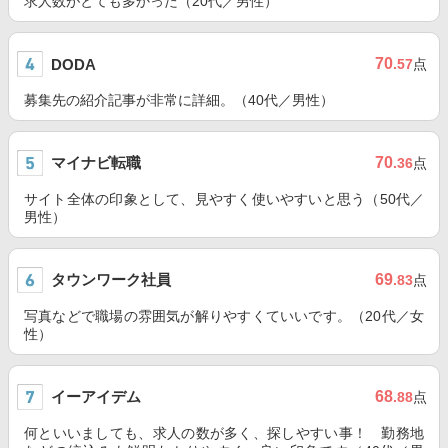
求人数がとても多かった（20代／男性）
70
DODA
.57
点
募集先の紹介記事が非常に詳細。（40代／男性）
マイナビ転職
70
.36
点
サイト全体の印象として、見やすく使いやすいと思う（50代／
男性）
タウンワーク社員
69
.83
点
写真などで職場の雰囲気が解りやすくていいです。（20代／女
性）
イーアイデム
68
.88
点
何といいましても、求人の数が多く、探しやすい事！ 勤務地