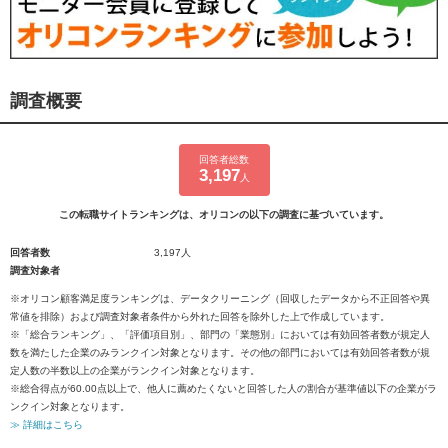
調査概要
回答者総数
3,197
人
この転職サイトランキングは、オリコンの以下の調査に基づいています。
回答者数
3,197人
調査対象者
※オリコン顧客満足度ランキングは、データクリーニング（回収したデータから不正回答や異
常値を排除）および調査対象者条件から外れた回答を除外した上で作成しています。
※「総合ランキング」、「評価項目別」、部門の「業態別」においては有効回答者数が規定人
数を満たした企業のみランクイン対象となります。その他の部門においては有効回答者数が規
定人数の半数以上の企業がランクイン対象となります。
※総合得点が60.00点以上で、他人に薦めたくないと回答した人の割合が基準値以下の企業がラ
ンクイン対象となります。
≫ 詳細はこちら