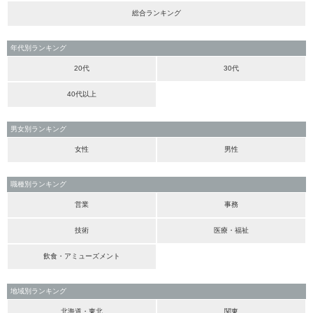
総合ランキング
年代別ランキング
20代
30代
40代以上
男女別ランキング
女性
男性
職種別ランキング
営業
事務
技術
医療・福祉
飲食・アミューズメント
地域別ランキング
北海道・東北
関東