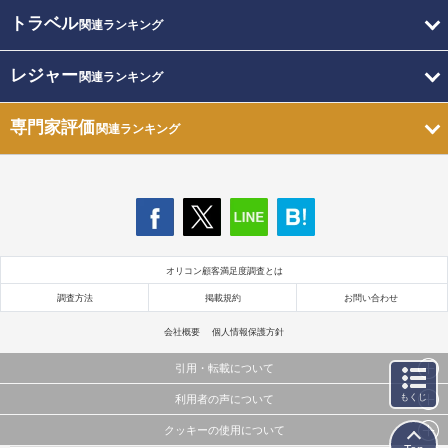
トラベル
関連ランキング
レジャー
関連ランキング
専門家評価
関連ランキング
オリコン顧客満足度調査とは
調査方法
掲載規約
お問い合わせ
会社概要
個人情報保護方針
引用・転載について
もくじ
利用者の声について
当サイトで公開されている情報（文字、写真、イラスト、画像データ等）及びこれらの配置・
編集および構造などについての著作権は株式会社oricon MEに帰属しております。
クッキーの使用について
当サイトに掲載している内容はすべてサービスの利用者が提出された見解・感想です。
これらの情報を権利者の許可なく無断転載・複製などの二次利用を行うことは固く禁じており