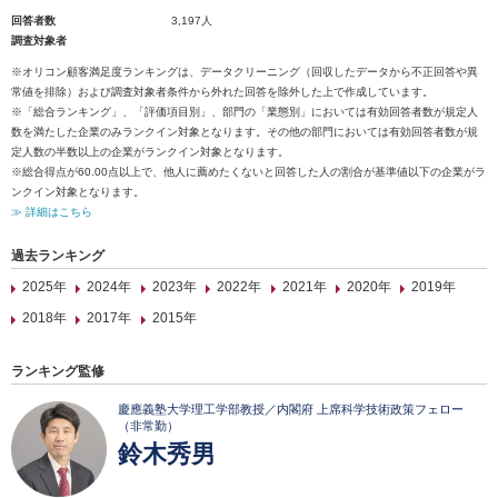
回答者数
3,197人
調査対象者
※オリコン顧客満足度ランキングは、データクリーニング（回収したデータから不正回答や異
常値を排除）および調査対象者条件から外れた回答を除外した上で作成しています。
※「総合ランキング」、「評価項目別」、部門の「業態別」においては有効回答者数が規定人
数を満たした企業のみランクイン対象となります。その他の部門においては有効回答者数が規
定人数の半数以上の企業がランクイン対象となります。
※総合得点が60.00点以上で、他人に薦めたくないと回答した人の割合が基準値以下の企業がラ
ンクイン対象となります。
≫ 詳細はこちら
過去ランキング
2025年
2024年
2023年
2022年
2021年
2020年
2019年
2018年
2017年
2015年
ランキング監修
慶應義塾大学理工学部教授／内閣府 上席科学技術政策フェロー
（非常勤）
鈴木秀男