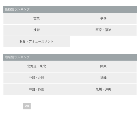
職種別ランキング
営業
事務
技術
医療・福祉
飲食・アミューズメント
地域別ランキング
北海道・東北
関東
中部・北陸
近畿
中国・四国
九州・沖縄
PR