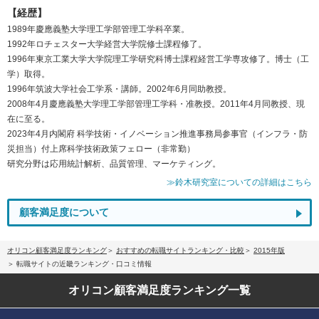
【経歴】
1989年慶應義塾大学理工学部管理工学科卒業。
1992年ロチェスター大学経営大学院修士課程修了。
1996年東京工業大学大学院理工学研究科博士課程経営工学専攻修了。博士（工
学）取得。
1996年筑波大学社会工学系・講師。2002年6月同助教授。
2008年4月慶應義塾大学理工学部管理工学科・准教授。2011年4月同教授、現
在に至る。
2023年4月内閣府 科学技術・イノベーション推進事務局参事官（インフラ・防
災担当）付上席科学技術政策フェロー（非常勤）
研究分野は応用統計解析、品質管理、マーケティング。
≫鈴木研究室についての詳細はこちら
顧客満足度について
オリコン顧客満足度ランキング
おすすめの転職サイトランキング・比較
2015年版
転職サイトの近畿ランキング・口コミ情報
オリコン顧客満足度
ランキング一覧