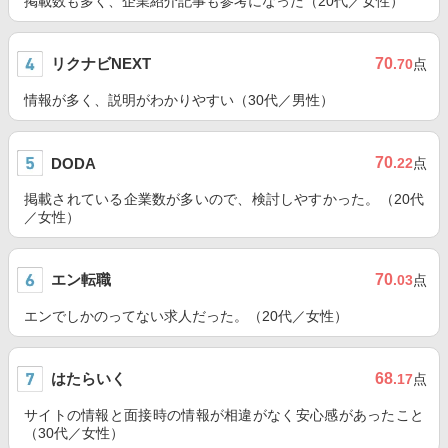
掲載数も多く、企業紹介記事も参考になった（20代／女性）
リクナビNEXT
70
.70
点
情報が多く、説明がわかりやすい（30代／男性）
70
DODA
.22
点
掲載されている企業数が多いので、検討しやすかった。（20代
／女性）
エン転職
70
.03
点
エンでしかのってない求人だった。（20代／女性）
はたらいく
68
.17
点
サイトの情報と面接時の情報が相違がなく安心感があったこと
（30代／女性）