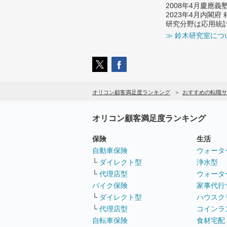
2008年4月慶應
2023年4月内閣
研究分野は応用統
≫ 鈴木研究室につ
オリコン顧客満足度ランキング
おすすめの転職サ
オリコン顧客満足度ランキング
保険
生活
自動車保険
ウォータ
└
ダイレクト型
浄水型
└
代理店型
ウォータ
バイク保険
家事代行
└
ダイレクト型
ハウスク
└
代理店型
コインラ
自転車保険
食材宅配