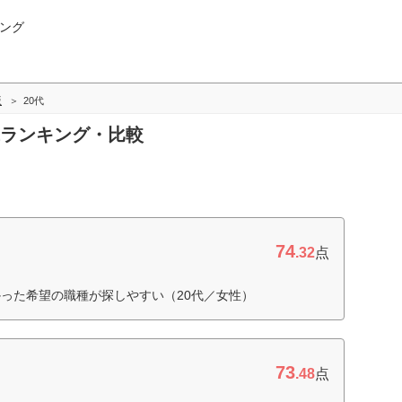
ング
版
20代
0代ランキング・比較
74
.32
点
った希望の職種が探しやすい（20代／女性）
73
.48
点