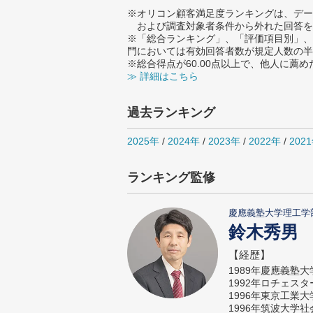
※オリコン顧客満足度ランキングは、デー
および調査対象者条件から外れた回答を
※「総合ランキング」、「評価項目別」、
門においては有効回答者数が規定人数の半
※総合得点が60.00点以上で、他人に
≫ 詳細はこちら
過去ランキング
2025年
/
2024年
/
2023年
/
2022年
/
202
ランキング監修
慶應義塾大学理工学
鈴木秀男
【経歴】
1989年慶應義塾
1992年ロチェス
1996年東京工業
1996年筑波大学