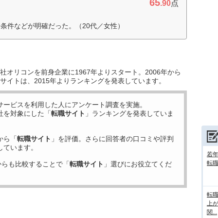
65
.90
点
条件などが明確だった。（20代／女性）
オリコンを前身企業に1967年よりスタート。2006年から
サイトは、2015年よりランキングを発表しています。
サービスを利用した
人にアンケート調査を実施。
社を対象にした「
転職サイト
」ランキングを発表していま
から「
転職サイト
」を評価。さらに回答者の口コミや評判
しています。
若
転
からも比較することで「
転職サイト
」選びにお役立てくだ
転
上
関...