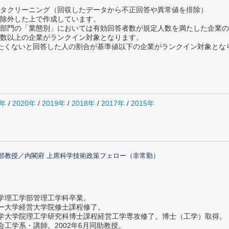
タクリーニング（回収したデータから不正回答や異常値を排除）
除外した上で作成しています。
部門の「業態別」においては有効回答者数が規定人数を満たした企業の
数以上の企業がランクイン対象となります。
薦めたくないと回答した人の割合が基準値以下の企業がランクイン対象とな
1年
/
2020年
/
2019年
/
2018年
/
2017年
/
2015年
部教授／内閣府 上席科学技術政策フェロー（非常勤）
大学理工学部管理工学科卒業。
ター大学経営大学院修士課程修了。
大学大学院理工学研究科博士課程経営工学専攻修了。博士（工学）取得。
社会工学系・講師。2002年6月同助教授。