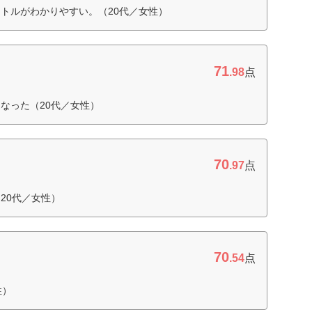
トルがわかりやすい。（20代／女性）
71
.98
点
なった（20代／女性）
70
.97
点
20代／女性）
70
.54
点
性）