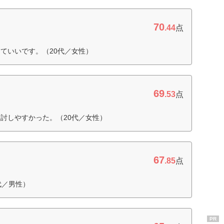
70
.44
点
ていいです。（20代／女性）
69
.53
点
討しやすかった。（20代／女性）
67
.85
点
代／男性）
PR