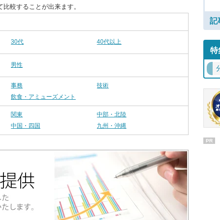
て比較することが出来ます。
記
30代
40代以上
特
男性
事務
技術
飲食・アミューズメント
関東
中部・北陸
中国・四国
九州・沖縄
PR