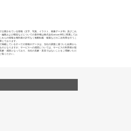
で公開されている情報（文字、写真、イラスト、画像データ等）及びこれ
・編集および構造などについての著作権は株式会社oricon MEに帰属してお
これらの情報を権利者の許可なく無断転載・複製などの二次利用を行うこ
禁じております。
で掲載しているすべての情報やデータは、当社の調査に基づいた結果から
ものとなりますが、サービスへの感想については、サービスの利用者が提
見解・感想となっており、当社の見解・意見ではないことをご理解いただ
ご覧ください。