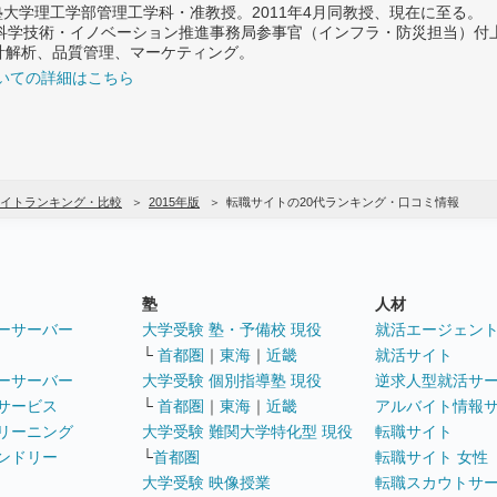
義塾大学理工学部管理工学科・准教授。2011年4月同教授、現在に至る。
府 科学技術・イノベーション推進事務局参事官（インフラ・防災担当）
計解析、品質管理、マーケティング。
いての詳細はこちら
イトランキング・比較
2015年版
転職サイトの20代ランキング・口コミ情報
塾
人材
ーサーバー
大学受験 塾・予備校 現役
就活エージェン
└
首都圏
｜
東海
｜
近畿
就活サイト
ーサーバー
大学受験 個別指導塾 現役
逆求人型就活サ
サービス
└
首都圏
｜
東海
｜
近畿
アルバイト情報
リーニング
大学受験 難関大学特化型 現役
転職サイト
ンドリー
└
首都圏
転職サイト 女性
大学受験 映像授業
転職スカウトサ