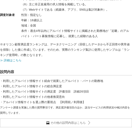
（6）主に非正規雇用の求人情報を掲載している。
（7）Webサイトである（紙媒体、アプリ、SNSは集計対象外）。
調査対象者
性別：指定なし
年齢：18歳以上
地域：全国
条件：過去4年以内にアルバイト情報サイトに掲載された勤務地が「近畿」のアル
バイト・パート募集情報に応募し、就業した経験のある人
※オリコン顧客満足度ランキングは、データクリーニング（回収したデータから不正回答や異常値
を排除）した後に作成しています。そのため、実際のランキング集計に使用したサンプルは「ラン
キング使用時」の数となります。
≫ 詳細はこちら
設問内容
・利用したアルバイト情報サイト経由で就業したアルバイト・パートの勤務地
・利用したアルバイト情報サイトの総合満足度
・利用したアルバイト情報サイトの満足度 評価項目 詳細26項目
・利用したアルバイト情報サイトの他者推奨意向
・アルバイト情報サイトを選ぶ際の重視点 【利用前／利用後】
アンケート調査を実施した際の質問事項です。満足度評価項目のほか、該当サービスの利用状況や検討内容を
質問しています。
その他の設問内容はこちら