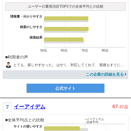
ユーザーの重視項目TOP3での全体平均との比較
情報量・分かりやすさ
検索のしやすさ
検索結果
50点
60点
70点
80点
■利用者の声
とても、探しやすかった。 はやく、対応してくれて、 面接もすぐにしてもらえた
この企業の詳細を見る
公式サイト
67
イーアイデム
.37
点
■全体平均点との比較
■
イーアイデム
■
全体平均
サイトの使いやすさ