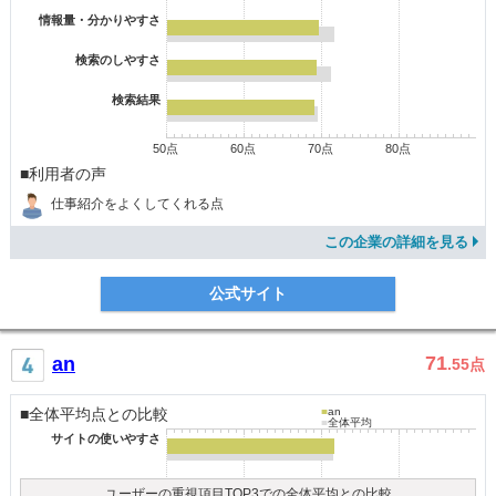
情報量・分かりやすさ
検索のしやすさ
検索結果
50点
60点
70点
80点
■利用者の声
仕事紹介をよくしてくれる点
この企業の詳細を見る
公式サイト
71
an
.55
点
■全体平均点との比較
■
an
■
全体平均
サイトの使いやすさ
ユーザーの重視項目TOP3での全体平均との比較