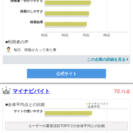
情報量・分かりやすさ
検索のしやすさ
検索結果
50点
60点
70点
80点
■利用者の声
毎日、情報が入って来た事
この企業の詳細を見る
公式サイト
マイナビバイト
72
.71
点
■全体平均点との比較
■
マイナビバイト
■
全体平均
サイトの使いやすさ
ユーザーの重視項目TOP3での全体平均との比較