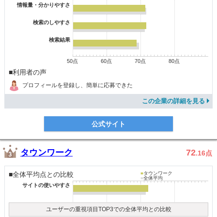
情報量・分かりやすさ
検索のしやすさ
検索結果
50点
60点
70点
80点
■利用者の声
プロフィールを登録し、簡単に応募できた
この企業の詳細を見る
公式サイト
タウンワーク
72
.16
点
■全体平均点との比較
■
タウンワーク
■
全体平均
サイトの使いやすさ
ユーザーの重視項目TOP3での全体平均との比較