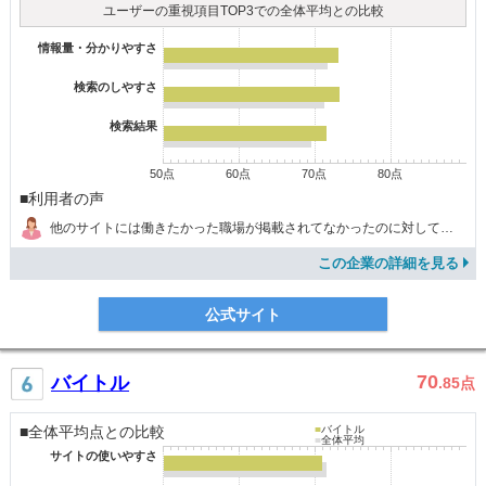
ユーザーの重視項目TOP3での全体平均との比較
情報量・分かりやすさ
検索のしやすさ
検索結果
50点
60点
70点
80点
■利用者の声
他のサイトには働きたかった職場が掲載されてなかったのに対してジョブセンスにはあったので良かった。
この企業の詳細を見る
公式サイト
70
バイトル
.85
点
■全体平均点との比較
■
バイトル
■
全体平均
サイトの使いやすさ