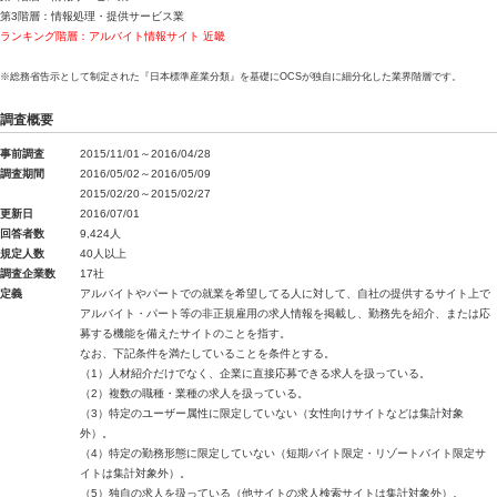
第3階層：情報処理・提供サービス業
ランキング階層：アルバイト情報サイト 近畿
※総務省告示として制定された『日本標準産業分類』を基礎にOCSが独自に細分化した業界階層です。
調査概要
事前調査
2015/11/01～2016/04/28
調査期間
2016/05/02～2016/05/09
2015/02/20～2015/02/27
更新日
2016/07/01
回答者数
9,424人
規定人数
40人以上
調査企業数
17社
定義
アルバイトやパートでの就業を希望してる人に対して、自社の提供するサイト上で
アルバイト・パート等の非正規雇用の求人情報を掲載し、勤務先を紹介、または応
募する機能を備えたサイトのことを指す。
なお、下記条件を満たしていることを条件とする。
（1）人材紹介だけでなく、企業に直接応募できる求人を扱っている。
（2）複数の職種・業種の求人を扱っている。
（3）特定のユーザー属性に限定していない（女性向けサイトなどは集計対象
外）。
（4）特定の勤務形態に限定していない（短期バイト限定・リゾートバイト限定サ
イトは集計対象外）。
（5）独自の求人を扱っている（他サイトの求人検索サイトは集計対象外）。