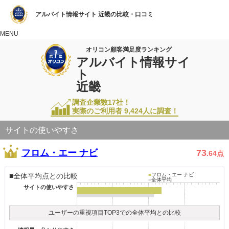
アルバイト情報サイト 近畿の比較・口コミ
MENU
オリコン顧客満足度ランキング
アルバイト情報サイ
ト
近畿
調査企業数17社！
実際のご利用者
9,424
人に調査！
サイトの使いやすさ
フロム・エー ナビ
73
.64
点
■全体平均点との比較
■
フロム・エー ナビ
■
全体平均
サイトの使いやすさ
ユーザーの重視項目TOP3での全体平均との比較