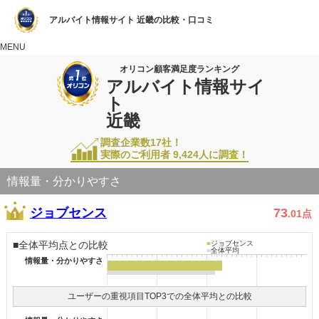
アルバイト情報サイト 近畿の比較・口コミ
MENU
オリコン顧客満足度ランキング
アルバイト情報サイ
ト
近畿
調査企業数17社！
実際のご利用者
9,424
人に調査！
情報量・分かりやすさ
ジョブセンス
73
.01
点
■全体平均点との比較
■
ジョブセンス
■
全体平均
情報量・分かりやすさ
ユーザーの重視項目TOP3での全体平均との比較