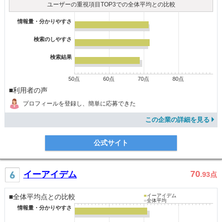
ユーザーの重視項目TOP3での全体平均との比較
情報量・分かりやすさ
検索のしやすさ
検索結果
50点
60点
70点
80点
■利用者の声
プロフィールを登録し、簡単に応募できた
この企業の詳細を見る
公式サイト
70
イーアイデム
.93
点
■全体平均点との比較
■
イーアイデム
■
全体平均
情報量・分かりやすさ