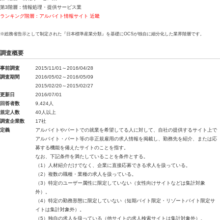
第3階層：情報処理・提供サービス業
ランキング階層：アルバイト情報サイト 近畿
※総務省告示として制定された『日本標準産業分類』を基礎にOCSが独自に細分化した業界階層です。
調査概要
事前調査
2015/11/01～2016/04/28
調査期間
2016/05/02～2016/05/09
2015/02/20～2015/02/27
更新日
2016/07/01
回答者数
9,424人
規定人数
40人以上
調査企業数
17社
定義
アルバイトやパートでの就業を希望してる人に対して、自社の提供するサイト上で
アルバイト・パート等の非正規雇用の求人情報を掲載し、勤務先を紹介、または応
募する機能を備えたサイトのことを指す。
なお、下記条件を満たしていることを条件とする。
（1）人材紹介だけでなく、企業に直接応募できる求人を扱っている。
（2）複数の職種・業種の求人を扱っている。
（3）特定のユーザー属性に限定していない（女性向けサイトなどは集計対象
外）。
（4）特定の勤務形態に限定していない（短期バイト限定・リゾートバイト限定サ
イトは集計対象外）。
（5）独自の求人を扱っている（他サイトの求人検索サイトは集計対象外）。