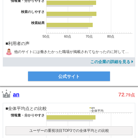
情報量・分かりやすさ
検索のしやすさ
検索結果
50点
60点
70点
80点
■利用者の声
他のサイトには働きたかった職場が掲載されてなかったのに対してジョブセンスにはあったので良かった。
この企業の詳細を見る
公式サイト
an
72
.79
点
■全体平均点との比較
■
an
■
全体平均
情報量・分かりやすさ
ユーザーの重視項目TOP3での全体平均との比較