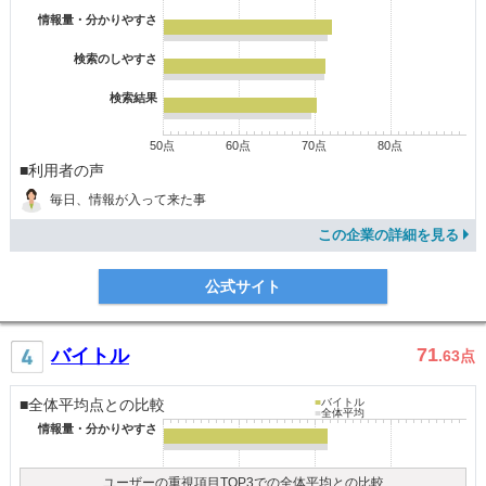
情報量・分かりやすさ
検索のしやすさ
検索結果
50点
60点
70点
80点
■利用者の声
毎日、情報が入って来た事
この企業の詳細を見る
公式サイト
71
バイトル
.63
点
■全体平均点との比較
■
バイトル
■
全体平均
情報量・分かりやすさ
ユーザーの重視項目TOP3での全体平均との比較