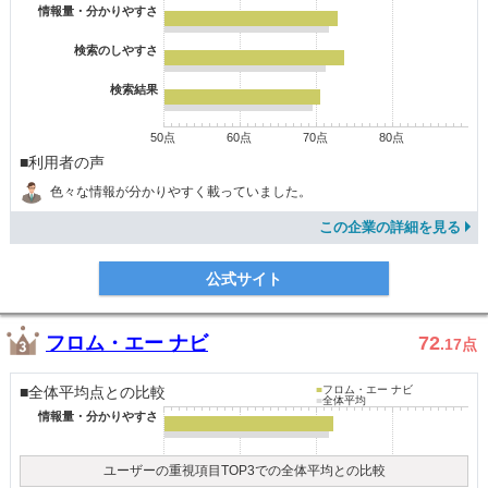
情報量・分かりやすさ
検索のしやすさ
検索結果
50点
60点
70点
80点
■利用者の声
色々な情報が分かりやすく載っていました。
この企業の詳細を見る
公式サイト
フロム・エー ナビ
72
.17
点
■全体平均点との比較
■
フロム・エー ナビ
■
全体平均
情報量・分かりやすさ
ユーザーの重視項目TOP3での全体平均との比較