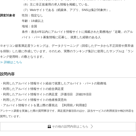
（6）主に非正規雇用の求人情報を掲載している。
（7）Webサイトである（紙媒体、アプリ、SNSは集計対象外）。
調査対象者
性別：指定なし
年齢：18歳以上
地域：全国
条件：過去4年以内にアルバイト情報サイトに掲載された勤務地が「近畿」のアル
バイト・パート募集情報に応募し、就業した経験のある人
※オリコン顧客満足度ランキングは、データクリーニング（回収したデータから不正回答や異常値
を排除）した後に作成しています。そのため、実際のランキング集計に使用したサンプルは「ラン
キング使用時」の数となります。
≫ 詳細はこちら
設問内容
・利用したアルバイト情報サイト経由で就業したアルバイト・パートの勤務地
・利用したアルバイト情報サイトの総合満足度
・利用したアルバイト情報サイトの満足度 評価項目 詳細26項目
・利用したアルバイト情報サイトの他者推奨意向
・アルバイト情報サイトを選ぶ際の重視点 【利用前／利用後】
アンケート調査を実施した際の質問事項です。満足度評価項目のほか、該当サービスの利用状況や検討内容を
質問しています。
その他の設問内容はこちら