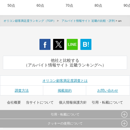
50点
60点
70点
80点
90
オリコン顧客満足度ランキング（TOP）
>
アルバイト情報サイト 近畿の比較・評判
> an
他社と比較する
（アルバイト情報サイト 近畿ランキングへ）
オリコン顧客満足度調査とは
調査方法
掲載規約
お問い合わせ
会社概要
当サイトについて
個人情報保護方針
引用・転載について
引用・転載について
クッキーの使用について
当サイトで公開されている情報（文字、写真、イラスト、画像データ等）及びこれらの配置・
編集および構造などについての著作権は株式会社oricon MEに帰属しております。