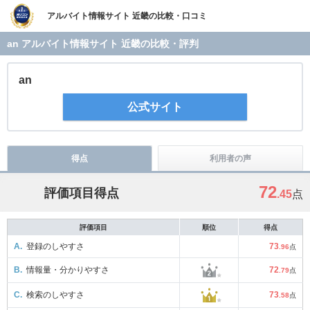
アルバイト情報サイト 近畿の比較・口コミ
an アルバイト情報サイト 近畿の比較・評判
an
公式サイト
得点
利用者の声
72
評価項目得点
.45
点
評価項目
順位
得点
A.
登録のしやすさ
73
.96
点
B.
情報量・分かりやすさ
72
.79
点
C.
検索のしやすさ
73
.58
点