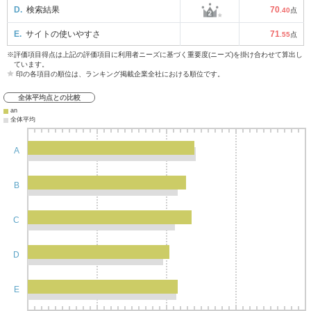
D.
検索結果
70
.40
点
E.
サイトの使いやすさ
71
.55
点
※評価項目得点は上記の評価項目に利用者ニーズに基づく重要度(ニーズ)を掛け合わせて算出し
ています。
印の各項目の順位は、ランキング掲載企業全社における順位です。
全体平均点との比較
an
全体平均
A
B
C
D
E