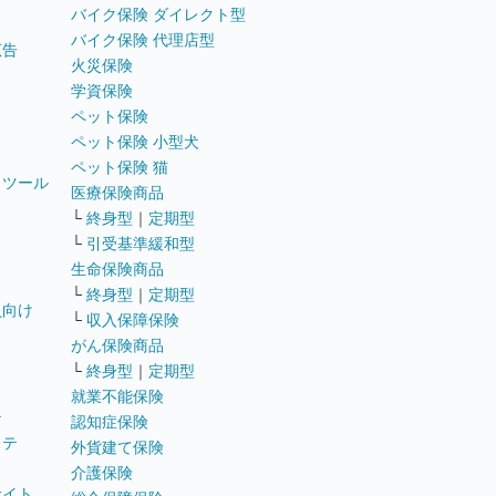
バイク保険 ダイレクト型
バイク保険 代理店型
広告
火災保険
学資保険
ペット保険
ペット保険 小型犬
ペット保険 猫
トツール
医療保険商品
└
終身型
｜
定期型
└
引受基準緩和型
生命保険商品
└
終身型
｜
定期型
員向け
└
収入保障保険
がん保険商品
└
終身型
｜
定期型
就業不能保険
テ
認知症保険
ステ
外貨建て保険
介護保険
サイト