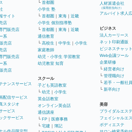
ス
└
首都圏
人材派遣会社
（採用担当向け）
社
小学生 塾
アルバイト求人
報サイト
└
首都圏
｜
東海
｜
近畿
売店
小学生 個別指導塾
ビジネス
専門販売店
└
首都圏
｜
東海
｜
近畿
法人カーリース
ー系
通信教育
ネット印刷通販
販売店
└
高校生
｜
中学生
｜
小学生
ビジネスチャッ
売店
家庭教師
Web会議ツール
専門販売店
幼児・小学生 学習教室
企業研修
ー系
幼児教室 知育
└
経営者向け
販売店
└
管理職向け
スクール
└
若手・一般社
テナンスサービス
子ども英語教室
└
新卒向け
└
幼児
｜
小学生
画配信サービス
英会話教室
真スタジオ
美容
オンライン英会話
サービス
ブライダルエス
通信講座
ックサービス
フェイシャルエ
└
FP
｜
医療事務
ボディエステ
└
宅建
｜
簿記
ナル作品限定型
サロン検索予約