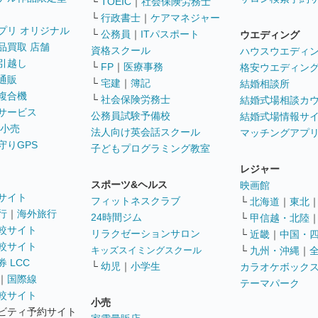
└
TOEIC
｜
社会保険労務士
└
行政書士
｜
ケアマネジャー
プリ オリジナル
└
公務員
｜
ITパスポート
ウエディング
品買取 店舗
資格スクール
ハウスウエディ
引越し
└
FP
｜
医療事務
格安ウエディン
通販
└
宅建
｜
簿記
結婚相談所
複合機
└
社会保険労務士
結婚式場相談カ
サービス
公務員試験予備校
結婚式場情報サ
 小売
法人向け英会話スクール
マッチングアプ
守りGPS
子どもプログラミング教室
レジャー
スポーツ&ヘルス
映画館
サイト
フィットネスクラブ
└
北海道
｜
東北
行
｜
海外旅行
24時間ジム
└
甲信越・北陸
較サイト
リラクゼーションサロン
└
近畿
｜
中国・
較サイト
キッズスイミングスクール
└
九州・沖縄
｜
 LCC
└
幼児
｜
小学生
カラオケボック
｜
国際線
テーマパーク
較サイト
小売
ビティ予約サイト