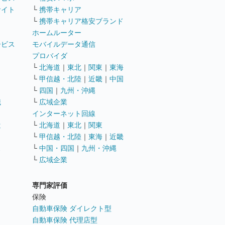
サイト
└
携帯キャリア
└
携帯キャリア格安ブランド
ホームルーター
ービス
モバイルデータ通信
ト
プロバイダ
└
北海道
｜
東北
｜
関東
｜
東海
└
甲信越・北陸
｜
近畿
｜
中国
└
四国
｜
九州・沖縄
職
└
広域企業
インターネット回線
遣
└
北海道
｜
東北
｜
関東
└
甲信越・北陸
｜
東海
｜
近畿
ス
└
中国・四国
｜
九州・沖縄
└
広域企業
専門家評価
ト
保険
自動車保険 ダイレクト型
自動車保険 代理店型