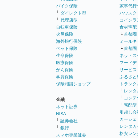
バイク保険
家事代行
└
ダイレクト型
ハウスク
└
代理店型
コインラ
自転車保険
食材宅配
火災保険
└
首都圏
海外旅行保険
ミールキ
ペット保険
└
首都圏
生命保険
ネットス
医療保険
フードデ
がん保険
サービス
学資保険
ふるさと
保険相談ショップ
トランク
└
レンタ
└
コンテ
金融
└
宅配型
ネット証券
引越し会
NISA
カーシェ
└
証券会社
レンタカ
└
銀行
格安レン
スマホ専業証券