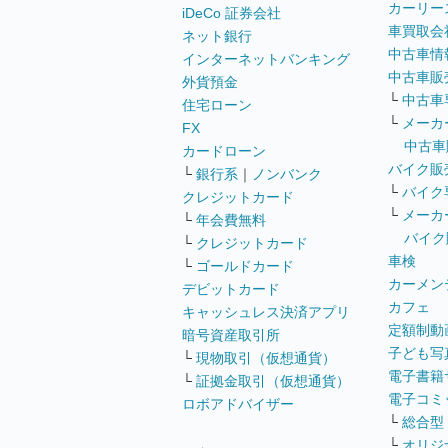
カーリー
iDeCo 証券会社
車買取会
ネット銀行
中古車情
インターネットバンキング
中古車販
外貨預金
└
中古車
住宅ローン
└
メーカ
FX
中古車
カードローン
バイク販
└
銀行系
｜
ノンバンク
└
バイク
クレジットカード
└
メーカ
└
年会費無料
バイク
└
クレジットカード
車検
└
ゴールドカード
カーメン
デビットカード
カフェ
キャッシュレス決済アプリ
定額制動
暗号資産取引所
子ども写
└
現物取引（仮想通貨）
電子書籍
└
証拠金取引（仮想通貨）
電子コミ
ロボアドバイザー
└
総合型
└
オリジ