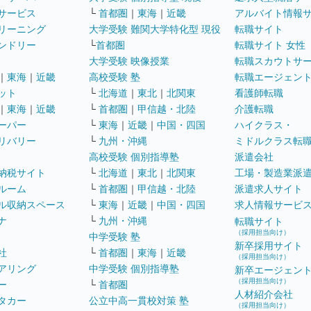
サービス
└
首都圏
｜
東海
｜
近畿
アルバイト情報
リーニング
大学受験 難関大学特化型 現役
転職サイト
ンドリー
└
首都圏
転職サイト 女性
大学受験 映像授業
転職スカウトサ
｜
東海
｜
近畿
高校受験 塾
転職エージェン
ット
└
北海道
｜
東北
｜
北関東
看護師転職
｜
東海
｜
近畿
└
首都圏
｜
甲信越・北陸
介護転職
ーパー
└
東海
｜
近畿
｜
中国・四国
ハイクラス・
リバリー
└
九州・沖縄
ミドルクラス転
高校受験 個別指導塾
派遣会社
納税サイト
└
北海道
｜
東北
｜
北関東
工場・製造業派
ルーム
└
首都圏
｜
甲信越・北陸
派遣求人サイト
ル収納スペース
└
東海
｜
近畿
｜
中国・四国
求人情報サービ
ナ
└
九州・沖縄
転職サイト
（採用担当向け）
中学受験 塾
新卒採用サイト
社
└
首都圏
｜
東海
｜
近畿
（採用担当向け）
アリング
中学受験 個別指導塾
新卒エージェン
（採用担当向け）
ー
└
首都圏
人材紹介会社
タカー
公立中高一貫校対策 塾
（採用担当向け）