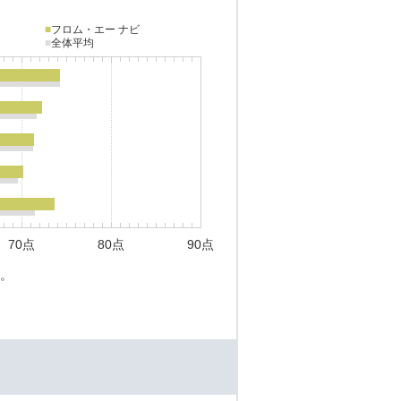
■
フロム・エー ナビ
■
全体平均
70点
80点
90点
。