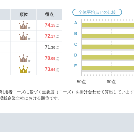
全体平均点との比較
順位
得点
A
74
.15
点
B
72
.17
点
C
71
.30
点
D
70
.09
点
E
73
.64
点
50点
60点
に利用者ニーズに基づく重要度（ニーズ）を掛け合わせて算出しています
掲載企業全社における順位です。