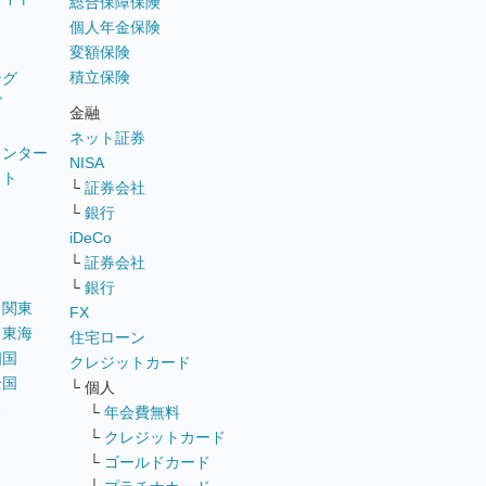
総合保障保険
個人年金保険
変額保険
積立保険
ング
グ
金融
ネット証券
ウンター
NISA
イト
└
証券会社
リ
└
銀行
iDeCo
└
証券会社
└
銀行
｜
関東
FX
｜
東海
住宅ローン
四国
クレジットカード
全国
└ 個人
ス
└
年会費無料
└
クレジットカード
└
ゴールドカード