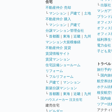
住宅
└
出版社
不動産仲介 売却
マンガア
└
マンション
｜
戸建て
｜
土地
ブランド
不動産仲介 購入
オフィス
└
マンション
｜
戸建て
オフィス
分譲マンション管理会社
オフィス
└
首都圏
｜
東海
｜
近畿
｜
九州
福利厚生
マンション大規模修繕
電力会社
不動産仲介 賃貸
子ども見
賃貸情報サイト
賃貸マンション
トラベル
住宅設備ショールーム
旅行予約
リフォーム
└
国内旅
└
フルリフォーム
航空券比
└
戸建て
｜
マンション
ホテル比
新築分譲マンション
格安航空券
└
首都圏
｜
東海
｜
近畿
｜
九州
└
国内線
ハウスメーカー 注文住宅
ツアー比
建売住宅
アクティ
└
ビルダー