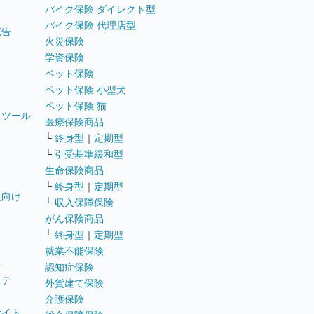
バイク保険 ダイレクト型
バイク保険 代理店型
広告
火災保険
学資保険
ペット保険
ペット保険 小型犬
ペット保険 猫
トツール
医療保険商品
└
終身型
｜
定期型
└
引受基準緩和型
生命保険商品
└
終身型
｜
定期型
員向け
└
収入保障保険
がん保険商品
└
終身型
｜
定期型
就業不能保険
テ
認知症保険
ステ
外貨建て保険
介護保険
サイト