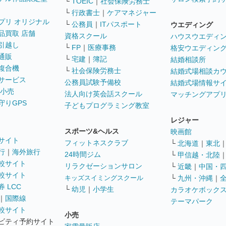
└
TOEIC
｜
社会保険労務士
└
行政書士
｜
ケアマネジャー
プリ オリジナル
└
公務員
｜
ITパスポート
ウエディング
品買取 店舗
資格スクール
ハウスウエディ
引越し
└
FP
｜
医療事務
格安ウエディン
通販
└
宅建
｜
簿記
結婚相談所
複合機
└
社会保険労務士
結婚式場相談カ
サービス
公務員試験予備校
結婚式場情報サ
 小売
法人向け英会話スクール
マッチングアプ
守りGPS
子どもプログラミング教室
レジャー
スポーツ&ヘルス
映画館
サイト
フィットネスクラブ
└
北海道
｜
東北
行
｜
海外旅行
24時間ジム
└
甲信越・北陸
較サイト
リラクゼーションサロン
└
近畿
｜
中国・
較サイト
キッズスイミングスクール
└
九州・沖縄
｜
 LCC
└
幼児
｜
小学生
カラオケボック
｜
国際線
テーマパーク
較サイト
小売
ビティ予約サイト