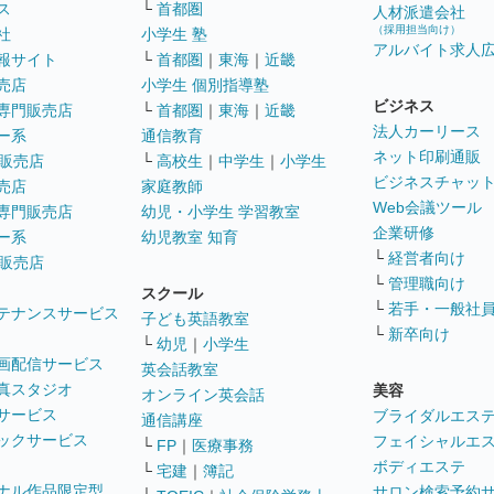
ス
└
首都圏
人材派遣会社
（採用担当向け）
社
小学生 塾
アルバイト求人
報サイト
└
首都圏
｜
東海
｜
近畿
売店
小学生 個別指導塾
ビジネス
専門販売店
└
首都圏
｜
東海
｜
近畿
法人カーリース
ー系
通信教育
ネット印刷通販
販売店
└
高校生
｜
中学生
｜
小学生
ビジネスチャッ
売店
家庭教師
Web会議ツール
専門販売店
幼児・小学生 学習教室
企業研修
ー系
幼児教室 知育
└
経営者向け
販売店
└
管理職向け
スクール
└
若手・一般社
テナンスサービス
子ども英語教室
└
新卒向け
└
幼児
｜
小学生
画配信サービス
英会話教室
真スタジオ
美容
オンライン英会話
サービス
ブライダルエス
通信講座
ックサービス
フェイシャルエ
└
FP
｜
医療事務
ボディエステ
└
宅建
｜
簿記
ナル作品限定型
サロン検索予約