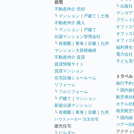
住宅
└
出版社
不動産仲介 売却
マンガア
└
マンション
｜
戸建て
｜
土地
ブランド
不動産仲介 購入
オフィス
└
マンション
｜
戸建て
オフィス
分譲マンション管理会社
オフィス
└
首都圏
｜
東海
｜
近畿
｜
九州
福利厚生
マンション大規模修繕
電力会社
不動産仲介 賃貸
子ども見
賃貸情報サイト
賃貸マンション
トラベル
住宅設備ショールーム
旅行予約
リフォーム
└
国内旅
└
フルリフォーム
航空券比
└
戸建て
｜
マンション
ホテル比
新築分譲マンション
格安航空券
└
首都圏
｜
東海
｜
近畿
｜
九州
└
国内線
ハウスメーカー 注文住宅
ツアー比
建売住宅
アクティ
└
ビルダー