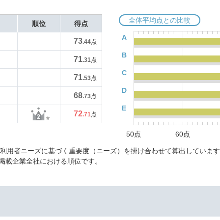
全体平均点との比較
順位
得点
A
73
.44
点
B
71
.31
点
C
71
.53
点
D
68
.73
点
E
72
.71
点
50点
60点
に利用者ニーズに基づく重要度（ニーズ）を掛け合わせて算出しています
掲載企業全社における順位です。