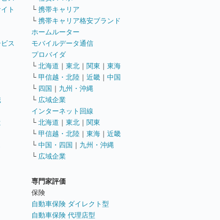
サイト
└
携帯キャリア
└
携帯キャリア格安ブランド
ホームルーター
ービス
モバイルデータ通信
ト
プロバイダ
└
北海道
｜
東北
｜
関東
｜
東海
└
甲信越・北陸
｜
近畿
｜
中国
└
四国
｜
九州・沖縄
職
└
広域企業
インターネット回線
遣
└
北海道
｜
東北
｜
関東
└
甲信越・北陸
｜
東海
｜
近畿
ス
└
中国・四国
｜
九州・沖縄
└
広域企業
専門家評価
ト
保険
自動車保険 ダイレクト型
自動車保険 代理店型