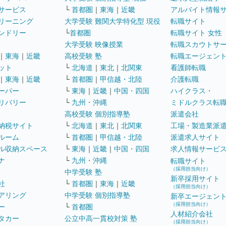
サービス
└
首都圏
｜
東海
｜
近畿
アルバイト情報
リーニング
大学受験 難関大学特化型 現役
転職サイト
ンドリー
└
首都圏
転職サイト 女性
大学受験 映像授業
転職スカウトサ
｜
東海
｜
近畿
高校受験 塾
転職エージェン
ット
└
北海道
｜
東北
｜
北関東
看護師転職
｜
東海
｜
近畿
└
首都圏
｜
甲信越・北陸
介護転職
ーパー
└
東海
｜
近畿
｜
中国・四国
ハイクラス・
リバリー
└
九州・沖縄
ミドルクラス転
高校受験 個別指導塾
派遣会社
納税サイト
└
北海道
｜
東北
｜
北関東
工場・製造業派
ルーム
└
首都圏
｜
甲信越・北陸
派遣求人サイト
ル収納スペース
└
東海
｜
近畿
｜
中国・四国
求人情報サービ
ナ
└
九州・沖縄
転職サイト
（採用担当向け）
中学受験 塾
新卒採用サイト
社
└
首都圏
｜
東海
｜
近畿
（採用担当向け）
アリング
中学受験 個別指導塾
新卒エージェン
（採用担当向け）
ー
└
首都圏
人材紹介会社
タカー
公立中高一貫校対策 塾
（採用担当向け）