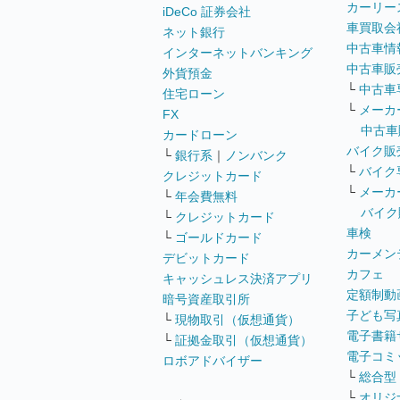
カーリー
iDeCo 証券会社
車買取会
ネット銀行
中古車情
インターネットバンキング
中古車販
外貨預金
└
中古車
住宅ローン
└
メーカ
FX
中古車
カードローン
バイク販
└
銀行系
｜
ノンバンク
└
バイク
クレジットカード
└
メーカ
└
年会費無料
バイク
└
クレジットカード
車検
└
ゴールドカード
カーメン
デビットカード
カフェ
キャッシュレス決済アプリ
定額制動
暗号資産取引所
子ども写
└
現物取引（仮想通貨）
電子書籍
└
証拠金取引（仮想通貨）
電子コミ
ロボアドバイザー
└
総合型
└
オリジ