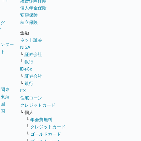
総合保障保険
個人年金保険
変額保険
積立保険
ング
グ
金融
ネット証券
ウンター
NISA
イト
└
証券会社
リ
└
銀行
iDeCo
└
証券会社
└
銀行
｜
関東
FX
｜
東海
住宅ローン
四国
クレジットカード
全国
└ 個人
ス
└
年会費無料
└
クレジットカード
└
ゴールドカード