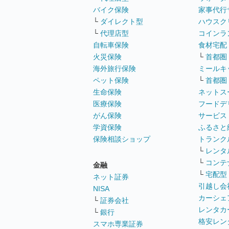
バイク保険
家事代行
└
ダイレクト型
ハウスク
└
代理店型
コインラ
自転車保険
食材宅配
火災保険
└
首都圏
海外旅行保険
ミールキ
ペット保険
└
首都圏
生命保険
ネットス
医療保険
フードデ
がん保険
サービス
学資保険
ふるさと
保険相談ショップ
トランク
└
レンタ
└
コンテ
金融
└
宅配型
ネット証券
引越し会
NISA
カーシェ
└
証券会社
レンタカ
└
銀行
格安レン
スマホ専業証券