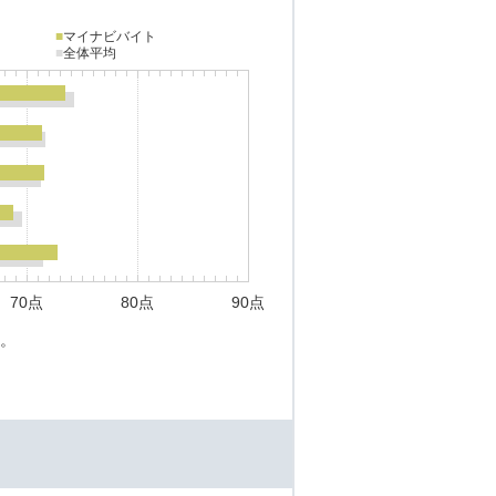
■
マイナビバイト
■
全体平均
70点
80点
90点
。