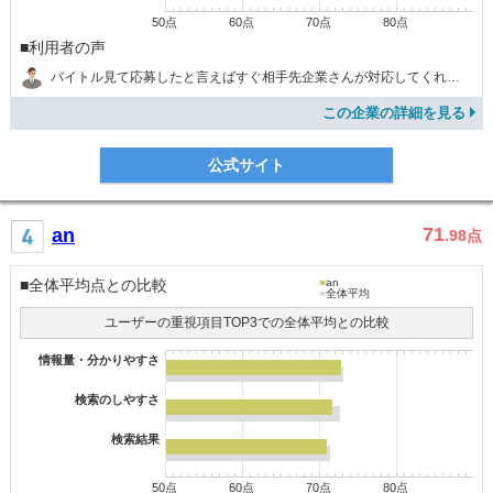
50点
60点
70点
80点
■利用者の声
バイトル見て応募したと言えばすぐ相手先企業さんが対応してくれたので、自分でいろいろ準備しなくて助かった。
この企業の詳細を見る
公式サイト
71
an
.98
点
■全体平均点との比較
■
an
■
全体平均
ユーザーの重視項目TOP3での全体平均との比較
情報量・分かりやすさ
検索のしやすさ
検索結果
50点
60点
70点
80点