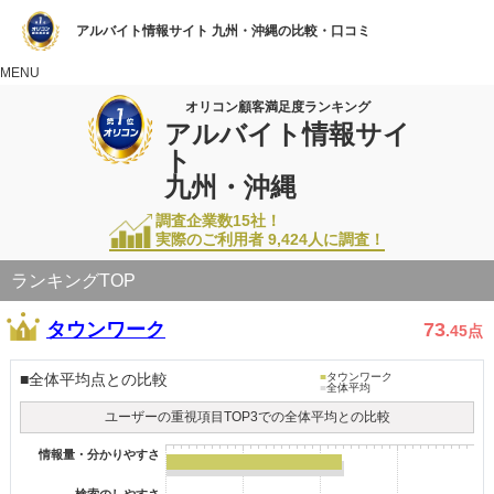
アルバイト情報サイト 九州・沖縄の比較・口コミ
MENU
オリコン顧客満足度ランキング
アルバイト情報サイ
ト
九州・沖縄
調査企業数15社！
実際のご利用者
9,424
人に調査！
ランキングTOP
タウンワーク
73
.45
点
■全体平均点との比較
■
タウンワーク
■
全体平均
ユーザーの重視項目TOP3での全体平均との比較
情報量・分かりやすさ