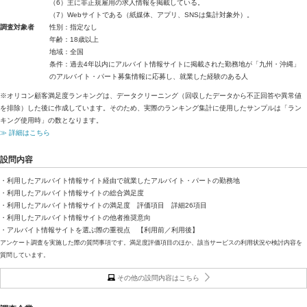
（6）主に非正規雇用の求人情報を掲載している。
（7）Webサイトである（紙媒体、アプリ、SNSは集計対象外）。
調査対象者
性別：指定なし
年齢：18歳以上
地域：全国
条件：過去4年以内にアルバイト情報サイトに掲載された勤務地が「九州・沖縄」
のアルバイト・パート募集情報に応募し、就業した経験のある人
※オリコン顧客満足度ランキングは、データクリーニング（回収したデータから不正回答や異常値
を排除）した後に作成しています。そのため、実際のランキング集計に使用したサンプルは「ラン
キング使用時」の数となります。
≫ 詳細はこちら
設問内容
・利用したアルバイト情報サイト経由で就業したアルバイト・パートの勤務地
・利用したアルバイト情報サイトの総合満足度
・利用したアルバイト情報サイトの満足度 評価項目 詳細26項目
・利用したアルバイト情報サイトの他者推奨意向
・アルバイト情報サイトを選ぶ際の重視点 【利用前／利用後】
アンケート調査を実施した際の質問事項です。満足度評価項目のほか、該当サービスの利用状況や検討内容を
質問しています。
その他の設問内容はこちら