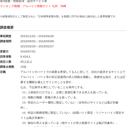
第3階層：情報処理・提供サービス業
ランキング階層：アルバイト情報サイト 九州・沖縄
※総務省告示として制定された『日本標準産業分類』を基礎にOCSが独自に細分化した業界階層です。
調査概要
事前調査
2015/11/01～2016/04/28
調査期間
2016/05/02～2016/05/09
2015/02/20～2015/02/27
更新日
2016/07/01
回答者数
9,424人
規定人数
40人以上
調査企業数
15社
定義
アルバイトやパートでの就業を希望してる人に対して、自社の提供するサイト上で
アルバイト・パート等の非正規雇用の求人情報を掲載し、勤務先を紹介、または応
募する機能を備えたサイトのことを指す。
なお、下記条件を満たしていることを条件とする。
（1）人材紹介だけでなく、企業に直接応募できる求人を扱っている。
（2）複数の職種・業種の求人を扱っている。
（3）特定のユーザー属性に限定していない（女性向けサイトなどは集計対象
外）。
（4）特定の勤務形態に限定していない（短期バイト限定・リゾートバイト限定サ
イトは集計対象外）。
（5）独自の求人を扱っている（他サイトの求人検索サイトは集計対象外）。