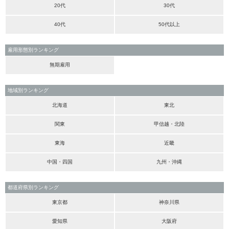
20代
30代
40代
50代以上
雇用形態別ランキング
無期雇用
地域別ランキング
北海道
東北
関東
甲信越・北陸
東海
近畿
中国・四国
九州・沖縄
都道府県別ランキング
東京都
神奈川県
愛知県
大阪府