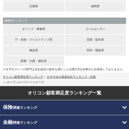
兵庫県
福岡県
職種別ランキング
オフィス・事務系
コールセンター
IT・技術・クリエイティブ系
営業・販売系
物流系
研究・開発系
医療・介護・福祉系
※文字がグレーの部門は当社規定の条件を満たした企業が2社未満のため発表しておりません。
オリコン顧客満足度ランキング
おすすめの派遣会社ランキング・比較
オープンループパートナーズ
オリコン顧客満足度
ランキング一覧
保険
関連ランキング
金融
関連ランキング