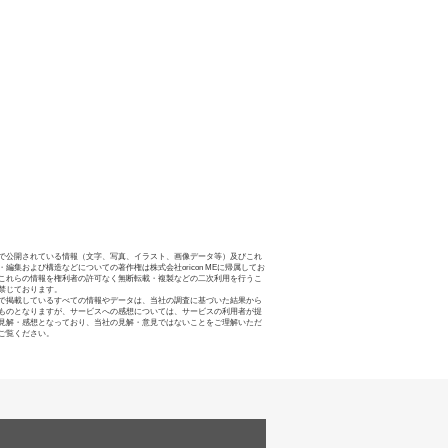
で公開されている情報（文字、写真、イラスト、画像データ等）及びこれ
・編集および構造などについての著作権は株式会社oricon MEに帰属してお
これらの情報を権利者の許可なく無断転載・複製などの二次利用を行うこ
禁じております。
で掲載しているすべての情報やデータは、当社の調査に基づいた結果から
ものとなりますが、サービスへの感想については、サービスの利用者が提
見解・感想となっており、当社の見解・意見ではないことをご理解いただ
ご覧ください。