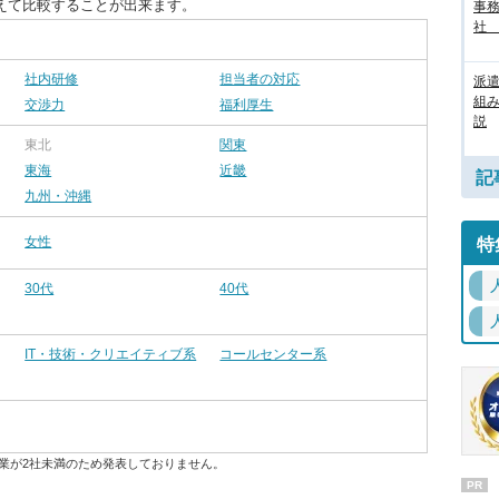
えて比較することが出来ます。
事務
社
社内研修
担当者の対応
派
組
交渉力
福利厚生
説
東北
関東
東海
近畿
記
九州・沖縄
女性
特
30代
40代
IT・技術・クリエイティブ系
コールセンター系
業が2社未満のため発表しておりません。
PR