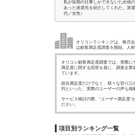
私が短期の仕事しかできないため他
あった派遣先を紹介してくれた。派遣
代／女性）
オリコンランキングは、株式会社
は顧客満足度調査を開始。人材
オリコン顧客満足度調査では、実際に
満足度に関する回答を基に、調査企業
ています。
総合満足度だけでなく、様々な切り口
判といった、実際のユーザーの声も掲
サービス検討の際、“ユーザー満足度”
ださい。
項目別ランキング一覧