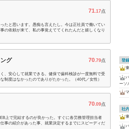
71
.17
点
かったと思います。愚痴も言えたし。今は正社員で働いてい
仕事の依頼が来て、私の事覚えててくれたんだと嬉しくなり
70
ィング
.79
点
登
多く、安心して就業できる。健保で歯科検診が一度無料で受
な制度はなかったのでありがたかった。（40代／女性）
ーソ
70
.09
点
社
EB上で完結するのが良かった。すぐに各労務管理担当者
た仕事の紹介があった事、就業決定するまでにスピーディだ