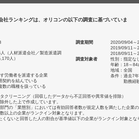
会社ランキングは、オリコンの以下の調査に基づいていま
3
調査期間
2020/09/04～2
2019/09/11～2
685人（人材派遣会社／製造派遣調
2018/09/11～2
170人）
調査対象者
性別：指定な
年齢：18～84
地域：全国
す労働者を派遣する企業
条件：過去7
用契約を結んでいる
勤務経
複数の職種を扱っている
タクリーニング（回収したデータから不正回答や異常値を排除）
除外した上で作成しています。
部門の「業態別」においては有効回答者数が規定人数を満たした企業の
数以上の企業がランクイン対象となります。
薦めたくないと回答した人の割合が基準値以下の企業がランクイン対象とな