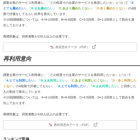
調査企業のサービス利用者に、「どの程度その企業のサービスを推奨したいか」について「
A:
とても薦めたい
」「
B:まあ薦めたい
」「
C:あまり薦めたくない
」「
D:全く薦めたくない
」の4段
階で評価をしてもらい比率を算出しています。
※10段階聴取については、A=9-10回答、B=6-8回答、C=3-5回答、D=1-2回答として割合を算
出しております。
商標対象は、回答者数が100人以上の企業です。
推奨意向データ（PDF）
再利用意向
調査企業のサービス利用者に、「どの程度その企業のサービスを再利用したいか」について
「
A:とても利用したい
」「
B:まあ利用したい
」「
C:あまり利用したくない
」「
D：全く利用した
くない
」の4段階で評価してもらい、「
A:とても利用したい
」「
B:まあ利用したい
」と回答した
人の割合で算出しています。
※10段階聴取については、A=9-10回答、B=6-8回答、C=3-5回答、D=1-2回答として割合を算
出しております。
商標対象は、回答者数が100人以上の企業です。
再利用意向データ（PDF）
ランキング監修