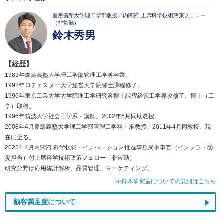
慶應義塾大学理工学部教授／内閣府 上席科学技術政策フェロー
（非常勤）
鈴木秀男
【経歴】
1989年慶應義塾大学理工学部管理工学科卒業。
1992年ロチェスター大学経営大学院修士課程修了。
1996年東京工業大学大学院理工学研究科博士課程経営工学専攻修了。博士（工
学）取得。
1996年筑波大学社会工学系・講師。2002年6月同助教授。
2008年4月慶應義塾大学理工学部管理工学科・准教授。2011年4月同教授、現
在に至る。
2023年4月内閣府 科学技術・イノベーション推進事務局参事官（インフラ・防
災担当）付上席科学技術政策フェロー（非常勤）
研究分野は応用統計解析、品質管理、マーケティング。
≫鈴木研究室についての詳細はこちら
顧客満足度について