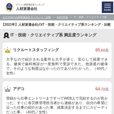
オリコン顧客満足度ランキング
人材派遣会社
おすすめの人材派遣会社ランキング・比較
2021年版
IT・技術・クリエイティブ系
【2021年】人材派遣会社のIT・技術・クリエイティブ系ランキング・比較
IT・技術・クリエイティブ系 満足度ランキング
リクルートスタッフィング
65
.82
点
大手なので紹介される案件も大手が多く、安心して就業でき
る。健保で歯科検診が一度無料で受診できた。他派遣の健保
で、そのような制度はなかったのでありがたかった。（40代／
女性）
アデコ
64
.72
点
登録から仕事エントリーまですべてWEB上で完結するのが良か
った。すぐに各労務管理担当者から連絡があり、自分の希望に
沿った仕事の紹介があった事、就業決定するまでにスピーディ
だった事。（40代／女性）