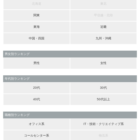
北海道
東北
関東
甲信越・北陸
東海
近畿
中国・四国
九州・沖縄
男女別ランキング
男性
女性
年代別ランキング
20代
30代
40代
50代以上
職種別ランキング
オフィス系
IT・技術・クリエイティブ系
コールセンター系
物流系