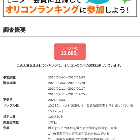
調査概要
サンプル数
10,685
人
この人材派遣会社ランキングは、オリコンの以下の調査に基づいています。
事前調査
2020/06/04～2020/09/03
調査期間
2020/09/04～2020/09/28
2019/09/11～2019/09/17
2018/09/11～2018/09/25
更新日
2021/01/04
サンプル数
10,685人（人材派遣会社／製造派遣調査を含む総サンプル数
15,170人）
規定人数
100人以上
調査企業数
137社
定義
以下すべての条件を満たす労働者を派遣する企業
1）就業希望者と直接雇用契約を結んでいる
2）一般的な事務を含む複数の職種を扱っている