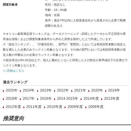
調査対象者
性別：指定なし
年齢：18～84歳
地域：全国
条件：過去7年以内に人材派遣会社から派遣された企業で勤務
経験がある人
※オリコン顧客満足度ランキングは、データクリーニング（回収したデータから不正回答や異
常値を排除）および調査対象者条件から外れた回答を除外した上で作成しています。
※「総合ランキング」、「評価項目別」、部門の「業態別」においては有効回答者数が規定人
数を満たした企業のみランクイン対象となります。その他の部門においては有効回答者数が規
定人数の半数以上の企業がランクイン対象となります。
※総合得点が60.00点以上で、他人に薦めたくないと回答した人の割合が基準値以下の企業がラ
ンクイン対象となります。
≫ 詳細はこちら
過去ランキング
2025年
2024年
2023年
2022年
2021年
2020年
2019年
2018年
2017年
2016年
2014-2015年
2014年度
2013年度
2012年度
2011年度
2010年度
2009年度
2008年度
推奨意向