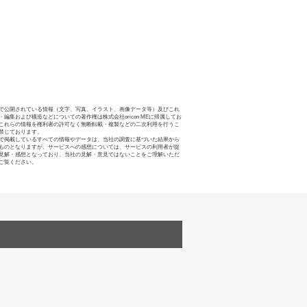
で公開されている情報（文字、写真、イラスト、画像データ等）及びこれ
・編集および構造などについての著作権は株式会社oricon MEに帰属してお
これらの情報を権利者の許可なく無断転載・複製などの二次利用を行うこ
禁じております。
で掲載しているすべての情報やデータは、当社の調査に基づいた結果から
ものとなりますが、サービスへの感想については、サービスの利用者が提
見解・感想となっており、当社の見解・意見ではないことをご理解いただ
ご覧ください。