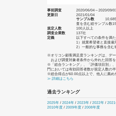
事前調査
2020/06/04～2020/09/0
更新日
2021/01/04
サンプル数
10,
査を含む総サンプル数15,
規定人数
100人以上
調査企業数
137社
定義
以下すべての条件を満た
1）就業希望者と直接雇
2）一般的な事務を含む
※オリコン顧客満足度ランキングは、デー
および調査対象者条件から外れた回答を
※「総合ランキング」、「評価項目別」、
門においては有効回答者数が規定人数の半
※総合得点が60.00点以上で、他人に
≫ 詳細はこちら
過去ランキング
2025年
/
2024年
/
2023年
/
2022年
/
202
2010年度
/
2009年度
/
2008年度