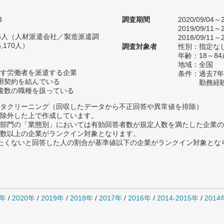
3
調査期間
2020/09/04～2
2019/09/11～2
685人（人材派遣会社／製造派遣調
2018/09/11～2
170人）
調査対象者
性別：指定な
年齢：18～84
地域：全国
す労働者を派遣する企業
条件：過去7
用契約を結んでいる
勤務経
複数の職種を扱っている
タクリーニング（回収したデータから不正回答や異常値を排除）
除外した上で作成しています。
部門の「業態別」においては有効回答者数が規定人数を満たした企業の
数以上の企業がランクイン対象となります。
薦めたくないと回答した人の割合が基準値以下の企業がランクイン対象とな
1年
/
2020年
/
2019年
/
2018年
/
2017年
/
2016年
/
2014-2015年
/
201