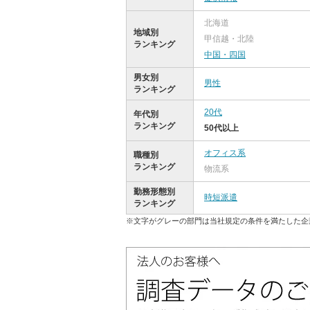
北海道
地域別
甲信越・北陸
ランキング
中国・四国
男女別
男性
ランキング
20代
年代別
ランキング
50代以上
オフィス系
職種別
ランキング
物流系
勤務形態別
時短派遣
ランキング
※文字がグレーの部門は当社規定の条件を満たした企