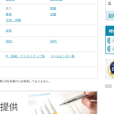
説
東北
関東
東海
近畿
記
九州・沖縄
女性
特
30代
40代
IT・技術・クリエイティブ系
コールセンター系
業が2社未満のため発表しておりません。
PR