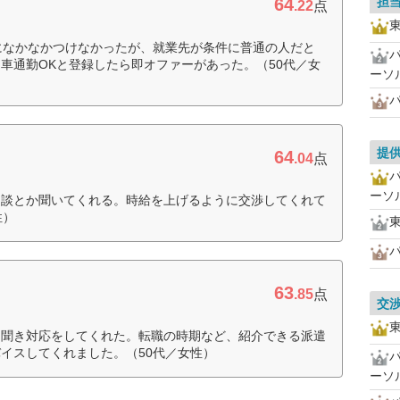
64
担
.22
点
になかなかつけなかったが、就業先が条件に普通の人だと
車通勤OKと登録したら即オファーがあった。（50代／女
ーソ
提
64
.04
点
ーソ
相談とか聞いてくれる。時給を上げるように交渉してくれて
性）
63
.85
点
交
を聞き対応をしてくれた。転職の時期など、紹介できる派遣
イスしてくれました。（50代／女性）
ーソ