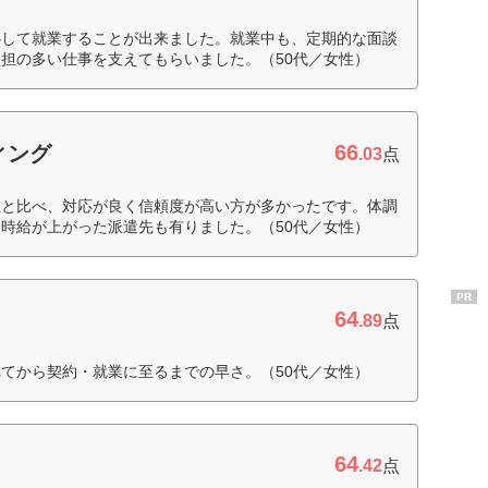
心して就業することが出来ました。就業中も、定期的な面談
担の多い仕事を支えてもらいました。（50代／女性）
66
ィング
.03
点
社と比べ、対応が良く信頼度が高い方が多かったです。体調
時給が上がった派遣先も有りました。（50代／女性）
PR
64
.89
点
てから契約・就業に至るまでの早さ。（50代／女性）
64
.42
点