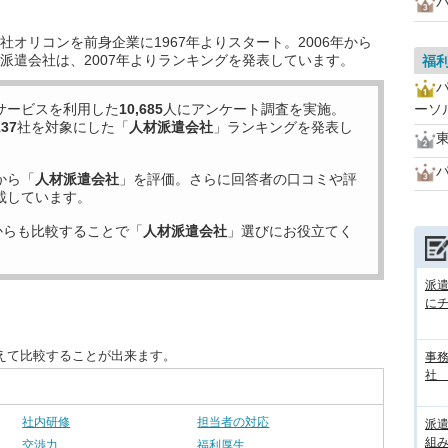
オリコンを前身企業に1967年よりスタート。2006年から
派遣会社は、2007年よりランキングを発表しています。
福
サービスを利用した
10,685
人にアンケート調査を実施。
ーソ
137
社を対象にした「
人材派遣会社
」ランキングを発表し
から「
人材派遣会社
」を評価。さらに回答者の口コミや評
載しています。
からも比較することで「
人材派遣会社
」選びにお役立てく
派
に
えて比較することが出来ます。
事務
社
社内研修
担当者の対応
派
組
交渉力
福利厚生