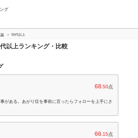
ング
年版
50代以上
50代以上ランキング・比較
グ
68
.50
点
返事がある。あがり症を事前に言ったらフォローを上手にさ
66
.15
点