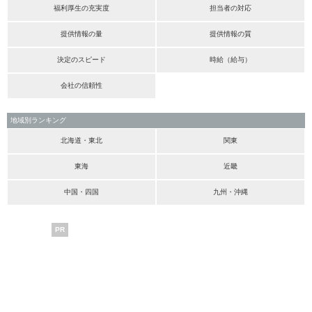
福利厚生の充実度
担当者の対応
提供情報の量
提供情報の質
決定のスピード
時給（給与）
会社の信頼性
地域別ランキング
北海道・東北
関東
東海
近畿
中国・四国
九州・沖縄
PR