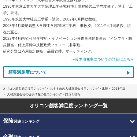
1996年東京工業大学大学院理工学研究科博士課程経営工学専攻修了。博士（工
学）取得。
1996年筑波大学社会工学系・講師。2002年6月同助教授。
2008年4月慶應義塾大学理工学部管理工学科・准教授。2011年4月同教授、現
在に至る。
2023年4月内閣府 科学技術・イノベーション推進事務局参事官（インフラ・防
災担当）付上席科学技術政策フェロー（非常勤）
研究分野は応用統計解析、品質管理、マーケティング。
≫鈴木研究室についての詳細はこちら
顧客満足度について
オリコン顧客満足度ランキング
おすすめの人材派遣会社ランキング・比較
2013年版
人材派遣会社の提供情報の量ランキング・口コミ情報
オリコン顧客満足度
ランキング一覧
保険
関連ランキング
金融