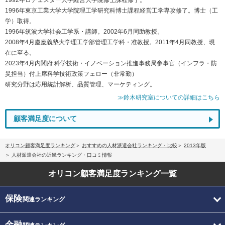
1996年東京工業大学大学院理工学研究科博士課程経営工学専攻修了。博士（工
学）取得。
1996年筑波大学社会工学系・講師。2002年6月同助教授。
2008年4月慶應義塾大学理工学部管理工学科・准教授。2011年4月同教授、現
在に至る。
2023年4月内閣府 科学技術・イノベーション推進事務局参事官（インフラ・防
災担当）付上席科学技術政策フェロー（非常勤）
研究分野は応用統計解析、品質管理、マーケティング。
≫鈴木研究室についての詳細はこちら
顧客満足度について
オリコン顧客満足度ランキング
おすすめの人材派遣会社ランキング・比較
2013年版
人材派遣会社の近畿ランキング・口コミ情報
オリコン顧客満足度
ランキング一覧
保険
関連ランキング
金融