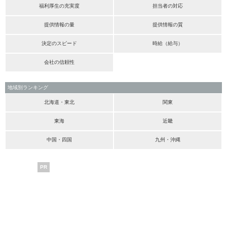
福利厚生の充実度
担当者の対応
提供情報の量
提供情報の質
決定のスピード
時給（給与）
会社の信頼性
地域別ランキング
北海道・東北
関東
東海
近畿
中国・四国
九州・沖縄
PR