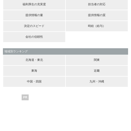
福利厚生の充実度
担当者の対応
提供情報の量
提供情報の質
決定のスピード
時給（給与）
会社の信頼性
地域別ランキング
北海道・東北
関東
東海
近畿
中国・四国
九州・沖縄
PR