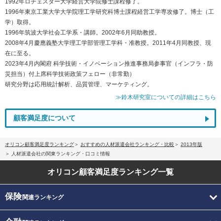
1992年ロチェスター大学経営大学院修士課程修了。
1996年東京工業大学大学院理工学研究科博士課程経営工学専攻修了。博士（工
学）取得。
1996年筑波大学社会工学系・講師。2002年6月同助教授。
2008年4月慶應義塾大学理工学部管理工学科・准教授。2011年4月同教授、現
在に至る。
2023年4月内閣府 科学技術・イノベーション推進事務局参事官（インフラ・防
災担当）付上席科学技術政策フェロー（非常勤）
研究分野は応用統計解析、品質管理、マーケティング。
≫鈴木研究室についての詳細はこちら
顧客満足度について
オリコン顧客満足度ランキング
おすすめの人材派遣会社ランキング・比較
2013年版
人材派遣会社の関東ランキング・口コミ情報
オリコン顧客満足度
ランキング一覧
保険
関連ランキング