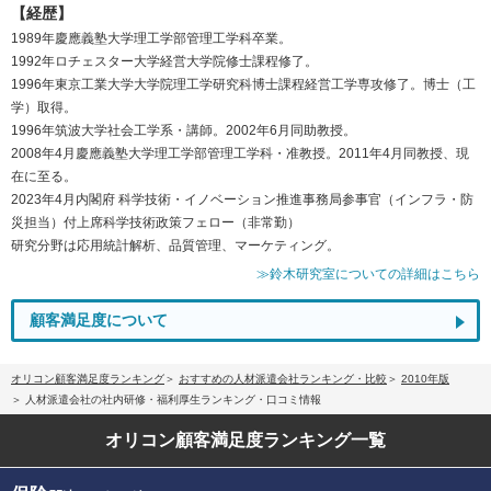
【経歴】
1989年慶應義塾大学理工学部管理工学科卒業。
1992年ロチェスター大学経営大学院修士課程修了。
1996年東京工業大学大学院理工学研究科博士課程経営工学専攻修了。博士（工
学）取得。
1996年筑波大学社会工学系・講師。2002年6月同助教授。
2008年4月慶應義塾大学理工学部管理工学科・准教授。2011年4月同教授、現
在に至る。
2023年4月内閣府 科学技術・イノベーション推進事務局参事官（インフラ・防
災担当）付上席科学技術政策フェロー（非常勤）
研究分野は応用統計解析、品質管理、マーケティング。
≫鈴木研究室についての詳細はこちら
顧客満足度について
オリコン顧客満足度ランキング
おすすめの人材派遣会社ランキング・比較
2010年版
人材派遣会社の社内研修・福利厚生ランキング・口コミ情報
オリコン顧客満足度
ランキング一覧