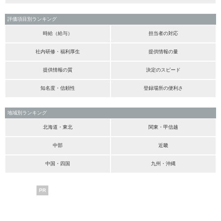
評価項目別ランキング
時給（給与）
担当者の対応
社内研修・福利厚生
提供情報の量
提供情報の質
決定のスピード
知名度・信頼性
登録場所の便利さ
地域別ランキング
北海道・東北
関東・甲信越
中部
近畿
中国・四国
九州・沖縄
PR