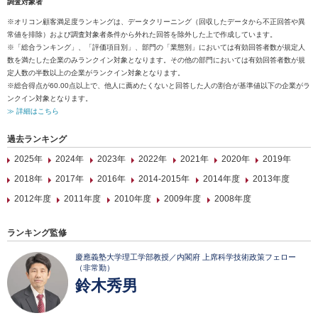
調査対象者
※オリコン顧客満足度ランキングは、データクリーニング（回収したデータから不正回答や異
常値を排除）および調査対象者条件から外れた回答を除外した上で作成しています。
※「総合ランキング」、「評価項目別」、部門の「業態別」においては有効回答者数が規定人
数を満たした企業のみランクイン対象となります。その他の部門においては有効回答者数が規
定人数の半数以上の企業がランクイン対象となります。
※総合得点が60.00点以上で、他人に薦めたくないと回答した人の割合が基準値以下の企業がラ
ンクイン対象となります。
≫ 詳細はこちら
過去ランキング
2025年
2024年
2023年
2022年
2021年
2020年
2019年
2018年
2017年
2016年
2014-2015年
2014年度
2013年度
2012年度
2011年度
2010年度
2009年度
2008年度
ランキング監修
慶應義塾大学理工学部教授／内閣府 上席科学技術政策フェロー
（非常勤）
鈴木秀男