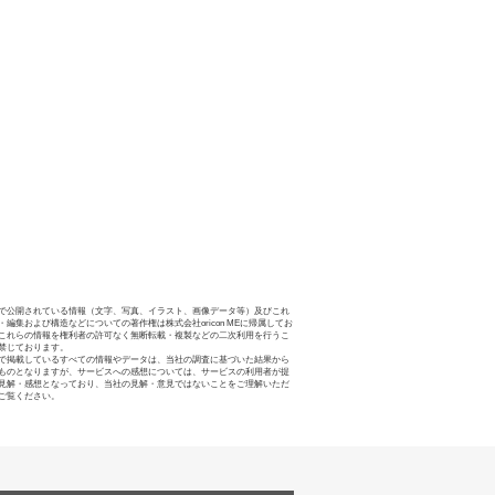
で公開されている情報（文字、写真、イラスト、画像データ等）及びこれ
・編集および構造などについての著作権は株式会社oricon MEに帰属してお
これらの情報を権利者の許可なく無断転載・複製などの二次利用を行うこ
禁じております。
で掲載しているすべての情報やデータは、当社の調査に基づいた結果から
ものとなりますが、サービスへの感想については、サービスの利用者が提
見解・感想となっており、当社の見解・意見ではないことをご理解いただ
ご覧ください。