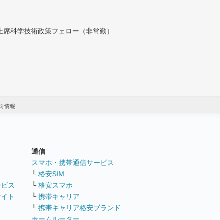
付上席科学技術政策フェロー（非常勤）
ミ情報
通信
ト
スマホ・携帯通信サービス
└
格安SIM
ービス
└
格安スマホ
サイト
└
携帯キャリア
└
携帯キャリア格安ブランド
ホームルーター