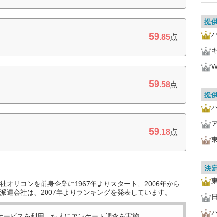
提
59
.85
点
W
59
ン
.58
点
提
59
.18
点
決
オリコンを前身企業に1967年よりスタート。2006年から
派遣会社は、2007年よりランキングを発表しています。
サービスを利用した
人にアンケート調査を実施。