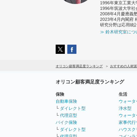
1996年東京工業
1996年筑波大学
2008年4月慶應
2023年4月内閣
研究分野は応用統
≫ 鈴木研究室につ
オリコン顧客満足度ランキング
おすすめの人材派
オリコン顧客満足度ランキング
保険
生活
自動車保険
ウォータ
└
ダイレクト型
浄水型
└
代理店型
ウォータ
バイク保険
家事代行
└
ダイレクト型
ハウスク
└
代理店型
コインラ