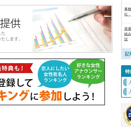
事務
社
派
組
説
記
特