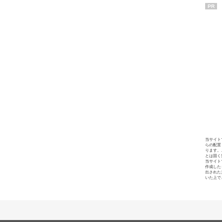
PR
当サイト
らの配置
ります。
とは固く
当サイト
作成した
出された
いた上で