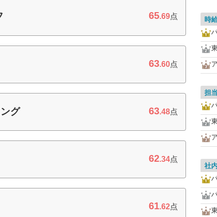
65
フ
.69
点
時
63
.60
点
担
63
ィング
.48
点
62
.34
点
社
61
.62
点