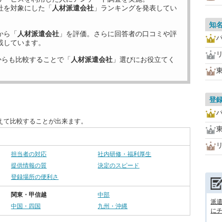
社を対象にした「
人材派遣会社
」ランキングを発表してい
知
から「
人材派遣会社
」を評価。さらに回答者の口コミや評
載しています。
からも比較することで「
人材派遣会社
」選びにお役立てく
登
えて比較することが出来ます。
担当者の対応
社内研修・福利厚生
提供情報の質
決定のスピード
登録場所の便利さ
関東・甲信越
中部
派
中国・四国
九州・沖縄
に