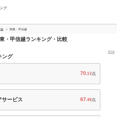
ング
年版
関東・甲信越
関東・甲信越ランキング・比較
PR
キング
70
.13
点
67
アサービス
.49
点