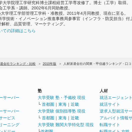
大学大学院理工学研究科博士課程経営工学専攻修了。博士（工学）取得。
社会工学系・講師。2002年6月同助教授。
義塾大学理工学部管理工学科・准教授。2011年4月同教授、現在に至る。
府 科学技術・イノベーション推進事務局参事官（インフラ・防災担当）
計解析、品質管理、マーケティング。
いての詳細はこちら
遣会社ランキング・比較
2010年版
人材派遣会社の関東・甲信越ランキング・口コ
塾
人材
ーサーバー
大学受験 塾・予備校 現役
就活エージェン
└
首都圏
｜
東海
｜
近畿
就活サイト
ーサーバー
大学受験 個別指導塾 現役
逆求人型就活サ
サービス
└
首都圏
｜
東海
｜
近畿
アルバイト情報
リーニング
大学受験 難関大学特化型 現役
転職サイト
ンドリー
└
首都圏
転職サイト 女性