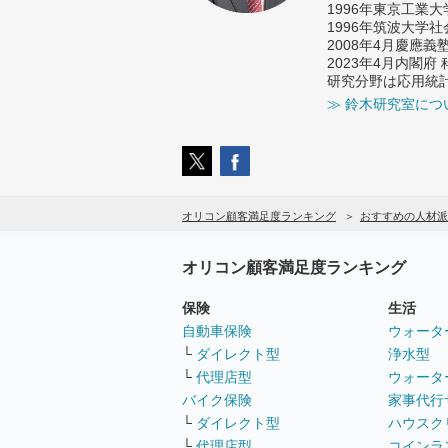
1996年東京工業
1996年筑波大学
2008年4月慶應
2023年4月内閣
研究分野は応用統
≫ 鈴木研究室につ
オリコン顧客満足度ランキング
おすすめの人材派
オリコン顧客満足度ランキング
保険
生活
自動車保険
ウォータ
└
ダイレクト型
浄水型
└
代理店型
ウォータ
バイク保険
家事代行
└
ダイレクト型
ハウスク
└
代理店型
コインラ