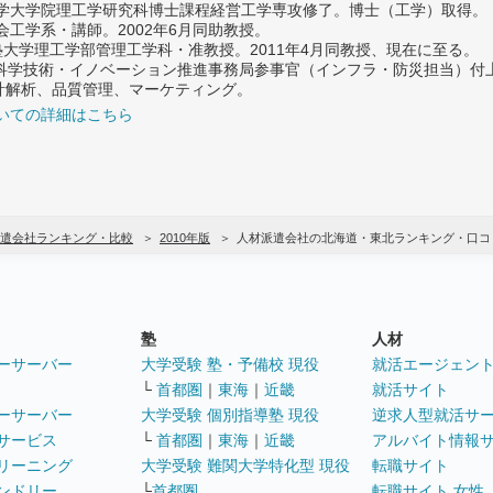
大学大学院理工学研究科博士課程経営工学専攻修了。博士（工学）取得。
社会工学系・講師。2002年6月同助教授。
義塾大学理工学部管理工学科・准教授。2011年4月同教授、現在に至る。
府 科学技術・イノベーション推進事務局参事官（インフラ・防災担当）
計解析、品質管理、マーケティング。
いての詳細はこちら
遣会社ランキング・比較
2010年版
人材派遣会社の北海道・東北ランキング・口コ
塾
人材
ーサーバー
大学受験 塾・予備校 現役
就活エージェン
└
首都圏
｜
東海
｜
近畿
就活サイト
ーサーバー
大学受験 個別指導塾 現役
逆求人型就活サ
サービス
└
首都圏
｜
東海
｜
近畿
アルバイト情報
リーニング
大学受験 難関大学特化型 現役
転職サイト
ンドリー
└
首都圏
転職サイト 女性