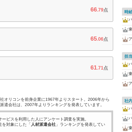
66
.79
点
時
65
.06
点
担
61
.71
点
オリコンを前身企業に1967年よりスタート。2006年から
社
派遣会社は、2007年よりランキングを発表しています。
サービスを利用した
人にアンケート調査を実施。
社を対象にした「
人材派遣会社
」ランキングを発表してい