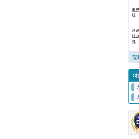
事務
社
派
組
説
記
特