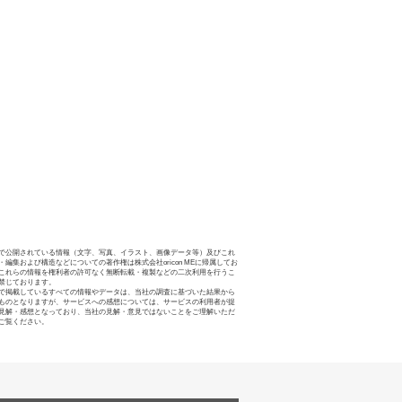
で公開されている情報（文字、写真、イラスト、画像データ等）及びこれ
・編集および構造などについての著作権は株式会社oricon MEに帰属してお
これらの情報を権利者の許可なく無断転載・複製などの二次利用を行うこ
禁じております。
で掲載しているすべての情報やデータは、当社の調査に基づいた結果から
ものとなりますが、サービスへの感想については、サービスの利用者が提
見解・感想となっており、当社の見解・意見ではないことをご理解いただ
ご覧ください。