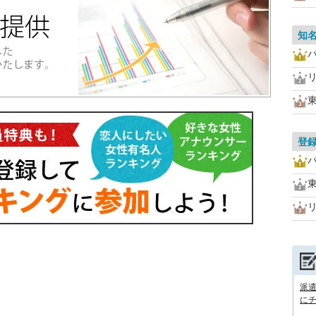
知
登
派
に