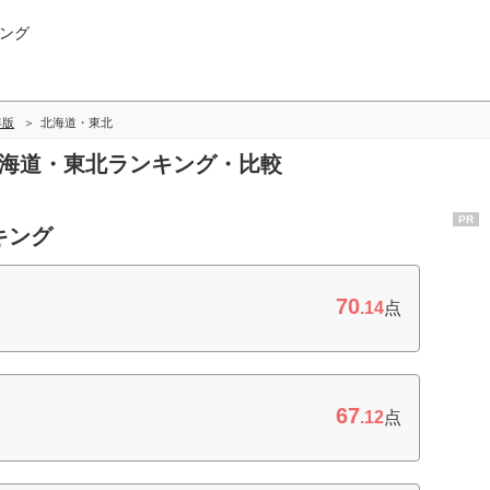
ング
年版
北海道・東北
北海道・東北ランキング・比較
PR
キング
70
.14
点
67
.12
点