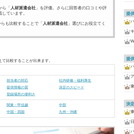
から「
人材派遣会社
」を評価。さらに回答者の口コミや評
載しています。
提
からも比較することで「
人材派遣会社
」選びにお役立てく
W
提
えて比較することが出来ます。
担当者の対応
社内研修・福利厚生
提供情報の質
決定のスピード
登録場所の便利さ
決
関東・甲信越
中部
中国・四国
九州・沖縄