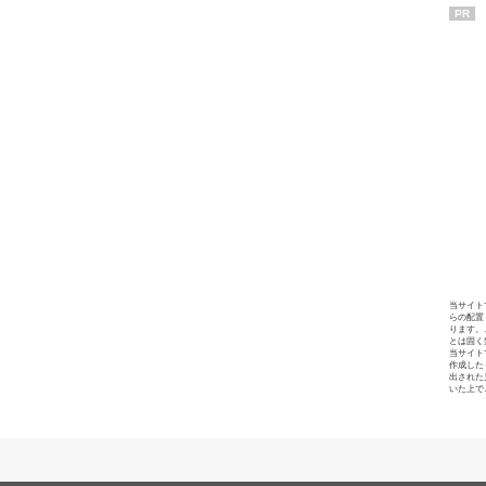
PR
当サイト
らの配置
ります。
とは固く
当サイト
作成した
出された
いた上で