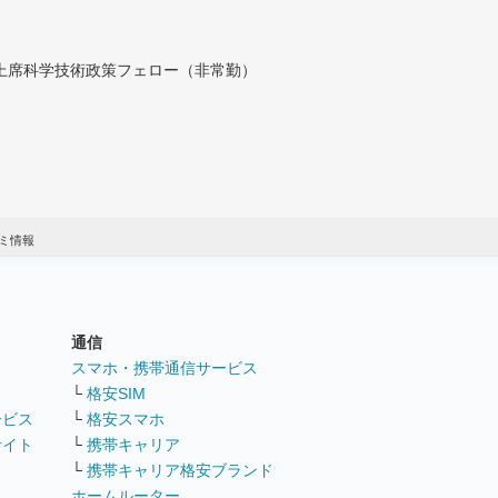
付上席科学技術政策フェロー（非常勤）
ミ情報
通信
ト
スマホ・携帯通信サービス
└
格安SIM
ービス
└
格安スマホ
サイト
└
携帯キャリア
└
携帯キャリア格安ブランド
ホームルーター