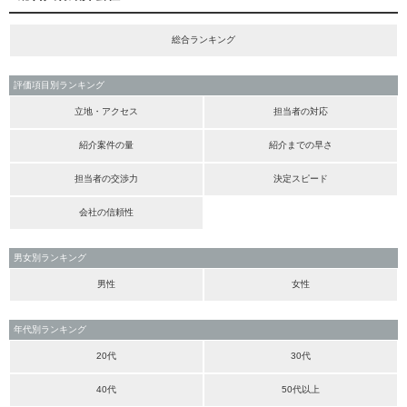
総合ランキング
評価項目別ランキング
立地・アクセス
担当者の対応
紹介案件の量
紹介までの早さ
担当者の交渉力
決定スピード
会社の信頼性
男女別ランキング
男性
女性
年代別ランキング
20代
30代
40代
50代以上