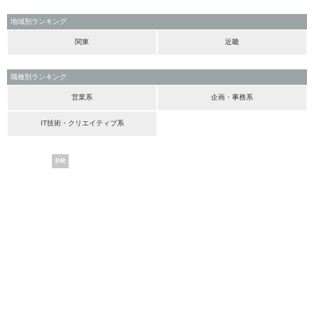
地域別ランキング
関東
近畿
職種別ランキング
営業系
企画・事務系
IT技術・クリエイティブ系
PR