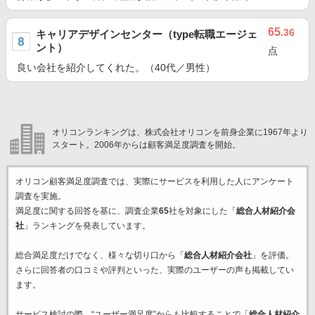
65
.36
キャリアデザインセンター（type転職エージェ
ント）
点
良い会社を紹介してくれた。（40代／男性）
オリコンランキングは、株式会社オリコンを前身企業に1967年より
スタート。2006年からは顧客満足度調査を開始。
オリコン顧客満足度調査では、実際にサービスを利用した
人にアンケート
調査を実施。
満足度に関する回答を基に、調査企業
65
社を対象にした「
総合人材紹介会
社
」ランキングを発表しています。
総合満足度だけでなく、様々な切り口から「
総合人材紹介会社
」を評価。
さらに回答者の口コミや評判といった、実際のユーザーの声も掲載してい
ます。
サービス検討の際、“ユーザー満足度”からも比較することで「
総合人材紹介