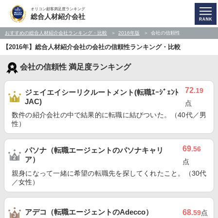
オリコン顧客満足度ランキング
総合人材紹介会社
おすすめの総合人材紹介会社ランキング・比較
2016年版
会社の信頼性
【2016年】総合人材紹介会社の会社の信頼性ランキング・比較
会社の信頼性 満足度ランキング
72
.19
ジェイエイシーリクルートメント(転職ｴｰｼﾞｪﾝﾄ
JAC)
点
数件の紹介会社の中で結果的に転職に結びついた。（40代／男
性）
69
.56
パソナ（転職エージェントのパソナキャリ
ア）
点
親身になって一緒に希望の転職先を探してくれたこと。（30代
／女性）
アデコ（転職エージェントのAdecco）
68
.59
点