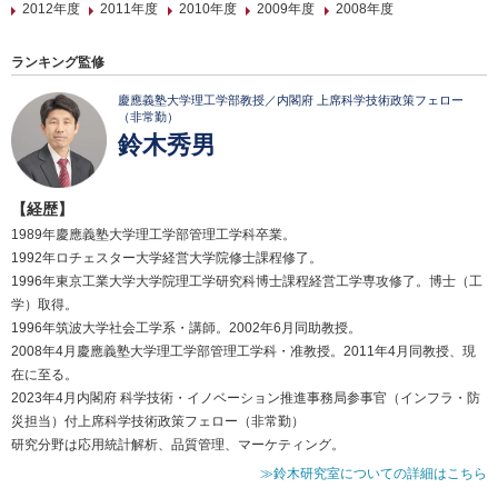
2012年度
2011年度
2010年度
2009年度
2008年度
ランキング監修
慶應義塾大学理工学部教授／内閣府 上席科学技術政策フェロー
（非常勤）
鈴木秀男
【経歴】
1989年慶應義塾大学理工学部管理工学科卒業。
1992年ロチェスター大学経営大学院修士課程修了。
1996年東京工業大学大学院理工学研究科博士課程経営工学専攻修了。博士（工
学）取得。
1996年筑波大学社会工学系・講師。2002年6月同助教授。
2008年4月慶應義塾大学理工学部管理工学科・准教授。2011年4月同教授、現
在に至る。
2023年4月内閣府 科学技術・イノベーション推進事務局参事官（インフラ・防
災担当）付上席科学技術政策フェロー（非常勤）
研究分野は応用統計解析、品質管理、マーケティング。
≫鈴木研究室についての詳細はこちら