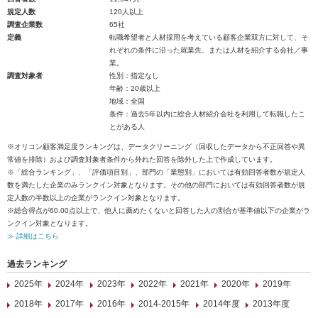
規定人数
120人以上
調査企業数
65社
定義
転職希望者と人材採用を考えている顧客企業双方に対して、そ
れぞれの条件に沿った就業先、または人材を紹介する会社／事
業。
調査対象者
性別：指定なし
年齢：20歳以上
地域：全国
条件：過去5年以内に総合人材紹介会社を利用して転職したこ
とがある人
※オリコン顧客満足度ランキングは、データクリーニング（回収したデータから不正回答や異
常値を排除）および調査対象者条件から外れた回答を除外した上で作成しています。
※「総合ランキング」、「評価項目別」、部門の「業態別」においては有効回答者数が規定人
数を満たした企業のみランクイン対象となります。その他の部門においては有効回答者数が規
定人数の半数以上の企業がランクイン対象となります。
※総合得点が60.00点以上で、他人に薦めたくないと回答した人の割合が基準値以下の企業がラ
ンクイン対象となります。
≫ 詳細はこちら
過去ランキング
2025年
2024年
2023年
2022年
2021年
2020年
2019年
2018年
2017年
2016年
2014-2015年
2014年度
2013年度