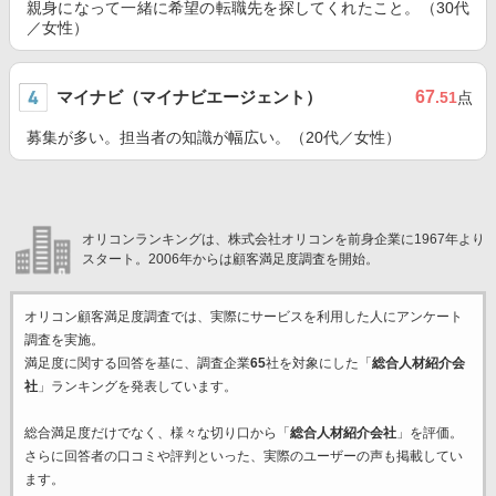
親身になって一緒に希望の転職先を探してくれたこと。（30代
／女性）
マイナビ（マイナビエージェント）
67
.51
点
募集が多い。担当者の知識が幅広い。（20代／女性）
オリコンランキングは、株式会社オリコンを前身企業に1967年より
スタート。2006年からは顧客満足度調査を開始。
オリコン顧客満足度調査では、実際にサービスを利用した
人にアンケート
調査を実施。
満足度に関する回答を基に、調査企業
65
社を対象にした「
総合人材紹介会
社
」ランキングを発表しています。
総合満足度だけでなく、様々な切り口から「
総合人材紹介会社
」を評価。
さらに回答者の口コミや評判といった、実際のユーザーの声も掲載してい
ます。