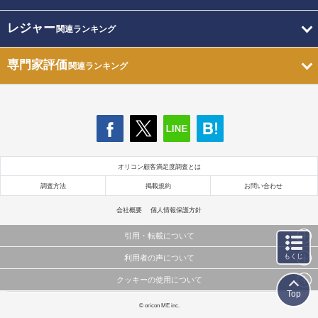
レジャー
関連ランキング
専門家評価
関連ランキング
オリコン顧客満足度調査とは
調査方法
掲載規約
お問い合わせ
会社概要
個人情報保護方針
引用・転載について
もくじ
利用者の声について
当サイトで公開されている情報（文字、写真、イラスト、画像データ等）及びこれらの配置・
編集および構造などについての著作権は株式会社oricon MEに帰属しております。
クッキーの使用について
当サイトに掲載している内容はすべてサービスの利用者が提出された見解・感想です。
これらの情報を権利者の許可なく無断転載・複製などの二次利用を行うことは固く禁じており
Top
弊社が内容について正確性を含め一切保証するものではありません。
ます。
このサイトでは Cookie を使用して、ユーザーに合わせたコンテンツや広告の表示、ソーシャル
© oricon ME inc.
弊社の見解・ 意見ではないことをご理解いただいた上でご覧ください。
メディア機能の提供、広告の表示回数やクリック数の測定を行っています。