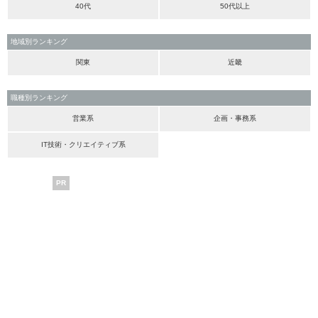
40代
50代以上
地域別ランキング
関東
近畿
職種別ランキング
営業系
企画・事務系
IT技術・クリエイティブ系
PR