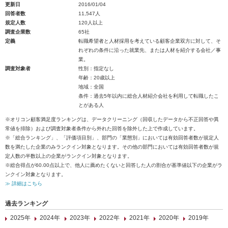
更新日
2016/01/04
回答者数
11,547人
規定人数
120人以上
調査企業数
65社
定義
転職希望者と人材採用を考えている顧客企業双方に対して、そ
れぞれの条件に沿った就業先、または人材を紹介する会社／事
業。
調査対象者
性別：指定なし
年齢：20歳以上
地域：全国
条件：過去5年以内に総合人材紹介会社を利用して転職したこ
とがある人
※オリコン顧客満足度ランキングは、データクリーニング（回収したデータから不正回答や異
常値を排除）および調査対象者条件から外れた回答を除外した上で作成しています。
※「総合ランキング」、「評価項目別」、部門の「業態別」においては有効回答者数が規定人
数を満たした企業のみランクイン対象となります。その他の部門においては有効回答者数が規
定人数の半数以上の企業がランクイン対象となります。
※総合得点が60.00点以上で、他人に薦めたくないと回答した人の割合が基準値以下の企業がラ
ンクイン対象となります。
≫ 詳細はこちら
過去ランキング
2025年
2024年
2023年
2022年
2021年
2020年
2019年