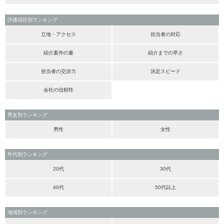
評価項目別ランキング
立地・アクセス
担当者の対応
紹介案件の量
紹介までの早さ
担当者の交渉力
決定スピード
会社の信頼性
男女別ランキング
男性
女性
年代別ランキング
20代
30代
40代
50代以上
地域別ランキング