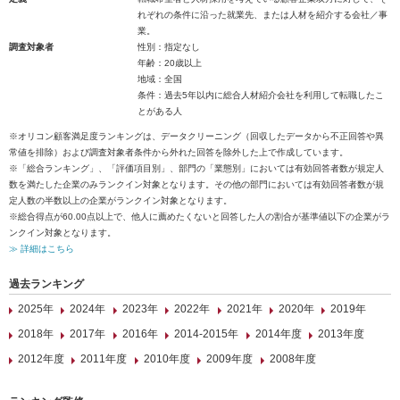
れぞれの条件に沿った就業先、または人材を紹介する会社／事
業。
調査対象者
性別：指定なし
年齢：20歳以上
地域：全国
条件：過去5年以内に総合人材紹介会社を利用して転職したこ
とがある人
※オリコン顧客満足度ランキングは、データクリーニング（回収したデータから不正回答や異
常値を排除）および調査対象者条件から外れた回答を除外した上で作成しています。
※「総合ランキング」、「評価項目別」、部門の「業態別」においては有効回答者数が規定人
数を満たした企業のみランクイン対象となります。その他の部門においては有効回答者数が規
定人数の半数以上の企業がランクイン対象となります。
※総合得点が60.00点以上で、他人に薦めたくないと回答した人の割合が基準値以下の企業がラ
ンクイン対象となります。
≫ 詳細はこちら
過去ランキング
2025年
2024年
2023年
2022年
2021年
2020年
2019年
2018年
2017年
2016年
2014-2015年
2014年度
2013年度
2012年度
2011年度
2010年度
2009年度
2008年度