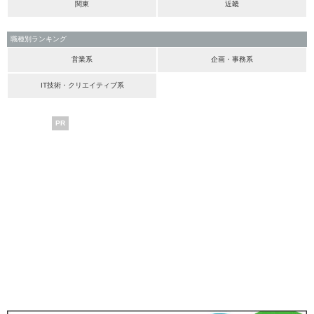
関東
近畿
職種別ランキング
営業系
企画・事務系
IT技術・クリエイティブ系
PR