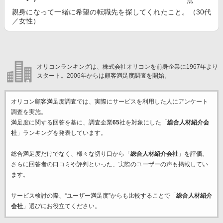
点
親身になって一緒に希望の転職先を探してくれたこと。（30代
／女性）
オリコンランキングは、株式会社オリコンを前身企業に1967年より
スタート。2006年からは顧客満足度調査を開始。
オリコン顧客満足度調査では、実際にサービスを利用した
人にアンケート
調査を実施。
満足度に関する回答を基に、調査企業
65
社を対象にした「
総合人材紹介会
社
」ランキングを発表しています。
総合満足度だけでなく、様々な切り口から「
総合人材紹介会社
」を評価。
さらに回答者の口コミや評判といった、実際のユーザーの声も掲載してい
ます。
サービス検討の際、“ユーザー満足度”からも比較することで「
総合人材紹介
会社
」選びにお役立てください。