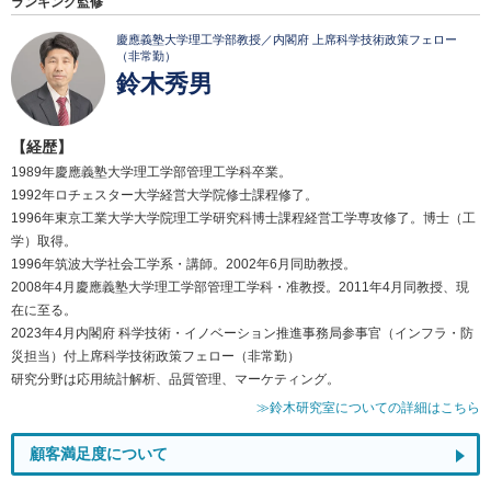
ランキング監修
慶應義塾大学理工学部教授／内閣府 上席科学技術政策フェロー
（非常勤）
鈴木秀男
【経歴】
1989年慶應義塾大学理工学部管理工学科卒業。
1992年ロチェスター大学経営大学院修士課程修了。
1996年東京工業大学大学院理工学研究科博士課程経営工学専攻修了。博士（工
学）取得。
1996年筑波大学社会工学系・講師。2002年6月同助教授。
2008年4月慶應義塾大学理工学部管理工学科・准教授。2011年4月同教授、現
在に至る。
2023年4月内閣府 科学技術・イノベーション推進事務局参事官（インフラ・防
災担当）付上席科学技術政策フェロー（非常勤）
研究分野は応用統計解析、品質管理、マーケティング。
≫鈴木研究室についての詳細はこちら
顧客満足度について