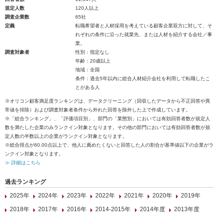
規定人数
120人以上
調査企業数
65社
定義
転職希望者と人材採用を考えている顧客企業双方に対して、そ
れぞれの条件に沿った就業先、または人材を紹介する会社／事
業。
調査対象者
性別：指定なし
年齢：20歳以上
地域：全国
条件：過去5年以内に総合人材紹介会社を利用して転職したこ
とがある人
※オリコン顧客満足度ランキングは、データクリーニング（回収したデータから不正回答や異
常値を排除）および調査対象者条件から外れた回答を除外した上で作成しています。
※「総合ランキング」、「評価項目別」、部門の「業態別」においては有効回答者数が規定人
数を満たした企業のみランクイン対象となります。その他の部門においては有効回答者数が規
定人数の半数以上の企業がランクイン対象となります。
※総合得点が60.00点以上で、他人に薦めたくないと回答した人の割合が基準値以下の企業がラ
ンクイン対象となります。
≫ 詳細はこちら
過去ランキング
2025年
2024年
2023年
2022年
2021年
2020年
2019年
2018年
2017年
2016年
2014-2015年
2014年度
2013年度