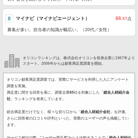
マイナビ（マイナビエージェント）
66
.57
点
募集が多い。担当者の知識が幅広い。（20代／女性）
オリコンランキングは、株式会社オリコンを前身企業に1967年より
スタート。2006年からは顧客満足度調査を開始。
オリコン顧客満足度調査では、実際にサービスを利用した
人にアンケート
調査を実施。
満足度に関する回答を基に、調査企業
65
社を対象にした「
総合人材紹介会
社
」ランキングを発表しています。
総合満足度だけでなく、様々な切り口から「
総合人材紹介会社
」を評価。
さらに回答者の口コミや評判といった、実際のユーザーの声も掲載してい
ます。
サービス検討の際、“ユーザー満足度”からも比較することで「
総合人材紹介