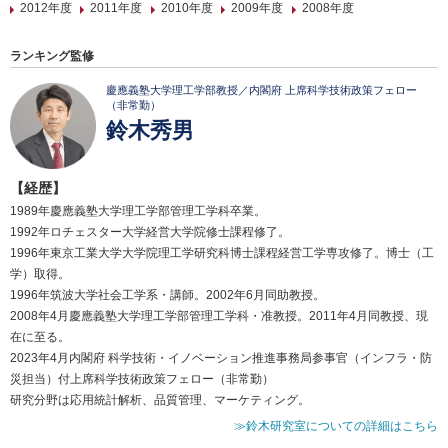
2012年度
2011年度
2010年度
2009年度
2008年度
ランキング監修
慶應義塾大学理工学部教授／内閣府 上席科学技術政策フェロー
（非常勤）
鈴木秀男
【経歴】
1989年慶應義塾大学理工学部管理工学科卒業。
1992年ロチェスター大学経営大学院修士課程修了。
1996年東京工業大学大学院理工学研究科博士課程経営工学専攻修了。博士（工
学）取得。
1996年筑波大学社会工学系・講師。2002年6月同助教授。
2008年4月慶應義塾大学理工学部管理工学科・准教授。2011年4月同教授、現
在に至る。
2023年4月内閣府 科学技術・イノベーション推進事務局参事官（インフラ・防
災担当）付上席科学技術政策フェロー（非常勤）
研究分野は応用統計解析、品質管理、マーケティング。
≫鈴木研究室についての詳細はこちら