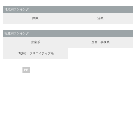
地域別ランキング
関東
近畿
職種別ランキング
営業系
企画・事務系
IT技術・クリエイティブ系
PR