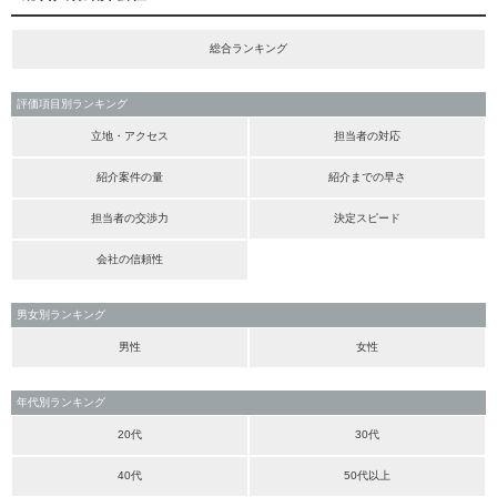
総合ランキング
評価項目別ランキング
立地・アクセス
担当者の対応
紹介案件の量
紹介までの早さ
担当者の交渉力
決定スピード
会社の信頼性
男女別ランキング
男性
女性
年代別ランキング
20代
30代
40代
50代以上