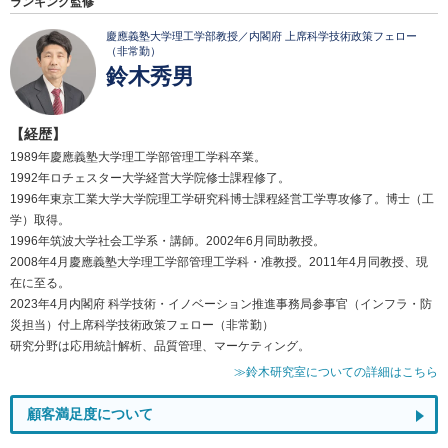
ランキング監修
慶應義塾大学理工学部教授／内閣府 上席科学技術政策フェロー
（非常勤）
鈴木秀男
【経歴】
1989年慶應義塾大学理工学部管理工学科卒業。
1992年ロチェスター大学経営大学院修士課程修了。
1996年東京工業大学大学院理工学研究科博士課程経営工学専攻修了。博士（工
学）取得。
1996年筑波大学社会工学系・講師。2002年6月同助教授。
2008年4月慶應義塾大学理工学部管理工学科・准教授。2011年4月同教授、現
在に至る。
2023年4月内閣府 科学技術・イノベーション推進事務局参事官（インフラ・防
災担当）付上席科学技術政策フェロー（非常勤）
研究分野は応用統計解析、品質管理、マーケティング。
≫鈴木研究室についての詳細はこちら
顧客満足度について