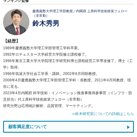
ランキング監修
慶應義塾大学理工学部教授／内閣府 上席科学技術政策フェロー
（非常勤）
鈴木秀男
【経歴】
1989年慶應義塾大学理工学部管理工学科卒業。
1992年ロチェスター大学経営大学院修士課程修了。
1996年東京工業大学大学院理工学研究科博士課程経営工学専攻修了。博士（工
学）取得。
1996年筑波大学社会工学系・講師。2002年6月同助教授。
2008年4月慶應義塾大学理工学部管理工学科・准教授。2011年4月同教授、現
在に至る。
2023年4月内閣府 科学技術・イノベーション推進事務局参事官（インフラ・防
災担当）付上席科学技術政策フェロー（非常勤）
研究分野は応用統計解析、品質管理、マーケティング。
≫鈴木研究室についての詳細はこちら
顧客満足度について