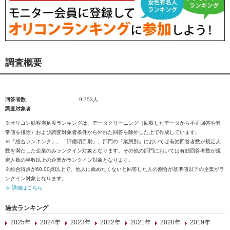
調査概要
回答者数
9,753人
調査対象者
※オリコン顧客満足度ランキングは、データクリーニング（回収したデータから不正回答や異
常値を排除）および調査対象者条件から外れた回答を除外した上で作成しています。
※「総合ランキング」、「評価項目別」、部門の「業態別」においては有効回答者数が規定人
数を満たした企業のみランクイン対象となります。その他の部門においては有効回答者数が規
定人数の半数以上の企業がランクイン対象となります。
※総合得点が60.00点以上で、他人に薦めたくないと回答した人の割合が基準値以下の企業がラ
ンクイン対象となります。
≫ 詳細はこちら
過去ランキング
2025年
2024年
2023年
2022年
2021年
2020年
2019年