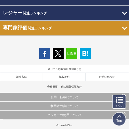
レジャー
関連ランキング
専門家評価
関連ランキング
オリコン顧客満足度調査とは
調査方法
掲載規約
お問い合わせ
会社概要
個人情報保護方針
引用・転載について
もくじ
利用者の声について
当サイトで公開されている情報（文字、写真、イラスト、画像データ等）及びこれらの配置・
編集および構造などについての著作権は株式会社oricon MEに帰属しております。
クッキーの使用について
当サイトに掲載している内容はすべてサービスの利用者が提出された見解・感想です。
これらの情報を権利者の許可なく無断転載・複製などの二次利用を行うことは固く禁じており
Top
弊社が内容について正確性を含め一切保証するものではありません。
ます。
このサイトでは Cookie を使用して、ユーザーに合わせたコンテンツや広告の表示、ソーシャル
© oricon ME inc.
弊社の見解・ 意見ではないことをご理解いただいた上でご覧ください。