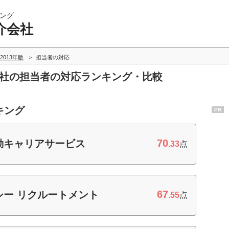
ング
介会社
2013年版
担当者の対応
会社の担当者の対応ランキング・比較
キング
PR
70
動キャリアサービス
.33
点
67
ー リクルートメント
.55
点