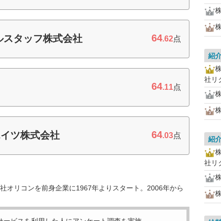
64
ルスタッフ株式会社
.62
点
紹
社リ
64
.11
点
64
エイツ株式会社
.03
点
紹
社リ
オリコンを前身企業に1967年よりスタート。2006年から