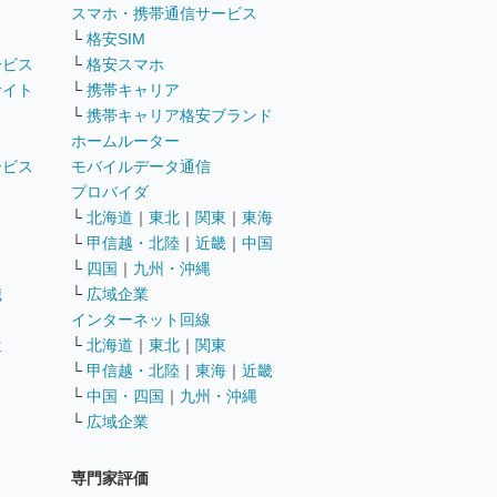
ト
スマホ・携帯通信サービス
└
格安SIM
ービス
└
格安スマホ
サイト
└
携帯キャリア
└
携帯キャリア格安ブランド
ホームルーター
ービス
モバイルデータ通信
ト
プロバイダ
└
北海道
｜
東北
｜
関東
｜
東海
└
甲信越・北陸
｜
近畿
｜
中国
└
四国
｜
九州・沖縄
職
└
広域企業
インターネット回線
遣
└
北海道
｜
東北
｜
関東
└
甲信越・北陸
｜
東海
｜
近畿
ス
└
中国・四国
｜
九州・沖縄
└
広域企業
専門家評価