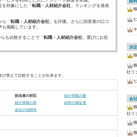
サービスを利用した
人にアンケート調査を実施。
給
社を対象にした「
転職・人材紹介会社
」ランキングを発表
から「
転職・人材紹介会社
」を評価。さらに回答者の口コ
声も掲載しています。
からも比較することで「
転職・人材紹介会社
」選びにお役
決
社リ
並び替えて比較することが出来ます。
担当者の対応
紹介情報の量
会
紹介情報の質
給料の満足度
会社の信頼性
社リ