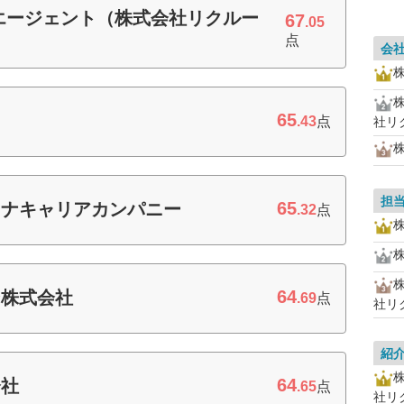
エージェント（株式会社リクルー
67
.05
点
会
65
.43
点
社リ
担
65
ソナキャリアカンパニー
.32
点
64
ン株式会社
.69
点
社リ
紹
64
会社
.65
点
社リ