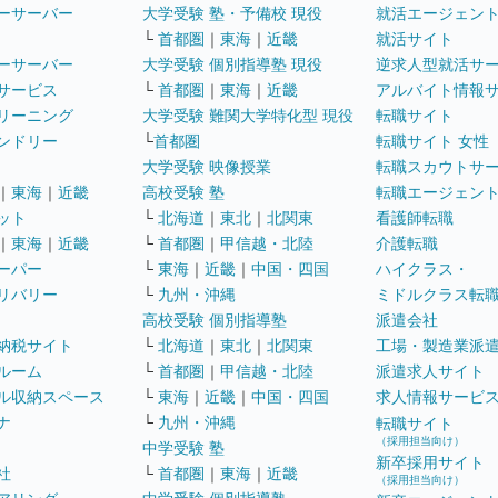
ーサーバー
大学受験 塾・予備校 現役
就活エージェン
└
首都圏
｜
東海
｜
近畿
就活サイト
ーサーバー
大学受験 個別指導塾 現役
逆求人型就活サ
サービス
└
首都圏
｜
東海
｜
近畿
アルバイト情報
リーニング
大学受験 難関大学特化型 現役
転職サイト
ンドリー
└
首都圏
転職サイト 女性
大学受験 映像授業
転職スカウトサ
｜
東海
｜
近畿
高校受験 塾
転職エージェン
ット
└
北海道
｜
東北
｜
北関東
看護師転職
｜
東海
｜
近畿
└
首都圏
｜
甲信越・北陸
介護転職
ーパー
└
東海
｜
近畿
｜
中国・四国
ハイクラス・
リバリー
└
九州・沖縄
ミドルクラス転
高校受験 個別指導塾
派遣会社
納税サイト
└
北海道
｜
東北
｜
北関東
工場・製造業派
ルーム
└
首都圏
｜
甲信越・北陸
派遣求人サイト
ル収納スペース
└
東海
｜
近畿
｜
中国・四国
求人情報サービ
ナ
└
九州・沖縄
転職サイト
（採用担当向け）
中学受験 塾
新卒採用サイト
社
└
首都圏
｜
東海
｜
近畿
（採用担当向け）