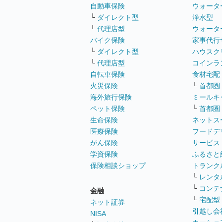
自動車保険
ウォータ
└
ダイレクト型
浄水型
└
代理店型
ウォータ
バイク保険
家事代行
└
ダイレクト型
ハウスク
└
代理店型
コインラ
自転車保険
食材宅配
火災保険
└
首都圏
海外旅行保険
ミールキ
ペット保険
└
首都圏
生命保険
ネットス
医療保険
フードデ
がん保険
サービス
学資保険
ふるさと
保険相談ショップ
トランク
└
レンタ
└
コンテ
金融
└
宅配型
ネット証券
引越し会
NISA