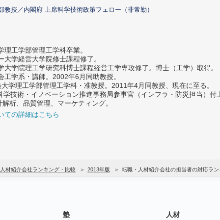
部教授／内閣府 上席科学技術政策フェロー（非常勤）
大学理工学部管理工学科卒業。
ター大学経営大学院修士課程修了。
大学大学院理工学研究科博士課程経営工学専攻修了。博士（工学）取得。
社会工学系・講師。2002年6月同助教授。
義塾大学理工学部管理工学科・准教授。2011年4月同教授、現在に至る。
府 科学技術・イノベーション推進事務局参事官（インフラ・防災担当）
計解析、品質管理、マーケティング。
いての詳細はこちら
人材紹介会社ランキング・比較
2013年版
転職・人材紹介会社の担当者の対応ラン
塾
人材