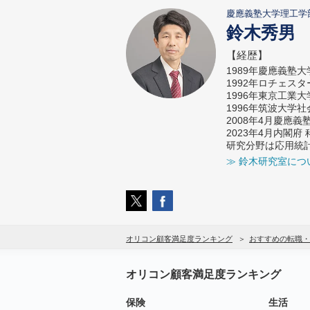
慶應義塾大学理工学
鈴木秀男
【経歴】
1989年慶應義塾
1992年ロチェス
1996年東京工業
1996年筑波大学
2008年4月慶應
2023年4月内閣
研究分野は応用統
≫ 鈴木研究室につ
オリコン顧客満足度ランキング
おすすめの転職・
オリコン顧客満足度ランキング
保険
生活