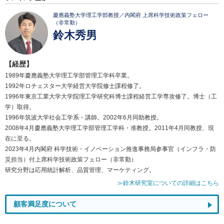
慶應義塾大学理工学部教授／内閣府 上席科学技術政策フェロー
（非常勤）
鈴木秀男
【経歴】
1989年慶應義塾大学理工学部管理工学科卒業。
1992年ロチェスター大学経営大学院修士課程修了。
1996年東京工業大学大学院理工学研究科博士課程経営工学専攻修了。博士（工
学）取得。
1996年筑波大学社会工学系・講師。2002年6月同助教授。
2008年4月慶應義塾大学理工学部管理工学科・准教授。2011年4月同教授、現
在に至る。
2023年4月内閣府 科学技術・イノベーション推進事務局参事官（インフラ・防
災担当）付上席科学技術政策フェロー（非常勤）
研究分野は応用統計解析、品質管理、マーケティング。
≫鈴木研究室についての詳細はこちら
顧客満足度について