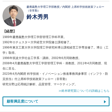
慶應義塾大学理工学部教授／内閣府 上席科学技術政策フェロー
（非常勤）
鈴木秀男
【経歴】
1989年慶應義塾大学理工学部管理工学科卒業。
1992年ロチェスター大学経営大学院修士課程修了。
1996年東京工業大学大学院理工学研究科博士課程経営工学専攻修了。博士（工
学）取得。
1996年筑波大学社会工学系・講師。2002年6月同助教授。
2008年4月慶應義塾大学理工学部管理工学科・准教授。2011年4月同教授、現
在に至る。
2023年4月内閣府 科学技術・イノベーション推進事務局参事官（インフラ・防
災担当）付上席科学技術政策フェロー（非常勤）
研究分野は応用統計解析、品質管理、マーケティング。
≫鈴木研究室についての詳細はこちら
顧客満足度について