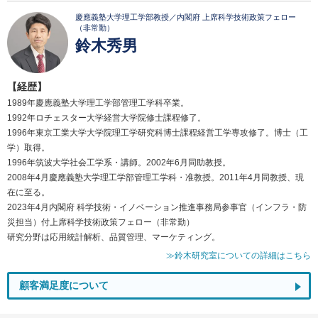
慶應義塾大学理工学部教授／内閣府 上席科学技術政策フェロー
（非常勤）
鈴木秀男
【経歴】
1989年慶應義塾大学理工学部管理工学科卒業。
1992年ロチェスター大学経営大学院修士課程修了。
1996年東京工業大学大学院理工学研究科博士課程経営工学専攻修了。博士（工
学）取得。
1996年筑波大学社会工学系・講師。2002年6月同助教授。
2008年4月慶應義塾大学理工学部管理工学科・准教授。2011年4月同教授、現
在に至る。
2023年4月内閣府 科学技術・イノベーション推進事務局参事官（インフラ・防
災担当）付上席科学技術政策フェロー（非常勤）
研究分野は応用統計解析、品質管理、マーケティング。
≫鈴木研究室についての詳細はこちら
顧客満足度について