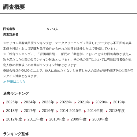
調査概要
回答者数
5,754人
調査対象者
※オリコン顧客満足度ランキングは、データクリーニング（回収したデータから不正回答や異
常値を排除）および調査対象者条件から外れた回答を除外した上で作成しています。
※「総合ランキング」、「評価項目別」、部門の「業態別」においては有効回答者数が規定人
数を満たした企業のみランクイン対象となります。その他の部門においては有効回答者数が規
定人数の半数以上の企業がランクイン対象となります。
※総合得点が60.00点以上で、他人に薦めたくないと回答した人の割合が基準値以下の企業がラ
ンクイン対象となります。
≫ 詳細はこちら
過去ランキング
2025年
2024年
2023年
2022年
2021年
2020年
2019年
2018年
2017年
2016年
2014-2015年
2014年度
2013年度
2012年度
2011年度
2010年度
2009年度
2008年度
ランキング監修