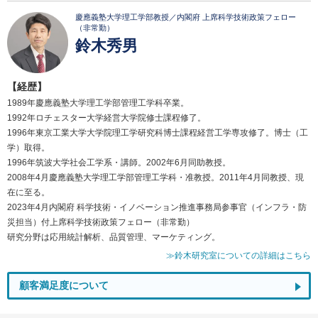
慶應義塾大学理工学部教授／内閣府 上席科学技術政策フェロー
（非常勤）
鈴木秀男
【経歴】
1989年慶應義塾大学理工学部管理工学科卒業。
1992年ロチェスター大学経営大学院修士課程修了。
1996年東京工業大学大学院理工学研究科博士課程経営工学専攻修了。博士（工
学）取得。
1996年筑波大学社会工学系・講師。2002年6月同助教授。
2008年4月慶應義塾大学理工学部管理工学科・准教授。2011年4月同教授、現
在に至る。
2023年4月内閣府 科学技術・イノベーション推進事務局参事官（インフラ・防
災担当）付上席科学技術政策フェロー（非常勤）
研究分野は応用統計解析、品質管理、マーケティング。
≫鈴木研究室についての詳細はこちら
顧客満足度について