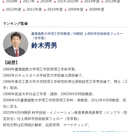
2018年
2017年
2016年
2014-2015年
2014年度
2013年度
2012年度
2011年度
2010年度
2009年度
2008年度
ランキング監修
慶應義塾大学理工学部教授／内閣府 上席科学技術政策フェロー
（非常勤）
鈴木秀男
【経歴】
1989年慶應義塾大学理工学部管理工学科卒業。
1992年ロチェスター大学経営大学院修士課程修了。
1996年東京工業大学大学院理工学研究科博士課程経営工学専攻修了。博士（工
学）取得。
1996年筑波大学社会工学系・講師。2002年6月同助教授。
2008年4月慶應義塾大学理工学部管理工学科・准教授。2011年4月同教授、現
在に至る。
2023年4月内閣府 科学技術・イノベーション推進事務局参事官（インフラ・防
災担当）付上席科学技術政策フェロー（非常勤）
研究分野は応用統計解析、品質管理、マーケティング。