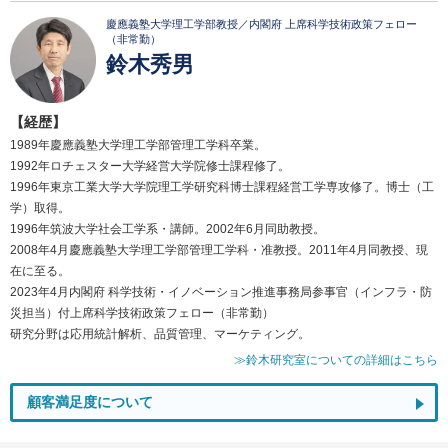
慶應義塾大学理工学部教授／内閣府 上席科学技術政策フェロー
（非常勤）
鈴木秀男
【経歴】
1989年慶應義塾大学理工学部管理工学科卒業。
1992年ロチェスター大学経営大学院修士課程修了。
1996年東京工業大学大学院理工学研究科博士課程経営工学専攻修了。博士（工
学）取得。
1996年筑波大学社会工学系・講師。2002年6月同助教授。
2008年4月慶應義塾大学理工学部管理工学科・准教授。2011年4月同教授、現
在に至る。
2023年4月内閣府 科学技術・イノベーション推進事務局参事官（インフラ・防
災担当）付上席科学技術政策フェロー（非常勤）
研究分野は応用統計解析、品質管理、マーケティング。
≫鈴木研究室についての詳細はこちら
顧客満足度について