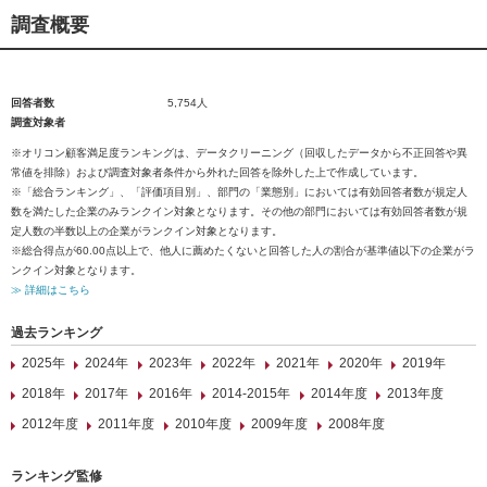
調査概要
回答者数
5,754人
調査対象者
※オリコン顧客満足度ランキングは、データクリーニング（回収したデータから不正回答や異
常値を排除）および調査対象者条件から外れた回答を除外した上で作成しています。
※「総合ランキング」、「評価項目別」、部門の「業態別」においては有効回答者数が規定人
数を満たした企業のみランクイン対象となります。その他の部門においては有効回答者数が規
定人数の半数以上の企業がランクイン対象となります。
※総合得点が60.00点以上で、他人に薦めたくないと回答した人の割合が基準値以下の企業がラ
ンクイン対象となります。
≫ 詳細はこちら
過去ランキング
2025年
2024年
2023年
2022年
2021年
2020年
2019年
2018年
2017年
2016年
2014-2015年
2014年度
2013年度
2012年度
2011年度
2010年度
2009年度
2008年度
ランキング監修