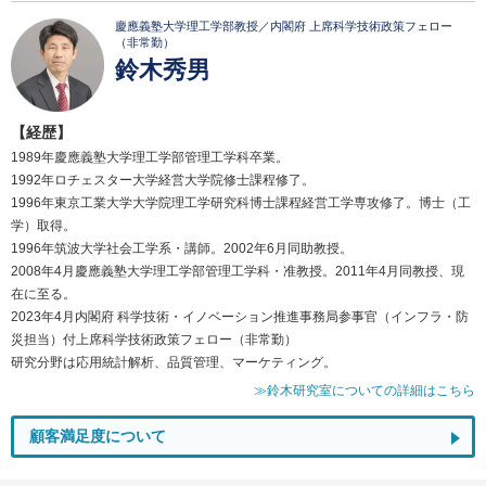
慶應義塾大学理工学部教授／内閣府 上席科学技術政策フェロー
（非常勤）
鈴木秀男
【経歴】
1989年慶應義塾大学理工学部管理工学科卒業。
1992年ロチェスター大学経営大学院修士課程修了。
1996年東京工業大学大学院理工学研究科博士課程経営工学専攻修了。博士（工
学）取得。
1996年筑波大学社会工学系・講師。2002年6月同助教授。
2008年4月慶應義塾大学理工学部管理工学科・准教授。2011年4月同教授、現
在に至る。
2023年4月内閣府 科学技術・イノベーション推進事務局参事官（インフラ・防
災担当）付上席科学技術政策フェロー（非常勤）
研究分野は応用統計解析、品質管理、マーケティング。
≫鈴木研究室についての詳細はこちら
顧客満足度について