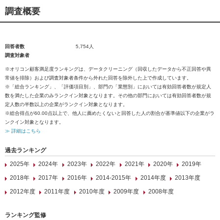
調査概要
回答者数
5,754人
調査対象者
※オリコン顧客満足度ランキングは、データクリーニング（回収したデータから不正回答や異
常値を排除）および調査対象者条件から外れた回答を除外した上で作成しています。
※「総合ランキング」、「評価項目別」、部門の「業態別」においては有効回答者数が規定人
数を満たした企業のみランクイン対象となります。その他の部門においては有効回答者数が規
定人数の半数以上の企業がランクイン対象となります。
※総合得点が60.00点以上で、他人に薦めたくないと回答した人の割合が基準値以下の企業がラ
ンクイン対象となります。
≫ 詳細はこちら
過去ランキング
2025年
2024年
2023年
2022年
2021年
2020年
2019年
2018年
2017年
2016年
2014-2015年
2014年度
2013年度
2012年度
2011年度
2010年度
2009年度
2008年度
ランキング監修