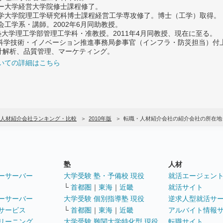
ター大学経営大学院修士課程修了。
大学大学院理工学研究科博士課程経営工学専攻修了。博士（工学）取得。
社会工学系・講師。2002年6月同助教授。
義塾大学理工学部管理工学科・准教授。2011年4月同教授、現在に至る。
府 科学技術・イノベーション推進事務局参事官（インフラ・防災担当）
計解析、品質管理、マーケティング。
いての詳細はこちら
人材紹介会社ランキング・比較
2010年版
転職・人材紹介会社の紹介会社の所在地
塾
人材
ーサーバー
大学受験 塾・予備校 現役
就活エージェン
└
首都圏
｜
東海
｜
近畿
就活サイト
ーサーバー
大学受験 個別指導塾 現役
逆求人型就活サ
サービス
└
首都圏
｜
東海
｜
近畿
アルバイト情報
リーニング
大学受験 難関大学特化型 現役
転職サイト