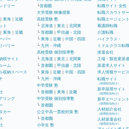
ンドリー
└
首都圏
転職サイト 女性
大学受験 映像授業
転職スカウトサ
｜
東海
｜
近畿
高校受験 塾
転職エージェン
ット
└
北海道
｜
東北
｜
北関東
看護師転職
｜
東海
｜
近畿
└
首都圏
｜
甲信越・北陸
介護転職
ーパー
└
東海
｜
近畿
｜
中国・四国
ハイクラス・
リバリー
└
九州・沖縄
ミドルクラス転
高校受験 個別指導塾
派遣会社
納税サイト
└
北海道
｜
東北
｜
北関東
工場・製造業派
ルーム
└
首都圏
｜
甲信越・北陸
派遣求人サイト
ル収納スペース
└
東海
｜
近畿
｜
中国・四国
求人情報サービ
ナ
└
九州・沖縄
転職サイト
（採用担当向け）
中学受験 塾
新卒採用サイト
社
└
首都圏
｜
東海
｜
近畿
（採用担当向け）
アリング
中学受験 個別指導塾
新卒エージェン
（採用担当向け）
ー
└
首都圏
人材紹介会社
タカー
公立中高一貫校対策 塾
（採用担当向け）
ス
└
首都圏
人材派遣会社
（採用担当向け）
社
小学生 塾