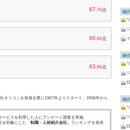
67
.70
点
紹
65
.00
点
紹
63
.90
点
オリコンを前身企業に1967年よりスタート。2006年から
紹
サービスを利用した
人にアンケート調査を実施。
社を対象にした「
転職・人材紹介会社
」ランキングを発表