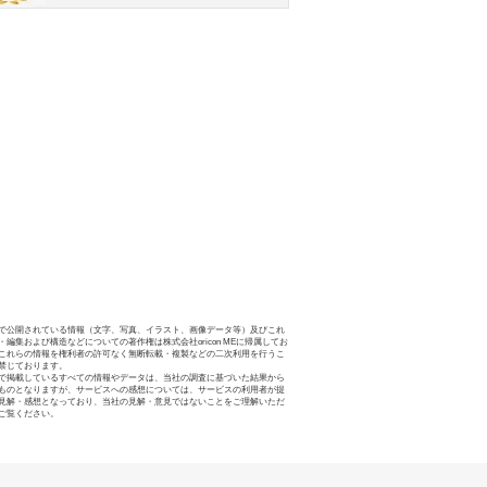
で公開されている情報（文字、写真、イラスト、画像データ等）及びこれ
・編集および構造などについての著作権は株式会社oricon MEに帰属してお
これらの情報を権利者の許可なく無断転載・複製などの二次利用を行うこ
禁じております。
で掲載しているすべての情報やデータは、当社の調査に基づいた結果から
ものとなりますが、サービスへの感想については、サービスの利用者が提
見解・感想となっており、当社の見解・意見ではないことをご理解いただ
ご覧ください。