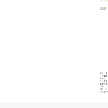
PR
当サイト
らの配置
ります。
とは固く
当サイト
作成した
出された
いた上で