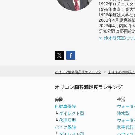
1992年ロチェス
1996年東京工業
1996年筑波大学
2008年4月慶應
2023年4月内閣
研究分野は応用統
≫ 鈴木研究室につ
オリコン顧客満足度ランキング
おすすめの転職・
オリコン顧客満足度ランキング
保険
生活
自動車保険
ウォータ
└
ダイレクト型
浄水型
└
代理店型
ウォータ
バイク保険
家事代行
└
ダイレクト型
ハウスク