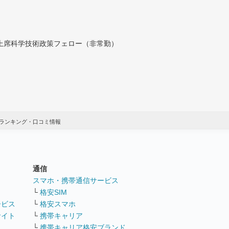
付上席科学技術政策フェロー（非常勤）
ランキング・口コミ情報
通信
ト
スマホ・携帯通信サービス
└
格安SIM
ービス
└
格安スマホ
サイト
└
携帯キャリア
└
携帯キャリア格安ブランド