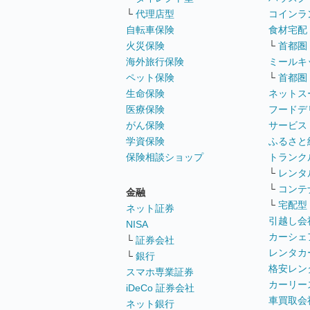
└
代理店型
コインラ
自転車保険
食材宅配
火災保険
└
首都圏
海外旅行保険
ミールキ
ペット保険
└
首都圏
生命保険
ネットス
医療保険
フードデ
がん保険
サービス
学資保険
ふるさと
保険相談ショップ
トランク
└
レンタ
└
コンテ
金融
└
宅配型
ネット証券
引越し会
NISA
カーシェ
└
証券会社
レンタカ
└
銀行
格安レン
スマホ専業証券
カーリー
iDeCo 証券会社
車買取会
ネット銀行