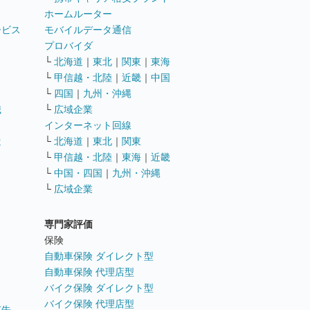
ホームルーター
ービス
モバイルデータ通信
ト
プロバイダ
└
北海道
｜
東北
｜
関東
｜
東海
└
甲信越・北陸
｜
近畿
｜
中国
└
四国
｜
九州・沖縄
職
└
広域企業
インターネット回線
遣
└
北海道
｜
東北
｜
関東
└
甲信越・北陸
｜
東海
｜
近畿
ス
└
中国・四国
｜
九州・沖縄
└
広域企業
専門家評価
ト
保険
自動車保険 ダイレクト型
自動車保険 代理店型
バイク保険 ダイレクト型
バイク保険 代理店型