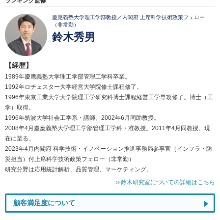
ランキング監修
慶應義塾大学理工学部教授／内閣府 上席科学技術政策フェロー
（非常勤）
鈴木秀男
【経歴】
1989年慶應義塾大学理工学部管理工学科卒業。
1992年ロチェスター大学経営大学院修士課程修了。
1996年東京工業大学大学院理工学研究科博士課程経営工学専攻修了。博士（工
学）取得。
1996年筑波大学社会工学系・講師。2002年6月同助教授。
2008年4月慶應義塾大学理工学部管理工学科・准教授。2011年4月同教授、現
在に至る。
2023年4月内閣府 科学技術・イノベーション推進事務局参事官（インフラ・防
災担当）付上席科学技術政策フェロー（非常勤）
研究分野は応用統計解析、品質管理、マーケティング。
≫鈴木研究室についての詳細はこちら
顧客満足度について