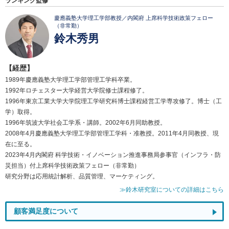
ランキング監修
慶應義塾大学理工学部教授／内閣府 上席科学技術政策フェロー
（非常勤）
鈴木秀男
【経歴】
1989年慶應義塾大学理工学部管理工学科卒業。
1992年ロチェスター大学経営大学院修士課程修了。
1996年東京工業大学大学院理工学研究科博士課程経営工学専攻修了。博士（工
学）取得。
1996年筑波大学社会工学系・講師。2002年6月同助教授。
2008年4月慶應義塾大学理工学部管理工学科・准教授。2011年4月同教授、現
在に至る。
2023年4月内閣府 科学技術・イノベーション推進事務局参事官（インフラ・防
災担当）付上席科学技術政策フェロー（非常勤）
研究分野は応用統計解析、品質管理、マーケティング。
≫鈴木研究室についての詳細はこちら
顧客満足度について