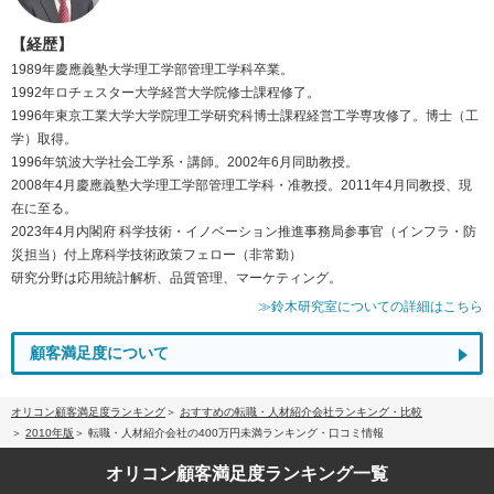
【経歴】
1989年慶應義塾大学理工学部管理工学科卒業。
1992年ロチェスター大学経営大学院修士課程修了。
1996年東京工業大学大学院理工学研究科博士課程経営工学専攻修了。博士（工
学）取得。
1996年筑波大学社会工学系・講師。2002年6月同助教授。
2008年4月慶應義塾大学理工学部管理工学科・准教授。2011年4月同教授、現
在に至る。
2023年4月内閣府 科学技術・イノベーション推進事務局参事官（インフラ・防
災担当）付上席科学技術政策フェロー（非常勤）
研究分野は応用統計解析、品質管理、マーケティング。
≫鈴木研究室についての詳細はこちら
顧客満足度について
オリコン顧客満足度ランキング
おすすめの転職・人材紹介会社ランキング・比較
2010年版
転職・人材紹介会社の400万円未満ランキング・口コミ情報
オリコン顧客満足度
ランキング一覧