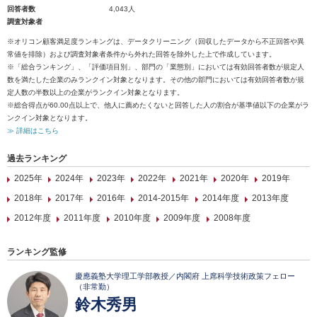
回答者数
4,043人
調査対象者
※オリコン顧客満足度ランキングは、データクリーニング（回収したデータから不正回答や異
常値を排除）および調査対象者条件から外れた回答を除外した上で作成しています。
※「総合ランキング」、「評価項目別」、部門の「業態別」においては有効回答者数が規定人
数を満たした企業のみランクイン対象となります。その他の部門においては有効回答者数が規
定人数の半数以上の企業がランクイン対象となります。
※総合得点が60.00点以上で、他人に薦めたくないと回答した人の割合が基準値以下の企業がラ
ンクイン対象となります。
≫ 詳細はこちら
過去ランキング
2025年
2024年
2023年
2022年
2021年
2020年
2019年
2018年
2017年
2016年
2014-2015年
2014年度
2013年度
2012年度
2011年度
2010年度
2009年度
2008年度
ランキング監修
慶應義塾大学理工学部教授／内閣府 上席科学技術政策フェロー
（非常勤）
鈴木秀男