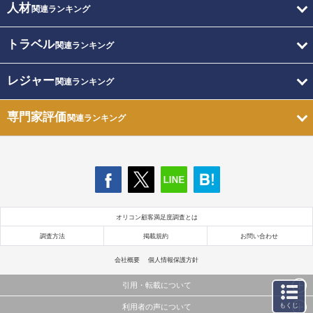
人材
関連ランキング
トラベル
関連ランキング
レジャー
関連ランキング
専門家評価
関連ランキング
オリコン顧客満足度調査とは
調査方法
掲載規約
お問い合わせ
会社概要
個人情報保護方針
引用・転載について
もくじ
利用者の声について
当サイトで公開されている情報（文字、写真、イラスト、画像データ等）及びこれらの配置・