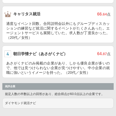
キャリタス就活
66
.64
点
適度なイベント回数。合同説明会以外にもグループディスカッ
ションの練習など就活に関するイベントがたくさんあった。エ
ージェントサービスも展開していた。求人数が丁度良かった。
（20代／女性）
朝日学情ナビ（あさがくナビ）
64
.87
点
あさがくナビのみ掲載の企業があり、しかも優良企業が多いの
で、他では見つけられない企業が見つけやすい。中小企業の就
職に強いというイメージを持った。（20代／女性）
高評企業
規定人数の半数以上の回答があり、総合得点が60.0点以上の企業です。
ダイヤモンド就活ナビ