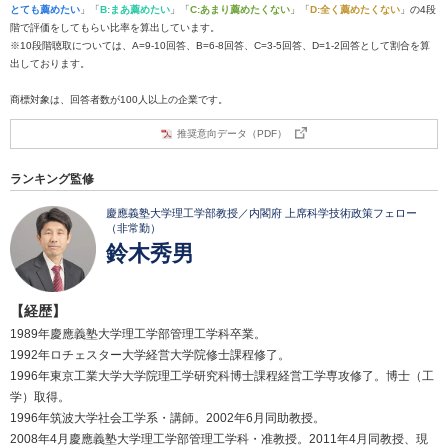
とても薦めたい
」「
B:まあ薦めたい
」「
C:あまり薦めたくない
」「
D:全く薦めたくない
」の4段
階で評価をしてもらい比率を算出しています。
※10段階聴取については、A=9-10回答、B=6-8回答、C=3-5回答、D=1-2回答として割合を算
出しております。
商標対象は、回答者数が100人以上の企業です。
推奨意向データ（PDF）
ランキング監修
慶應義塾大学理工学部教授／内閣府 上席科学技術政策フェロー
（非常勤）
鈴木秀男
【経歴】
1989年慶應義塾大学理工学部管理工学科卒業。
1992年ロチェスター大学経営大学院修士課程修了。
1996年東京工業大学大学院理工学研究科博士課程経営工学専攻修了。博士（工
学）取得。
1996年筑波大学社会工学系・講師。2002年6月同助教授。
2008年4月慶應義塾大学理工学部管理工学科・准教授。2011年4月同教授、現