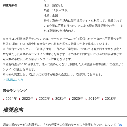
る。
調査対象者
性別：指定なし
年齢：18歳～29歳
地域：全国
条件：過去4年以内に新卒採用サイトを利用して、掲載されて
いる企業に応募を行ったことのある現在就職活動中の学生、ま
たは卒業後3年以内の人。
※オリコン顧客満足度ランキングは、データクリーニング（回収したデータから不正回答や異
常値を排除）および調査対象者条件から外れた回答を除外した上で作成しています。
※「総合ランキング」、「評価項目別」、部門の「業態別」においては有効回答者数が規定人
数を満たした企業のみランクイン対象となります。その他の部門においては有効回答者数が規
定人数の半数以上の企業がランクイン対象となります。
※総合得点が60.00点以上で、他人に薦めたくないと回答した人の割合が基準値以下の企業がラ
ンクイン対象となります。
※今回の調査においては1人の回答者が複数の企業について回答しております。
≫ 詳細はこちら
過去ランキング
2024年
2023年
2022年
2021年
2020年
2019年
2018年
推奨意向
調査企業のサービス利用者に、「どの程度その企業のサービスを推奨したいか」について「
A: