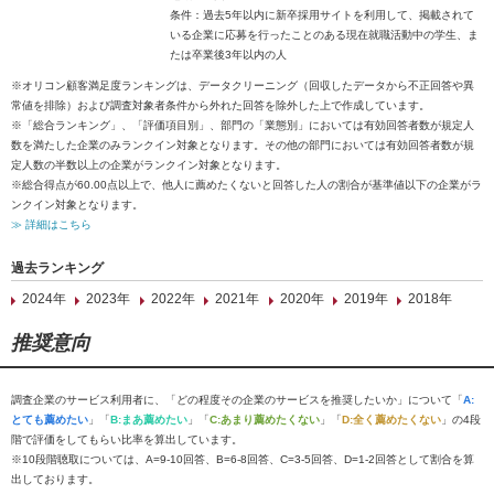
条件：過去5年以内に新卒採用サイトを利用して、掲載されて
いる企業に応募を行ったことのある現在就職活動中の学生、ま
たは卒業後3年以内の人
※オリコン顧客満足度ランキングは、データクリーニング（回収したデータから不正回答や異
常値を排除）および調査対象者条件から外れた回答を除外した上で作成しています。
※「総合ランキング」、「評価項目別」、部門の「業態別」においては有効回答者数が規定人
数を満たした企業のみランクイン対象となります。その他の部門においては有効回答者数が規
定人数の半数以上の企業がランクイン対象となります。
※総合得点が60.00点以上で、他人に薦めたくないと回答した人の割合が基準値以下の企業がラ
ンクイン対象となります。
≫ 詳細はこちら
過去ランキング
2024年
2023年
2022年
2021年
2020年
2019年
2018年
推奨意向
調査企業のサービス利用者に、「どの程度その企業のサービスを推奨したいか」について「
A:
とても薦めたい
」「
B:まあ薦めたい
」「
C:あまり薦めたくない
」「
D:全く薦めたくない
」の4段
階で評価をしてもらい比率を算出しています。
※10段階聴取については、A=9-10回答、B=6-8回答、C=3-5回答、D=1-2回答として割合を算
出しております。