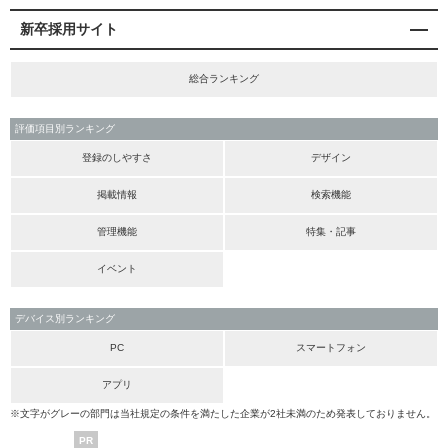
新卒採用サイト
総合ランキング
評価項目別ランキング
登録のしやすさ
デザイン
掲載情報
検索機能
管理機能
特集・記事
イベント
デバイス別ランキング
PC
スマートフォン
アプリ
※文字がグレーの部門は当社規定の条件を満たした企業が2社未満のため発表しておりません。
PR