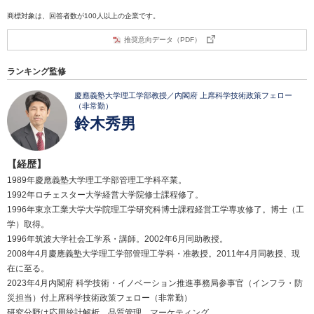
商標対象は、回答者数が100人以上の企業です。
推奨意向データ（PDF）
ランキング監修
慶應義塾大学理工学部教授／内閣府 上席科学技術政策フェロー
（非常勤）
鈴木秀男
【経歴】
1989年慶應義塾大学理工学部管理工学科卒業。
1992年ロチェスター大学経営大学院修士課程修了。
1996年東京工業大学大学院理工学研究科博士課程経営工学専攻修了。博士（工
学）取得。
1996年筑波大学社会工学系・講師。2002年6月同助教授。
2008年4月慶應義塾大学理工学部管理工学科・准教授。2011年4月同教授、現
在に至る。
2023年4月内閣府 科学技術・イノベーション推進事務局参事官（インフラ・防
災担当）付上席科学技術政策フェロー（非常勤）
研究分野は応用統計解析、品質管理、マーケティング。