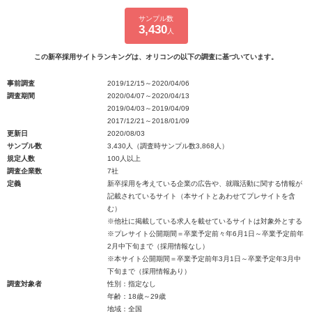
サンプル数
3,430
人
この新卒採用サイトランキングは、オリコンの以下の調査に基づいています。
事前調査
2019/12/15～2020/04/06
調査期間
2020/04/07～2020/04/13
2019/04/03～2019/04/09
2017/12/21～2018/01/09
更新日
2020/08/03
サンプル数
3,430人（調査時サンプル数3,868人）
規定人数
100人以上
調査企業数
7社
定義
新卒採用を考えている企業の広告や、就職活動に関する情報が
記載されているサイト（本サイトとあわせてプレサイトを含
む）
※他社に掲載している求人を載せているサイトは対象外とする
※プレサイト公開期間＝卒業予定前々年6月1日～卒業予定前年
2月中下旬まで（採用情報なし）
※本サイト公開期間＝卒業予定前年3月1日～卒業予定年3月中
下旬まで（採用情報あり）
調査対象者
性別：指定なし
年齢：18歳～29歳
地域：全国